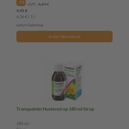
-1%
UVP:
4,49 €
4,45 €
6,36 € / 1 l
sofort lieferbar
In den Warenkorb
Transpulmin Hustensirup 180 ml Sirup
180 ml