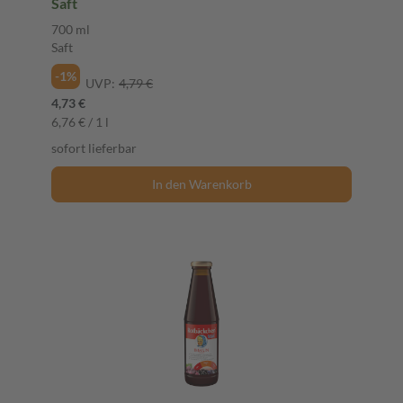
Saft
700 ml
Saft
-1%
UVP:
4,79 €
4,73 €
6,76 € / 1 l
sofort lieferbar
In den Warenkorb