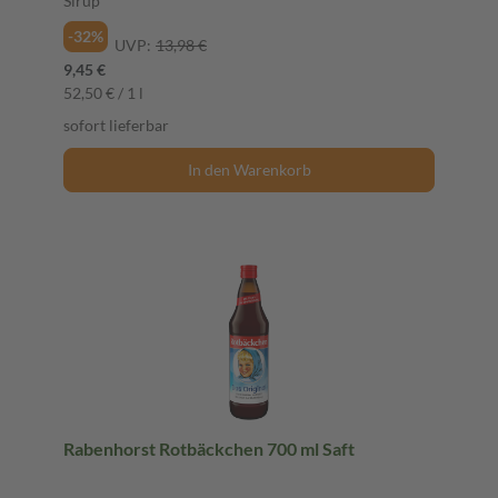
Sirup
-32%
UVP:
13,98 €
9,45 €
52,50 € / 1 l
sofort lieferbar
In den Warenkorb
Rabenhorst Rotbäckchen 700 ml Saft