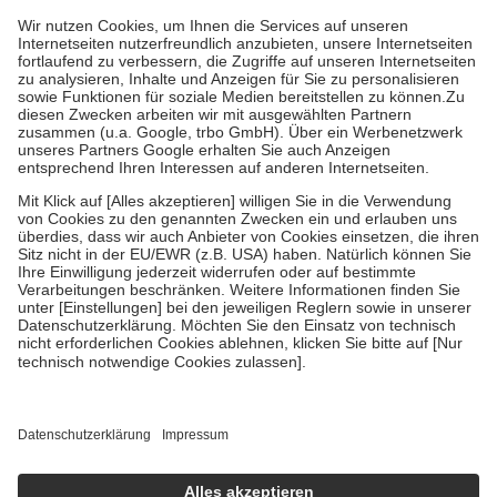
mit.
Grundsätzlich leisten Mitglieder Zuzahlungen in Höhe von zehn
Prozent des Abgabepreises,
mindestens
jedoch
fünf Euro
und
höchstens zehn Euro.
Es sind jedoch nie mehr als die tatsächlichen
Kosten der Leistung zu entrichten.
Diese Regeln gelten grundsätzlich auch für Online-Apotheken.
Bei Heilmitteln und häuslicher Krankenpflege beträgt die
Zuzahlung zehn Prozent der Kosten sowie zehn Euro je
Verordnung.
Um das Engagement der Versicherten für ihre eigene Gesundheit zu
stärken und die besondere Stellung der Familie zu unterstützen,
fallen
keine Zuzahlungen
an bei:
• Kindern und Jugendlichen bis zum vollendeten 18. Lebensjahr
mit Ausnahme der Fahrkosten
• Untersuchungen zur Vorsorge und Früherkennung, die von der
GKV getragen werden
• empfohlenen Schutzimpfungen
• Harn- und Blutteststreifen
Wir nutzen Trusted Shops als unabhängigen Dienstleister für die
Einholung von Bewertungen. Trusted Shops hat Maßnahmen
getroffen, um sicherzustellen, dass es sich um echte Bewertungen