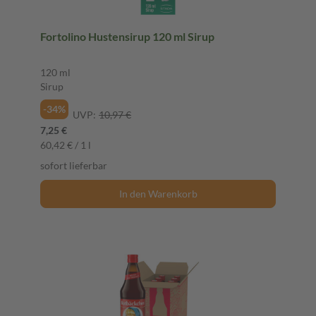
Fortolino Hustensirup 120 ml Sirup
120 ml
Sirup
-34%
UVP:
10,97 €
7,25 €
60,42 € / 1 l
sofort lieferbar
In den Warenkorb