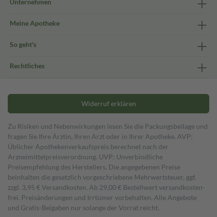
Unternehmen
Meine Apotheke
So geht's
Rechtliches
Widerruf erklären
Zu Risiken und Nebenwirkungen lesen Sie die Packungsbeilage und
fragen Sie Ihre Ärztin, Ihren Arzt oder in Ihrer Apotheke. AVP:
Üblicher Apothekenverkaufspreis berechnet nach der
Arzneimittelpreisverordnung. UVP: Unverbindliche
Preisempfehlung des Herstellers. Die angegebenen Preise
beinhalten die gesetzlich vorgeschriebene Mehrwertsteuer, ggf.
zzgl. 3,95 € Versandkosten. Ab 29,00 € Bestell­wert versand­kosten­
frei. Preisänderungen und Irrtümer vorbehalten. Alle Angebote
und Gratis-Beigaben nur solange der Vorrat reicht.