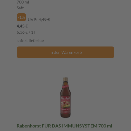
700 ml
Saft
-1%
UVP:
4,49 €
4,45 €
6,36 € / 1 l
sofort lieferbar
In den Warenkorb
Rabenhorst FÜR DAS IMMUNSYSTEM 700 ml