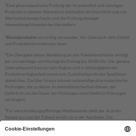
1
Eine pharmazeutische Prüfung der Arzneimittel und sonstigen
Produkte in deinem Warenkorb beinhaltet die Durchführung von
Wechselwirkungschecks und die Prüfung etwaiger
Anwendungshinweise des Herstellers.
2
Biozidprodukte
vorsichtig verwenden. Vor Gebrauch stets Etikett
und Produktinformationen lesen.
3
Die Übergabe deiner Bestellung an den Paketdienstleister erfolgt
bei uns werktags von Montag bis Freitag bis 18:00 Uhr. Der genaue
Lieferzeitpunkt kann je nach Region und in Abhängigkeit der
Produktverfügbarkeit sowie vom Zustellzeitpunkt des Spediteurs
abweichen. Darüber hinaus können notwendige pharmazeutische
Prüfungen, die zu deiner Arzneimittelsicherheit dienen, die
Lieferfrist um die Dauer der Prüfungen einschließlich Klärungen
verlängern.
4
Für verschreibungspflichtige Medikamente stellt der Arzt ein
Rezept aus und der Patient erhält sie in der Apotheke. Die
gesetzliche Krankenversicherung übernimmt in der Regel die
Kosten dafür, der Versicherte trägt einen Teil davon als Zuzahlung