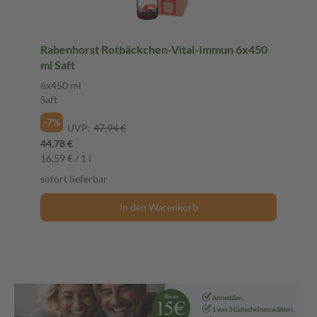
Rabenhorst Rotbäckchen-Vital-Immun 6x450
ml Saft
6x450 ml
Saft
-7%
UVP:
47,94 €
44,78 €
16,59 € / 1 l
sofort lieferbar
In den Warenkorb