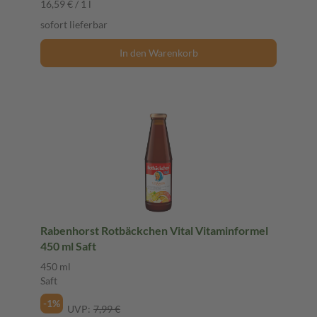
16,59 € / 1 l
sofort lieferbar
In den Warenkorb
Rabenhorst Rotbäckchen Vital Vitaminformel
450 ml Saft
450 ml
Saft
-1%
UVP:
7,99 €