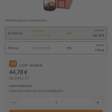
Abbildung kann abweichen
47,94 €
Spartipp
6x450 ml
-7%
44,78 €
(16,59 € / 1 l)
7,99 €
450 ml
-1%
(17,62 € / 1 l)
7,93 €
-7%
UVP:
47,94 €
44,78 €
16,59 € / 1 l
sofort lieferbar
Preise inkl. MwSt. ggf. zzgl. Versandkosten