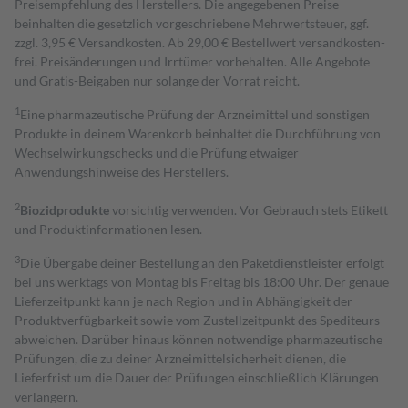
Preisempfehlung des Herstellers. Die angegebenen Preise
beinhalten die gesetzlich vorgeschriebene Mehrwertsteuer, ggf.
zzgl. 3,95 € Versandkosten. Ab 29,00 € Bestell­wert versand­kosten­
frei. Preisänderungen und Irrtümer vorbehalten. Alle Angebote
und Gratis-Beigaben nur solange der Vorrat reicht.
1
Eine pharmazeutische Prüfung der Arzneimittel und sonstigen
Produkte in deinem Warenkorb beinhaltet die Durchführung von
Wechselwirkungschecks und die Prüfung etwaiger
Anwendungshinweise des Herstellers.
2
Biozidprodukte
vorsichtig verwenden. Vor Gebrauch stets Etikett
und Produktinformationen lesen.
3
Die Übergabe deiner Bestellung an den Paketdienstleister erfolgt
bei uns werktags von Montag bis Freitag bis 18:00 Uhr. Der genaue
Lieferzeitpunkt kann je nach Region und in Abhängigkeit der
Produktverfügbarkeit sowie vom Zustellzeitpunkt des Spediteurs
abweichen. Darüber hinaus können notwendige pharmazeutische
Prüfungen, die zu deiner Arzneimittelsicherheit dienen, die
Lieferfrist um die Dauer der Prüfungen einschließlich Klärungen
verlängern.