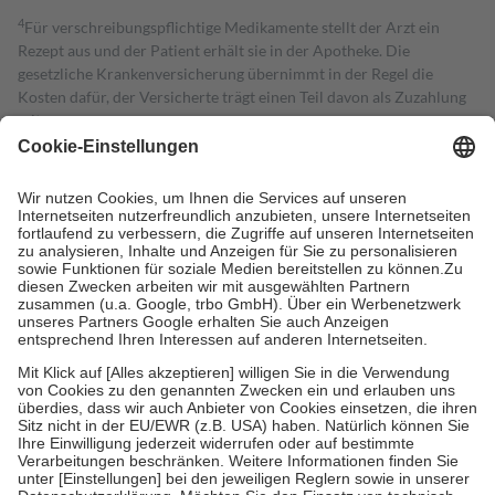
4
Für verschreibungspflichtige Medikamente stellt der Arzt ein
Rezept aus und der Patient erhält sie in der Apotheke. Die
gesetzliche Krankenversicherung übernimmt in der Regel die
Kosten dafür, der Versicherte trägt einen Teil davon als Zuzahlung
mit.
Grundsätzlich leisten Mitglieder Zuzahlungen in Höhe von zehn
Prozent des Abgabepreises,
mindestens
jedoch
fünf Euro
und
höchstens zehn Euro.
Es sind jedoch nie mehr als die tatsächlichen
Kosten der Leistung zu entrichten.
Diese Regeln gelten grundsätzlich auch für Online-Apotheken.
Bei Heilmitteln und häuslicher Krankenpflege beträgt die
Zuzahlung zehn Prozent der Kosten sowie zehn Euro je
Verordnung.
Um das Engagement der Versicherten für ihre eigene Gesundheit zu
stärken und die besondere Stellung der Familie zu unterstützen,
fallen
keine Zuzahlungen
an bei:
• Kindern und Jugendlichen bis zum vollendeten 18. Lebensjahr
mit Ausnahme der Fahrkosten
• Untersuchungen zur Vorsorge und Früherkennung, die von der
GKV getragen werden
• empfohlenen Schutzimpfungen