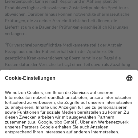
Lieferzeitpunkt kann je nach Region und in Abhängigkeit der
Produktverfügbarkeit sowie vom Zustellzeitpunkt des Spediteurs
abweichen. Darüber hinaus können notwendige pharmazeutische
Prüfungen, die zu deiner Arzneimittelsicherheit dienen, die
Lieferfrist um die Dauer der Prüfungen einschließlich Klärungen
verlängern.
4
Für verschreibungspflichtige Medikamente stellt der Arzt ein
Rezept aus und der Patient erhält sie in der Apotheke. Die
gesetzliche Krankenversicherung übernimmt in der Regel die
Kosten dafür, der Versicherte trägt einen Teil davon als Zuzahlung
mit.
Grundsätzlich leisten Mitglieder Zuzahlungen in Höhe von zehn
Prozent des Abgabepreises,
mindestens
jedoch
fünf Euro
und
höchstens zehn Euro.
Es sind jedoch nie mehr als die tatsächlichen
Kosten der Leistung zu entrichten.
Diese Regeln gelten grundsätzlich auch für Online-Apotheken.
Bei Heilmitteln und häuslicher Krankenpflege beträgt die
Zuzahlung zehn Prozent der Kosten sowie zehn Euro je
Verordnung.
Um das Engagement der Versicherten für ihre eigene Gesundheit zu
stärken und die besondere Stellung der Familie zu unterstützen,