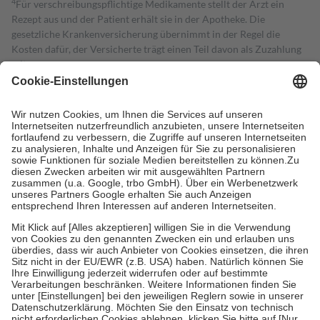
4
Für verschreibungspflichtige Medikamente stellt der Arzt ein
Rezept aus und der Patient erhält sie in der Apotheke. Die
gesetzliche Krankenversicherung übernimmt in der Regel die
Kosten dafür, der Versicherte trägt einen Teil davon als Zuzahlung
mit.
Grundsätzlich leisten Mitglieder Zuzahlungen in Höhe von zehn
Prozent des Abgabepreises,
mindestens
jedoch
fünf Euro
und
höchstens zehn Euro.
Es sind jedoch nie mehr als die tatsächlichen
Kosten der Leistung zu entrichten.
Diese Regeln gelten grundsätzlich auch für Online-Apotheken.
Bei Heilmitteln und häuslicher Krankenpflege beträgt die
Zuzahlung zehn Prozent der Kosten sowie zehn Euro je
Verordnung.
Um das Engagement der Versicherten für ihre eigene Gesundheit zu
stärken und die besondere Stellung der Familie zu unterstützen,
fallen
keine Zuzahlungen
an bei:
• Kindern und Jugendlichen bis zum vollendeten 18. Lebensjahr
mit Ausnahme der Fahrkosten
• Untersuchungen zur Vorsorge und Früherkennung, die von der
GKV getragen werden
• empfohlenen Schutzimpfungen
• Harn- und Blutteststreifen