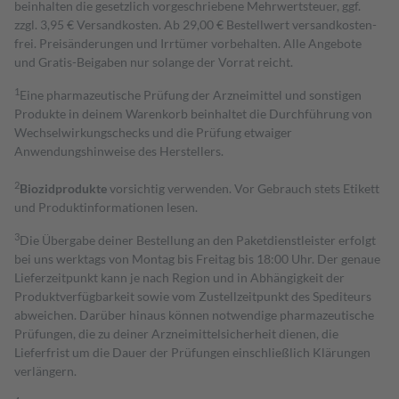
beinhalten die gesetzlich vorgeschriebene Mehrwertsteuer, ggf.
zzgl. 3,95 € Versandkosten. Ab 29,00 € Bestell­wert versand­kosten­
frei. Preisänderungen und Irrtümer vorbehalten. Alle Angebote
und Gratis-Beigaben nur solange der Vorrat reicht.
1
Eine pharmazeutische Prüfung der Arzneimittel und sonstigen
Produkte in deinem Warenkorb beinhaltet die Durchführung von
Wechselwirkungschecks und die Prüfung etwaiger
Anwendungshinweise des Herstellers.
2
Biozidprodukte
vorsichtig verwenden. Vor Gebrauch stets Etikett
und Produktinformationen lesen.
3
Die Übergabe deiner Bestellung an den Paketdienstleister erfolgt
bei uns werktags von Montag bis Freitag bis 18:00 Uhr. Der genaue
Lieferzeitpunkt kann je nach Region und in Abhängigkeit der
Produktverfügbarkeit sowie vom Zustellzeitpunkt des Spediteurs
abweichen. Darüber hinaus können notwendige pharmazeutische
Prüfungen, die zu deiner Arzneimittelsicherheit dienen, die
Lieferfrist um die Dauer der Prüfungen einschließlich Klärungen
verlängern.