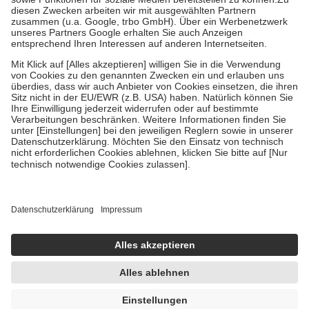
Zuzahlung zehn Prozent der Kosten sowie zehn Euro je
Verordnung.
Um das Engagement der Versicherten für ihre eigene Gesundheit zu
stärken und die besondere Stellung der Familie zu unterstützen,
fallen
keine Zuzahlungen
an bei:
• Kindern und Jugendlichen bis zum vollendeten 18. Lebensjahr
mit Ausnahme der Fahrkosten
• Untersuchungen zur Vorsorge und Früherkennung, die von der
GKV getragen werden
• empfohlenen Schutzimpfungen
• Harn- und Blutteststreifen
Wir nutzen Trusted Shops als unabhängigen Dienstleister für die
Einholung von Bewertungen. Trusted Shops hat Maßnahmen
getroffen, um sicherzustellen, dass es sich um echte Bewertungen
handelt. Mehr Informationen findest du hier:
https://help.etrusted.com/hc/de/articles/4419944605341
Einige Bilder und Inhalte wurden unter Zuhilfenahme künstlicher
Intelligenz erstellt.
AVP:
10,75 €