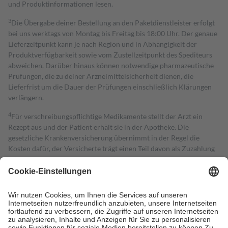
und Produktinformationen lesen.
3
Die Übergabe deiner Bestellung an den Paketdienstleister erfolgt
bei uns werktags von Montag bis Freitag bis 18:00 Uhr. Der genaue
Lieferzeitpunkt kann je nach Region und in Abhängigkeit der
Produktverfügbarkeit sowie vom Zustellzeitpunkt des Spediteurs
abweichen. Darüber hinaus können notwendige pharmazeutische
Prüfungen, die zu deiner Arzneimittelsicherheit dienen, die
Lieferfrist um die Dauer der Prüfungen einschließlich Klärungen
verlängern.
4
Für verschreibungspflichtige Medikamente stellt der Arzt ein
Rezept aus und der Patient erhält sie in der Apotheke. Die
gesetzliche Krankenversicherung übernimmt in der Regel die
Kosten dafür, der Versicherte trägt einen Teil davon als Zuzahlung
mit.
Grundsätzlich leisten Mitglieder Zuzahlungen in Höhe von zehn
Prozent des Abgabepreises,
mindestens
jedoch
fünf Euro
und
höchstens zehn Euro.
Es sind jedoch nie mehr als die tatsächlichen
Kosten der Leistung zu entrichten.
Diese Regeln gelten grundsätzlich auch für Online-Apotheken.
Bei Heilmitteln und häuslicher Krankenpflege beträgt die