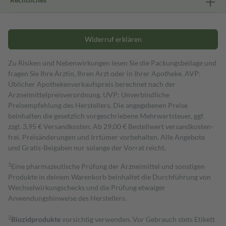
Widerruf erklären
Zu Risiken und Nebenwirkungen lesen Sie die Packungsbeilage und
fragen Sie Ihre Ärztin, Ihren Arzt oder in Ihrer Apotheke. AVP:
Üblicher Apothekenverkaufspreis berechnet nach der
Arzneimittelpreisverordnung. UVP: Unverbindliche
Preisempfehlung des Herstellers. Die angegebenen Preise
beinhalten die gesetzlich vorgeschriebene Mehrwertsteuer, ggf.
zzgl. 3,95 € Versandkosten. Ab 29,00 € Bestell­wert versand­kosten­
frei. Preisänderungen und Irrtümer vorbehalten. Alle Angebote
und Gratis-Beigaben nur solange der Vorrat reicht.
1
Eine pharmazeutische Prüfung der Arzneimittel und sonstigen
Produkte in deinem Warenkorb beinhaltet die Durchführung von
Wechselwirkungschecks und die Prüfung etwaiger
Anwendungshinweise des Herstellers.
2
Biozidprodukte
vorsichtig verwenden. Vor Gebrauch stets Etikett