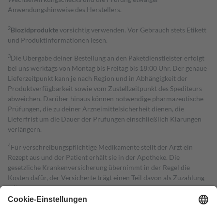
Anwendungshinweise des Herstellers.
2
Biozidprodukte
vorsichtig verwenden. Vor Gebrauch stets Etikett
und Produktinformationen lesen.
3
Die Übergabe deiner Bestellung an den Paketdienstleister erfolgt
bei uns werktags von Montag bis Freitag bis 18:00 Uhr. Der genaue
Lieferzeitpunkt kann je nach Region und in Abhängigkeit der
Produktverfügbarkeit sowie vom Zustellzeitpunkt des Spediteurs
abweichen. Darüber hinaus können notwendige pharmazeutische
Prüfungen, die zu deiner Arzneimittelsicherheit dienen, die
Lieferfrist um die Dauer der Prüfungen einschließlich Klärungen
verlängern.
4
Für verschreibungspflichtige Medikamente stellt der Arzt ein
Rezept aus und der Patient erhält sie in der Apotheke. Die
gesetzliche Krankenversicherung übernimmt in der Regel die
Kosten dafür, der Versicherte trägt einen Teil davon als Zuzahlung
mit.
Grundsätzlich leisten Mitglieder Zuzahlungen in Höhe von zehn
Prozent des Abgabepreises,
mindestens
jedoch
fünf Euro
und