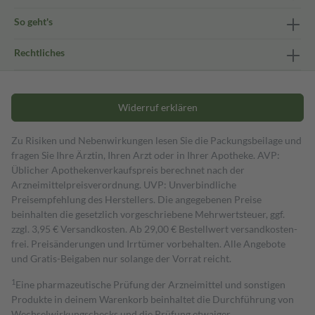
So geht's
Rechtliches
Widerruf erklären
Zu Risiken und Nebenwirkungen lesen Sie die Packungsbeilage und
fragen Sie Ihre Ärztin, Ihren Arzt oder in Ihrer Apotheke. AVP:
Üblicher Apothekenverkaufspreis berechnet nach der
Arzneimittelpreisverordnung. UVP: Unverbindliche
Preisempfehlung des Herstellers. Die angegebenen Preise
beinhalten die gesetzlich vorgeschriebene Mehrwertsteuer, ggf.
zzgl. 3,95 € Versandkosten. Ab 29,00 € Bestell­wert versand­kosten­
frei. Preisänderungen und Irrtümer vorbehalten. Alle Angebote
und Gratis-Beigaben nur solange der Vorrat reicht.
1
Eine pharmazeutische Prüfung der Arzneimittel und sonstigen
Produkte in deinem Warenkorb beinhaltet die Durchführung von
Wechselwirkungschecks und die Prüfung etwaiger