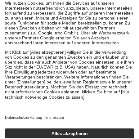
höchstens zehn Euro.
Es sind jedoch nie mehr als die tatsächlichen
Kosten der Leistung zu entrichten.
Diese Regeln gelten grundsätzlich auch für Online-Apotheken.
Bei Heilmitteln und häuslicher Krankenpflege beträgt die
Zuzahlung zehn Prozent der Kosten sowie zehn Euro je
Verordnung.
Um das Engagement der Versicherten für ihre eigene Gesundheit zu
stärken und die besondere Stellung der Familie zu unterstützen,
fallen
keine Zuzahlungen
an bei:
• Kindern und Jugendlichen bis zum vollendeten 18. Lebensjahr
mit Ausnahme der Fahrkosten
• Untersuchungen zur Vorsorge und Früherkennung, die von der
GKV getragen werden
• empfohlenen Schutzimpfungen
• Harn- und Blutteststreifen
Wir nutzen Trusted Shops als unabhängigen Dienstleister für die
Einholung von Bewertungen. Trusted Shops hat Maßnahmen
getroffen, um sicherzustellen, dass es sich um echte Bewertungen
handelt. Mehr Informationen findest du hier:
https://help.etrusted.com/hc/de/articles/4419944605341