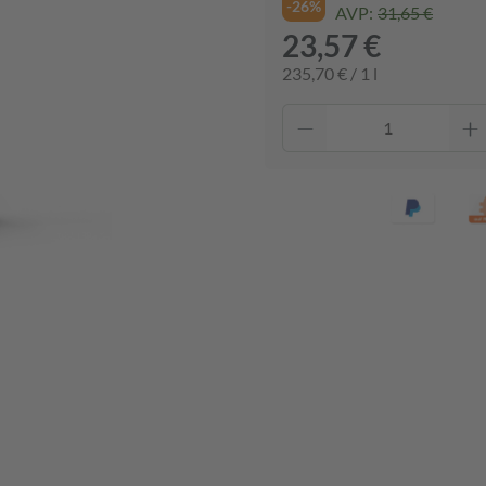
-26%
AVP:
31,65 €
23,57 €
235,70 € / 1 l