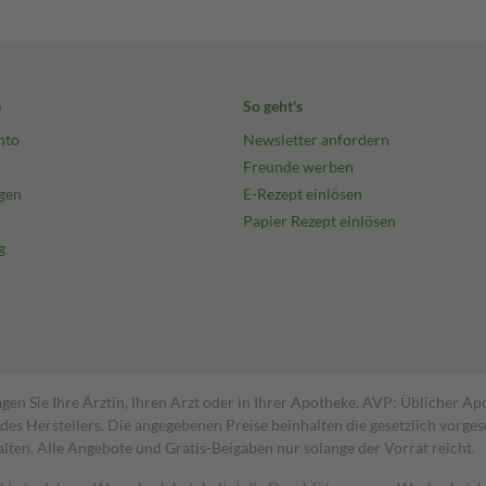
e
So geht's
nto
Newsletter anfordern
Freunde werben
gen
E-Rezept einlösen
Papier Rezept einlösen
g
gen Sie Ihre Ärztin, Ihren Arzt oder in Ihrer Apotheke. AVP: Üblicher A
s Herstellers. Die angegebenen Preise beinhalten die gesetzlich vorgesc
alten. Alle Angebote und Gratis-Beigaben nur solange der Vorrat reicht.