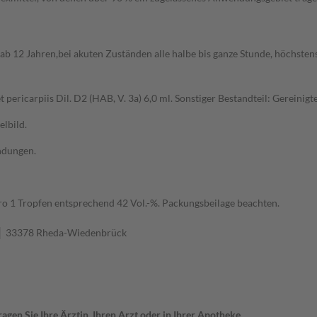
 12 Jahren,bei akuten Zuständen alle halbe bis ganze Stunde, höchstens
et pericarpiis Dil. D2 (HAB, V. 3a) 6,0 ml. Sonstiger Bestandteil: Gereinigt
lbild.
ndungen.
ro 1 Tropfen entsprechend 42 Vol.-%. Packungsbeilage beachten.
 │ 33378 Rheda-Wiedenbrück
gen Sie Ihre Ärztin, Ihren Arzt oder in Ihrer Apotheke.