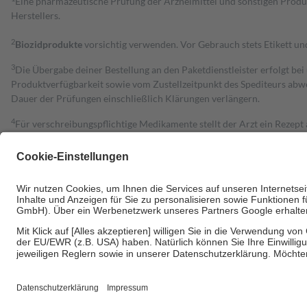
Eine pharmazeutische Prüfung der Arzneimittel und sonstigen Pro
Herstellers.
2
Biozidprodukte
vorsichtig verwenden. Vor Gebrauch stets Etikett u
3
Die Übergabe deiner Bestellung an den Paketdienstleister erfolgt bei
Produktverfügbarkeit sowie vom Zustellzeitpunkt des Spediteurs abwe
Dauer der Prüfungen einschließlich Klärungen verlängern.
4
Für verschreibungspflichtige Medikamente stellt der Arzt ein Rezept 
trägt einen Teil davon als Zuzahlung mit.
Grundsätzlich leisten Mitglieder Zuzahlungen in Höhe von zehn Proz
zu entrichten.
Diese Regeln gelten grundsätzlich auch für Online-Apotheken.
Bei Heilmitteln und häuslicher Krankenpflege beträgt die Zuzahlung 
Um das Engagement der Versicherten für ihre eigene Gesundheit zu stä
• Kindern und Jugendlichen bis zum vollendeten 18. Lebensjahr mit
• Untersuchungen zur Vorsorge und Früherkennung, die von der GKV
• empfohlenen Schutzimpfungen
• Harn- und Blutteststreifen
Wir nutzen Trusted Shops als unabhängigen Dienstleister für die Ein