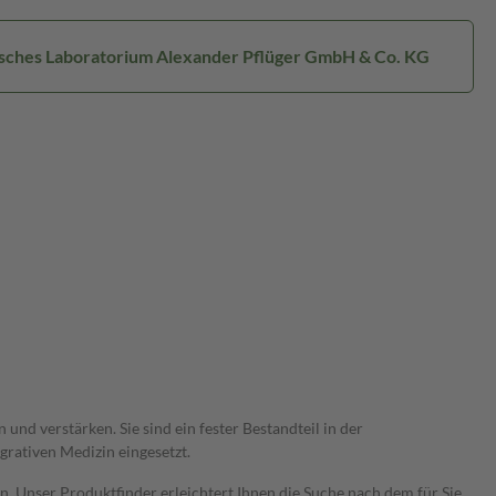
isches Laboratorium Alexander Pflüger GmbH & Co. KG
nd verstärken. Sie sind ein fester Bestandteil in der
rativen Medizin eingesetzt.
 Unser Produktfinder erleichtert Ihnen die Suche nach dem für Sie