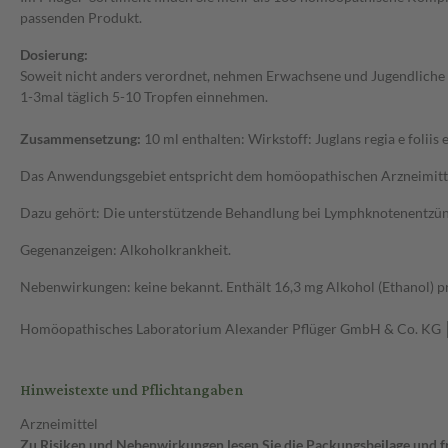
passenden Produkt.
Dosierung:
Soweit nicht anders verordnet, nehmen Erwachsene und Jugendliche ab
1-3mal täglich 5-10 Tropfen einnehmen.
Zusammensetzung:
10 ml enthalten: Wirkstoff: Juglans regia e foliis 
Das Anwendungsgebiet entspricht dem homöopathischen Arzneimitte
Dazu gehört: Die unterstützende Behandlung bei Lymphknotenentzü
Gegenanzeigen: Alkoholkrankheit.
Nebenwirkungen: keine bekannt. Enthält 16,3 mg Alkohol (Ethanol) p
Homöopathisches Laboratorium Alexander Pflüger GmbH & Co. KG
Hinweistexte und Pflichtangaben
Arzneimittel
Zu Risiken und Nebenwirkungen lesen Sie die Packungsbeilage und fra