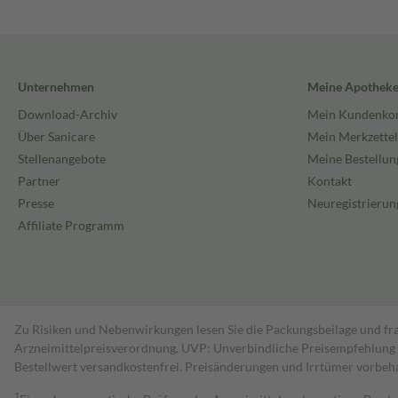
Unternehmen
Meine Apothek
Download-Archiv
Mein Kundenko
Über Sanicare
Mein Merkzettel
Stellenangebote
Meine Bestellun
Partner
Kontakt
Presse
Neuregistrierun
Affiliate Programm
Zu Risiken und Nebenwirkungen lesen Sie die Packungsbeilage und fra
Arzneimittelpreisverordnung. UVP: Unverbindliche Preisempfehlung de
Bestell­wert versand­kosten­frei. Preisänderungen und Irrtümer vorbeh
1