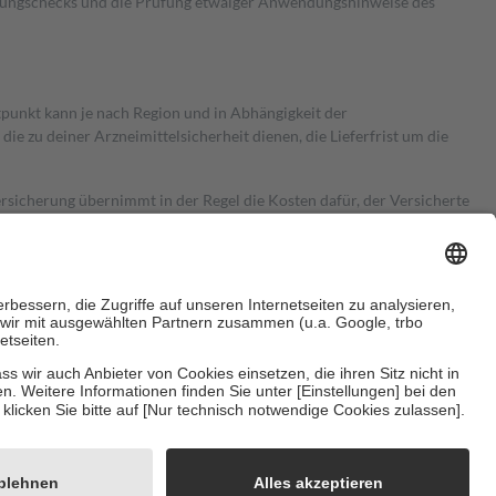
kungschecks und die Prüfung etwaiger Anwendungshinweise des
itpunkt kann je nach Region und in Abhängigkeit der
 zu deiner Arzneimittelsicherheit dienen, die Lieferfrist um die
ersicherung übernimmt in der Regel die Kosten dafür, der Versicherte
Euro.
Es sind jedoch nie mehr als die tatsächlichen Kosten der Leistung
e Zuzahlungen
an bei:
herzustellen, dass es sich um echte Bewertungen handelt. Mehr