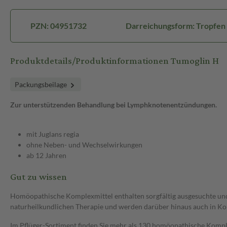
PZN: 04951732
Darreichungsform: Tropfen
Produktdetails/Produktinformationen Tumoglin H
Packungsbeilage
Zur unterstützenden Behandlung bei Lymphknotenentzündungen.
mit Juglans regia
ohne Neben- und Wechselwirkungen
ab 12 Jahren
Gut zu wissen
Homöopathische Komplexmittel enthalten sorgfältig ausgesuchte und a
naturheilkundlichen Therapie und werden darüber hinaus auch in Ko
Im Pflüger-Sortiment finden Sie mehr als 130 homöopathische Komple