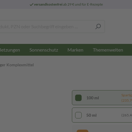
versandkostenfrei
ab 29 € und für E-Rezepte
letzungen
Sonnenschutz
Marken
Themenwelten
üger Komplexmittel
Sparti
100 ml
(235,70
50 ml
(265,40