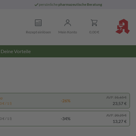
persönliche
pharmazeutische Beratung
Rezept einlösen
Mein Konto
0,00 €
Deine Vorteile
AVP:
31,65 €
pp
-26%
23,57 €
 € / 1 l)
AVP:
20,25 €
-34%
 € / 1 l)
13,27 €