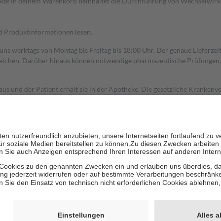
dukte in deinem Warenkorb beinhaltet die Durchführung von Wechselwir
nd Produktinformationen lesen.
 uns werktags von Montag bis Freitag bis 18:00 Uhr. Der genaue Lieferze
ichen. Darüber hinaus können notwendige pharmazeutische Prüfungen, die
aus und der Patient erhält sie in der Apotheke. Die gesetzliche Krankenv
ent des Abgabepreises,
mindestens
jedoch
fünf Euro
und
höchstens zehn 
zehn Prozent der Kosten sowie zehn Euro je Verordnung.
rken und die besondere Stellung der Familie zu unterstützen, fallen
kein
 Ausnahme der Fahrkosten
 getragen werden
holung von Bewertungen. Trusted Shops hat Maßnahmen getroffen, um sic