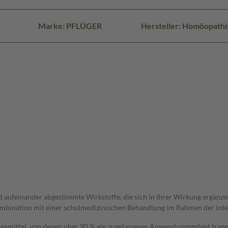
Marke: PFLÜGER
Hersteller: Homöopath
ufeinander abgestimmte Wirkstoffe, die sich in ihrer Wirkung ergänzen u
mbination mit einer schulmedizinischen Behandlung im Rahmen der integ
xmittel, von denen über 90 % ein zugelassenes Anwendungsgebiet tragen.