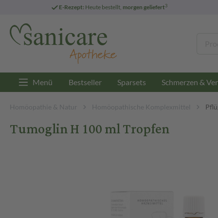
3
E-Rezept:
Heute bestellt,
morgen geliefert
Menü
Bestseller
Sparsets
Schmerzen & Ver
Homöopathie & Natur
Homöopathische Komplexmittel
Pfl
Tumoglin H 100 ml Tropfen