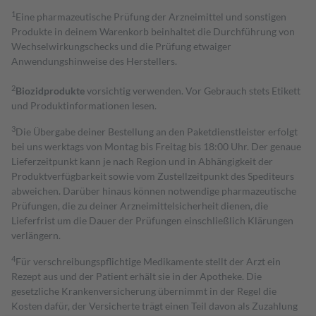
1
Eine pharmazeutische Prüfung der Arzneimittel und sonstigen
Produkte in deinem Warenkorb beinhaltet die Durchführung von
Wechselwirkungschecks und die Prüfung etwaiger
Anwendungshinweise des Herstellers.
2
Biozidprodukte
vorsichtig verwenden. Vor Gebrauch stets Etikett
und Produktinformationen lesen.
3
Die Übergabe deiner Bestellung an den Paketdienstleister erfolgt
bei uns werktags von Montag bis Freitag bis 18:00 Uhr. Der genaue
Lieferzeitpunkt kann je nach Region und in Abhängigkeit der
Produktverfügbarkeit sowie vom Zustellzeitpunkt des Spediteurs
abweichen. Darüber hinaus können notwendige pharmazeutische
Prüfungen, die zu deiner Arzneimittelsicherheit dienen, die
Lieferfrist um die Dauer der Prüfungen einschließlich Klärungen
verlängern.
4
Für verschreibungspflichtige Medikamente stellt der Arzt ein
Rezept aus und der Patient erhält sie in der Apotheke. Die
gesetzliche Krankenversicherung übernimmt in der Regel die
Kosten dafür, der Versicherte trägt einen Teil davon als Zuzahlung