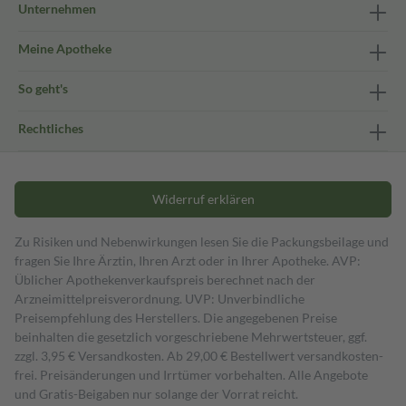
Unternehmen
Meine Apotheke
So geht's
Rechtliches
Widerruf erklären
Zu Risiken und Nebenwirkungen lesen Sie die Packungsbeilage und
fragen Sie Ihre Ärztin, Ihren Arzt oder in Ihrer Apotheke. AVP:
Üblicher Apothekenverkaufspreis berechnet nach der
Arzneimittelpreisverordnung. UVP: Unverbindliche
Preisempfehlung des Herstellers. Die angegebenen Preise
beinhalten die gesetzlich vorgeschriebene Mehrwertsteuer, ggf.
zzgl. 3,95 € Versandkosten. Ab 29,00 € Bestell­wert versand­kosten­
frei. Preisänderungen und Irrtümer vorbehalten. Alle Angebote
und Gratis-Beigaben nur solange der Vorrat reicht.