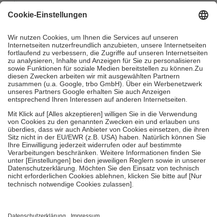
mit.
Grundsätzlich leisten Mitglieder Zuzahlungen in Höhe von zehn
Prozent des Abgabepreises,
mindestens
jedoch
fünf Euro
und
höchstens zehn Euro.
Es sind jedoch nie mehr als die tatsächlichen
Kosten der Leistung zu entrichten.
Diese Regeln gelten grundsätzlich auch für Online-Apotheken.
Bei Heilmitteln und häuslicher Krankenpflege beträgt die
Zuzahlung zehn Prozent der Kosten sowie zehn Euro je
Verordnung.
Um das Engagement der Versicherten für ihre eigene Gesundheit zu
stärken und die besondere Stellung der Familie zu unterstützen,
fallen
keine Zuzahlungen
an bei:
• Kindern und Jugendlichen bis zum vollendeten 18. Lebensjahr
mit Ausnahme der Fahrkosten
• Untersuchungen zur Vorsorge und Früherkennung, die von der
GKV getragen werden
• empfohlenen Schutzimpfungen
• Harn- und Blutteststreifen
Wir nutzen Trusted Shops als unabhängigen Dienstleister für die
Einholung von Bewertungen. Trusted Shops hat Maßnahmen
getroffen, um sicherzustellen, dass es sich um echte Bewertungen