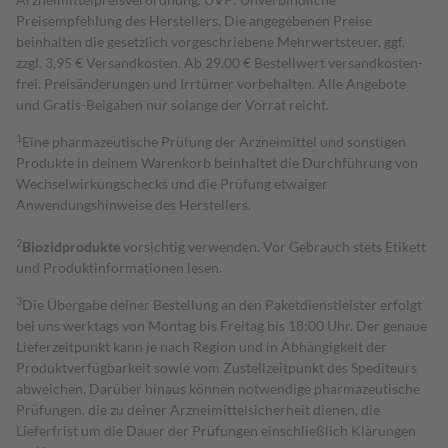
Preisempfehlung des Herstellers. Die angegebenen Preise
beinhalten die gesetzlich vorgeschriebene Mehrwertsteuer, ggf.
zzgl. 3,95 € Versandkosten. Ab 29,00 € Bestell­wert versand­kosten­
frei. Preisänderungen und Irrtümer vorbehalten. Alle Angebote
und Gratis-Beigaben nur solange der Vorrat reicht.
1
Eine pharmazeutische Prüfung der Arzneimittel und sonstigen
Produkte in deinem Warenkorb beinhaltet die Durchführung von
Wechselwirkungschecks und die Prüfung etwaiger
Anwendungshinweise des Herstellers.
2
Biozidprodukte
vorsichtig verwenden. Vor Gebrauch stets Etikett
und Produktinformationen lesen.
3
Die Übergabe deiner Bestellung an den Paketdienstleister erfolgt
bei uns werktags von Montag bis Freitag bis 18:00 Uhr. Der genaue
Lieferzeitpunkt kann je nach Region und in Abhängigkeit der
Produktverfügbarkeit sowie vom Zustellzeitpunkt des Spediteurs
abweichen. Darüber hinaus können notwendige pharmazeutische
Prüfungen, die zu deiner Arzneimittelsicherheit dienen, die
Lieferfrist um die Dauer der Prüfungen einschließlich Klärungen