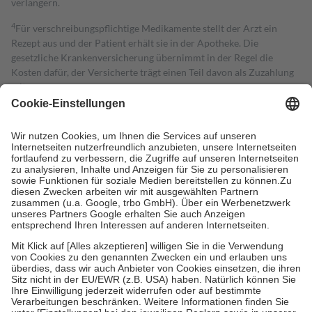
verlängern.
4
Für verschreibungspflichtige Medikamente stellt der Arzt ein
Rezept aus und der Patient erhält sie in der Apotheke. Die
gesetzliche Krankenversicherung übernimmt in der Regel die
Kosten dafür, der Versicherte trägt einen Teil davon als Zuzahlung
mit.
Grundsätzlich leisten Mitglieder Zuzahlungen in Höhe von zehn
Prozent des Abgabepreises,
mindestens
jedoch
fünf Euro
und
höchstens zehn Euro.
Es sind jedoch nie mehr als die tatsächlichen
Kosten der Leistung zu entrichten.
Diese Regeln gelten grundsätzlich auch für Online-Apotheken.
Bei Heilmitteln und häuslicher Krankenpflege beträgt die
Zuzahlung zehn Prozent der Kosten sowie zehn Euro je
Verordnung.
Um das Engagement der Versicherten für ihre eigene Gesundheit zu
stärken und die besondere Stellung der Familie zu unterstützen,
fallen
keine Zuzahlungen
an bei:
• Kindern und Jugendlichen bis zum vollendeten 18. Lebensjahr
mit Ausnahme der Fahrkosten
• Untersuchungen zur Vorsorge und Früherkennung, die von der
GKV getragen werden