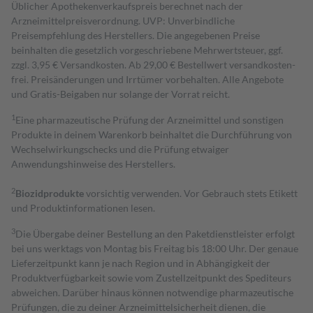
Üblicher Apothekenverkaufspreis berechnet nach der
Arzneimittelpreisverordnung. UVP: Unverbindliche
Preisempfehlung des Herstellers. Die angegebenen Preise
beinhalten die gesetzlich vorgeschriebene Mehrwertsteuer, ggf.
zzgl. 3,95 € Versandkosten. Ab 29,00 € Bestell­wert versand­kosten­
frei. Preisänderungen und Irrtümer vorbehalten. Alle Angebote
und Gratis-Beigaben nur solange der Vorrat reicht.
1
Eine pharmazeutische Prüfung der Arzneimittel und sonstigen
Produkte in deinem Warenkorb beinhaltet die Durchführung von
Wechselwirkungschecks und die Prüfung etwaiger
Anwendungshinweise des Herstellers.
2
Biozidprodukte
vorsichtig verwenden. Vor Gebrauch stets Etikett
und Produktinformationen lesen.
3
Die Übergabe deiner Bestellung an den Paketdienstleister erfolgt
bei uns werktags von Montag bis Freitag bis 18:00 Uhr. Der genaue
Lieferzeitpunkt kann je nach Region und in Abhängigkeit der
Produktverfügbarkeit sowie vom Zustellzeitpunkt des Spediteurs
abweichen. Darüber hinaus können notwendige pharmazeutische
Prüfungen, die zu deiner Arzneimittelsicherheit dienen, die