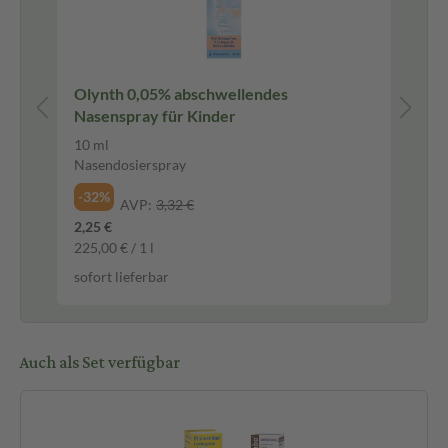
Olynth 0,05% abschwellendes
im
Nasenspray für Kinder
10 ml
15
Nasendosierspray
Saf
-32%
-2
AVP:
3,32 €
2,25 €
16,
225,00 € / 1 l
107
sofort lieferbar
sof
Auch als Set verfügbar