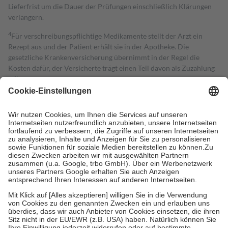
Lieferfrist um die Dauer der Prüfungen einschließlich Klärungen
verlängern.
4
Für verschreibungspflichtige Medikamente stellt der Arzt ein
Rezept aus und der Patient erhält sie in der Apotheke. Die
gesetzliche Krankenversicherung übernimmt in der Regel die
Kosten dafür, der Versicherte trägt einen Teil davon als Zuzahlung
mit.
Grundsätzlich leisten Mitglieder Zuzahlungen in Höhe von zehn
Prozent des Abgabepreises,
mindestens
jedoch
fünf Euro
und
höchstens zehn Euro.
Es sind jedoch nie mehr als die tatsächlichen
Kosten der Leistung zu entrichten.
Diese Regeln gelten grundsätzlich auch für Online-Apotheken.
Bei Heilmitteln und häuslicher Krankenpflege beträgt die
Zuzahlung zehn Prozent der Kosten sowie zehn Euro je
Verordnung.
Um das Engagement der Versicherten für ihre eigene Gesundheit zu
stärken und die besondere Stellung der Familie zu unterstützen,
fallen
keine Zuzahlungen
an bei:
• Kindern und Jugendlichen bis zum vollendeten 18. Lebensjahr
mit Ausnahme der Fahrkosten