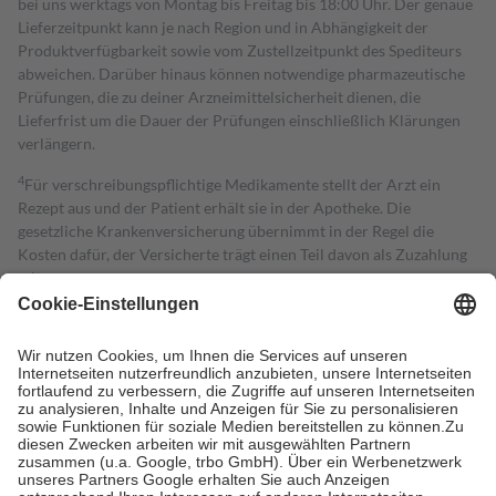
bei uns werktags von Montag bis Freitag bis 18:00 Uhr. Der genaue
Lieferzeitpunkt kann je nach Region und in Abhängigkeit der
Produktverfügbarkeit sowie vom Zustellzeitpunkt des Spediteurs
abweichen. Darüber hinaus können notwendige pharmazeutische
Prüfungen, die zu deiner Arzneimittelsicherheit dienen, die
Lieferfrist um die Dauer der Prüfungen einschließlich Klärungen
verlängern.
4
Für verschreibungspflichtige Medikamente stellt der Arzt ein
Rezept aus und der Patient erhält sie in der Apotheke. Die
gesetzliche Krankenversicherung übernimmt in der Regel die
Kosten dafür, der Versicherte trägt einen Teil davon als Zuzahlung
mit.
Grundsätzlich leisten Mitglieder Zuzahlungen in Höhe von zehn
Prozent des Abgabepreises,
mindestens
jedoch
fünf Euro
und
höchstens zehn Euro.
Es sind jedoch nie mehr als die tatsächlichen
Kosten der Leistung zu entrichten.
Diese Regeln gelten grundsätzlich auch für Online-Apotheken.
Bei Heilmitteln und häuslicher Krankenpflege beträgt die
Zuzahlung zehn Prozent der Kosten sowie zehn Euro je
Verordnung.
Um das Engagement der Versicherten für ihre eigene Gesundheit zu