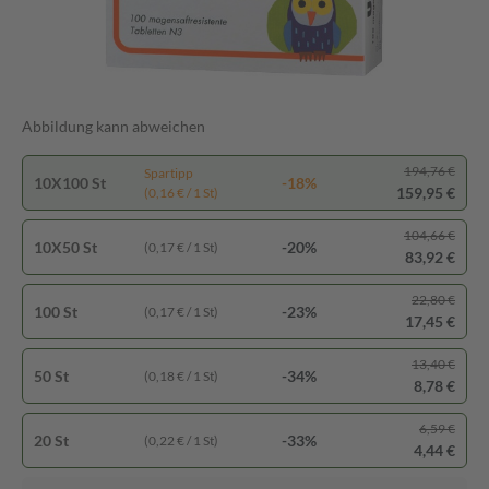
Abbildung kann abweichen
194,76 €
Spartipp
10X100 St
-18%
159,95 €
(0,16 € / 1 St)
104,66 €
10X50 St
-20%
(0,17 € / 1 St)
83,92 €
22,80 €
100 St
-23%
(0,17 € / 1 St)
17,45 €
13,40 €
50 St
-34%
(0,18 € / 1 St)
8,78 €
6,59 €
20 St
-33%
(0,22 € / 1 St)
4,44 €