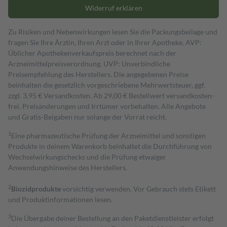
Widerruf erklären
Zu Risiken und Nebenwirkungen lesen Sie die Packungsbeilage und
fragen Sie Ihre Ärztin, Ihren Arzt oder in Ihrer Apotheke. AVP:
Üblicher Apothekenverkaufspreis berechnet nach der
Arzneimittelpreisverordnung. UVP: Unverbindliche
Preisempfehlung des Herstellers. Die angegebenen Preise
beinhalten die gesetzlich vorgeschriebene Mehrwertsteuer, ggf.
zzgl. 3,95 € Versandkosten. Ab 29,00 € Bestell­wert versand­kosten­
frei. Preisänderungen und Irrtümer vorbehalten. Alle Angebote
und Gratis-Beigaben nur solange der Vorrat reicht.
1
Eine pharmazeutische Prüfung der Arzneimittel und sonstigen
Produkte in deinem Warenkorb beinhaltet die Durchführung von
Wechselwirkungschecks und die Prüfung etwaiger
Anwendungshinweise des Herstellers.
2
Biozidprodukte
vorsichtig verwenden. Vor Gebrauch stets Etikett
und Produktinformationen lesen.
3
Die Übergabe deiner Bestellung an den Paketdienstleister erfolgt