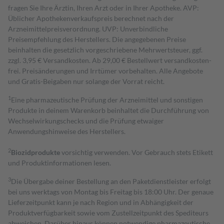
fragen Sie Ihre Ärztin, Ihren Arzt oder in Ihrer Apotheke. AVP:
Üblicher Apothekenverkaufspreis berechnet nach der
Arzneimittelpreisverordnung. UVP: Unverbindliche
Preisempfehlung des Herstellers. Die angegebenen Preise
beinhalten die gesetzlich vorgeschriebene Mehrwertsteuer, ggf.
zzgl. 3,95 € Versandkosten. Ab 29,00 € Bestell­wert versand­kosten­
frei. Preisänderungen und Irrtümer vorbehalten. Alle Angebote
und Gratis-Beigaben nur solange der Vorrat reicht.
1
Eine pharmazeutische Prüfung der Arzneimittel und sonstigen
Produkte in deinem Warenkorb beinhaltet die Durchführung von
Wechselwirkungschecks und die Prüfung etwaiger
Anwendungshinweise des Herstellers.
2
Biozidprodukte
vorsichtig verwenden. Vor Gebrauch stets Etikett
und Produktinformationen lesen.
3
Die Übergabe deiner Bestellung an den Paketdienstleister erfolgt
bei uns werktags von Montag bis Freitag bis 18:00 Uhr. Der genaue
Lieferzeitpunkt kann je nach Region und in Abhängigkeit der
Produktverfügbarkeit sowie vom Zustellzeitpunkt des Spediteurs
abweichen. Darüber hinaus können notwendige pharmazeutische