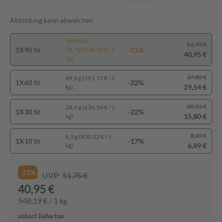
Abbildung kann abweichen
Spartipp
51,75 €
1X90 St
-21%
74,7 g (548,19 € / 1
40,95 €
kg)
37,85 €
49,8 g (593,17 € / 1
1X60 St
-22%
29,54 €
kg)
20,25 €
24,9 g (634,54 € / 1
1X30 St
-22%
15,80 €
kg)
8,35 €
8,3 g (830,12 € / 1
1X10 St
-17%
6,89 €
kg)
-21%
UVP:
51,75 €
40,95 €
548,19 € / 1 kg
sofort lieferbar