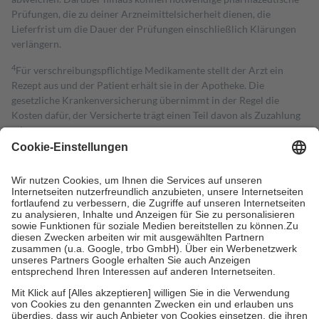
Prüfungen, die zu deiner Arzneimittelsicherheit dienen, die
Lieferfrist um die Dauer der Prüfungen einschließlich Klärungen
verlängern.
4
Für verschreibungspflichtige Medikamente stellt der Arzt ein
Rezept aus und der Patient erhält sie in der Apotheke. Die
gesetzliche Krankenversicherung übernimmt in der Regel die
Kosten dafür, der Versicherte trägt einen Teil davon als Zuzahlung
mit.
Grundsätzlich leisten Mitglieder Zuzahlungen in Höhe von zehn
Prozent des Abgabepreises,
mindestens
jedoch
fünf Euro
und
höchstens zehn Euro.
Es sind jedoch nie mehr als die tatsächlichen
Kosten der Leistung zu entrichten.
Diese Regeln gelten grundsätzlich auch für Online-Apotheken.
Bei Heilmitteln und häuslicher Krankenpflege beträgt die
Zuzahlung zehn Prozent der Kosten sowie zehn Euro je
Verordnung.
Um das Engagement der Versicherten für ihre eigene Gesundheit zu
stärken und die besondere Stellung der Familie zu unterstützen,
fallen
keine Zuzahlungen
an bei:
• Kindern und Jugendlichen bis zum vollendeten 18. Lebensjahr