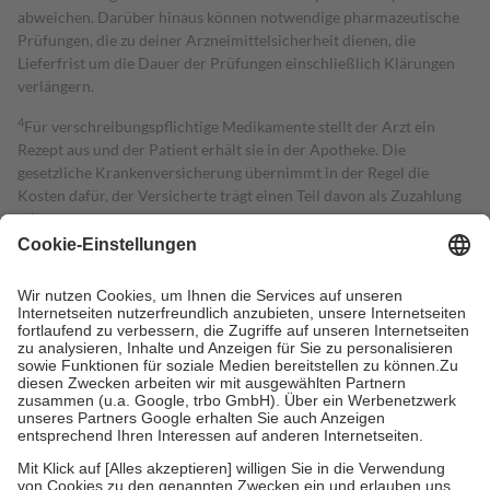
abweichen. Darüber hinaus können notwendige pharmazeutische
Prüfungen, die zu deiner Arzneimittelsicherheit dienen, die
Lieferfrist um die Dauer der Prüfungen einschließlich Klärungen
verlängern.
4
Für verschreibungspflichtige Medikamente stellt der Arzt ein
Rezept aus und der Patient erhält sie in der Apotheke. Die
gesetzliche Krankenversicherung übernimmt in der Regel die
Kosten dafür, der Versicherte trägt einen Teil davon als Zuzahlung
mit.
Grundsätzlich leisten Mitglieder Zuzahlungen in Höhe von zehn
Prozent des Abgabepreises,
mindestens
jedoch
fünf Euro
und
höchstens zehn Euro.
Es sind jedoch nie mehr als die tatsächlichen
Kosten der Leistung zu entrichten.
Diese Regeln gelten grundsätzlich auch für Online-Apotheken.
Bei Heilmitteln und häuslicher Krankenpflege beträgt die
Zuzahlung zehn Prozent der Kosten sowie zehn Euro je
Verordnung.
Um das Engagement der Versicherten für ihre eigene Gesundheit zu
stärken und die besondere Stellung der Familie zu unterstützen,
fallen
keine Zuzahlungen
an bei: