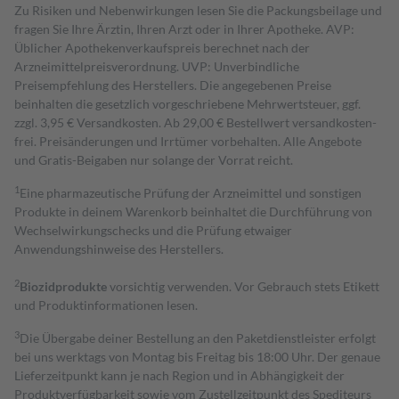
Zu Risiken und Nebenwirkungen lesen Sie die Packungsbeilage und
fragen Sie Ihre Ärztin, Ihren Arzt oder in Ihrer Apotheke. AVP:
Üblicher Apothekenverkaufspreis berechnet nach der
Arzneimittelpreisverordnung. UVP: Unverbindliche
Preisempfehlung des Herstellers. Die angegebenen Preise
beinhalten die gesetzlich vorgeschriebene Mehrwertsteuer, ggf.
zzgl. 3,95 € Versandkosten. Ab 29,00 € Bestell­wert versand­kosten­
frei. Preisänderungen und Irrtümer vorbehalten. Alle Angebote
und Gratis-Beigaben nur solange der Vorrat reicht.
1
Eine pharmazeutische Prüfung der Arzneimittel und sonstigen
Produkte in deinem Warenkorb beinhaltet die Durchführung von
Wechselwirkungschecks und die Prüfung etwaiger
Anwendungshinweise des Herstellers.
2
Biozidprodukte
vorsichtig verwenden. Vor Gebrauch stets Etikett
und Produktinformationen lesen.
3
Die Übergabe deiner Bestellung an den Paketdienstleister erfolgt
bei uns werktags von Montag bis Freitag bis 18:00 Uhr. Der genaue
Lieferzeitpunkt kann je nach Region und in Abhängigkeit der
Produktverfügbarkeit sowie vom Zustellzeitpunkt des Spediteurs