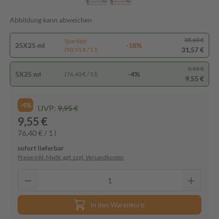
Abbildung kann abweichen
38,60 €
Spartipp
25X25 ml
-18%
31,57 €
(50,51 € / 1 l)
9,95 €
5X25 ml
-4%
(76,40 € / 1 l)
9,55 €
-4%
UVP:
9,95 €
9,55 €
76,40 € / 1 l
sofort lieferbar
Preise inkl. MwSt. ggf. zzgl. Versandkosten
In den Warenkorb