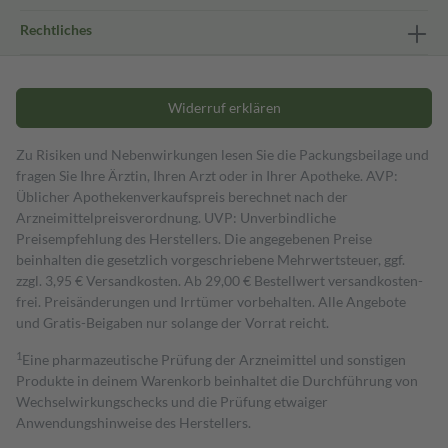
Rechtliches
Widerruf erklären
Zu Risiken und Nebenwirkungen lesen Sie die Packungsbeilage und
fragen Sie Ihre Ärztin, Ihren Arzt oder in Ihrer Apotheke. AVP:
Üblicher Apothekenverkaufspreis berechnet nach der
Arzneimittelpreisverordnung. UVP: Unverbindliche
Preisempfehlung des Herstellers. Die angegebenen Preise
beinhalten die gesetzlich vorgeschriebene Mehrwertsteuer, ggf.
zzgl. 3,95 € Versandkosten. Ab 29,00 € Bestell­wert versand­kosten­
frei. Preisänderungen und Irrtümer vorbehalten. Alle Angebote
und Gratis-Beigaben nur solange der Vorrat reicht.
1
Eine pharmazeutische Prüfung der Arzneimittel und sonstigen
Produkte in deinem Warenkorb beinhaltet die Durchführung von
Wechselwirkungschecks und die Prüfung etwaiger
Anwendungshinweise des Herstellers.