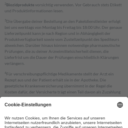
2
Biozidprodukte
vorsichtig verwenden. Vor Gebrauch stets Etikett
und Produktinformationen lesen.
3
Die Übergabe deiner Bestellung an den Paketdienstleister erfolgt
bei uns werktags von Montag bis Freitag bis 18:00 Uhr. Der genaue
Lieferzeitpunkt kann je nach Region und in Abhängigkeit der
Produktverfügbarkeit sowie vom Zustellzeitpunkt des Spediteurs
abweichen. Darüber hinaus können notwendige pharmazeutische
Prüfungen, die zu deiner Arzneimittelsicherheit dienen, die
Lieferfrist um die Dauer der Prüfungen einschließlich Klärungen
verlängern.
4
Für verschreibungspflichtige Medikamente stellt der Arzt ein
Rezept aus und der Patient erhält sie in der Apotheke. Die
gesetzliche Krankenversicherung übernimmt in der Regel die
Kosten dafür, der Versicherte trägt einen Teil davon als Zuzahlung
mit.
Grundsätzlich leisten Mitglieder Zuzahlungen in Höhe von zehn
Prozent des Abgabepreises,
mindestens
jedoch
fünf Euro
und
höchstens zehn Euro.
Es sind jedoch nie mehr als die tatsächlichen
Kosten der Leistung zu entrichten.
Diese Regeln gelten grundsätzlich auch für Online-Apotheken.