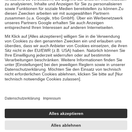
Bei Heilmitteln und häuslicher Krankenpflege beträgt die
Zuzahlung zehn Prozent der Kosten sowie zehn Euro je
Verordnung.
Um das Engagement der Versicherten für ihre eigene Gesundheit zu
stärken und die besondere Stellung der Familie zu unterstützen,
fallen
keine Zuzahlungen
an bei:
• Kindern und Jugendlichen bis zum vollendeten 18. Lebensjahr
mit Ausnahme der Fahrkosten
• Untersuchungen zur Vorsorge und Früherkennung, die von der
GKV getragen werden
• empfohlenen Schutzimpfungen
• Harn- und Blutteststreifen
Wir nutzen Trusted Shops als unabhängigen Dienstleister für die
Einholung von Bewertungen. Trusted Shops hat Maßnahmen
getroffen, um sicherzustellen, dass es sich um echte Bewertungen
handelt. Mehr Informationen findest du hier:
https://help.etrusted.com/hc/de/articles/4419944605341
Einige Bilder und Inhalte wurden unter Zuhilfenahme künstlicher
Intelligenz erstellt.