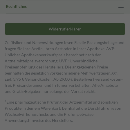
Rechtliches
Widerruf erklären
Zu Risiken und Nebenwirkungen lesen Sie die Packungsbeilage und
fragen Sie Ihre Ärztin, Ihren Arzt oder in Ihrer Apotheke. AVP:
Üblicher Apothekenverkaufspreis berechnet nach der
Arzneimittelpreisverordnung. UVP: Unverbindliche
Preisempfehlung des Herstellers. Die angegebenen Preise
beinhalten die gesetzlich vorgeschriebene Mehrwertsteuer, ggf.
zzgl. 3,95 € Versandkosten. Ab 29,00 € Bestell­wert versand­kosten­
frei. Preisänderungen und Irrtümer vorbehalten. Alle Angebote
und Gratis-Beigaben nur solange der Vorrat reicht.
1
Eine pharmazeutische Prüfung der Arzneimittel und sonstigen
Produkte in deinem Warenkorb beinhaltet die Durchführung von
Wechselwirkungschecks und die Prüfung etwaiger
Anwendungshinweise des Herstellers.