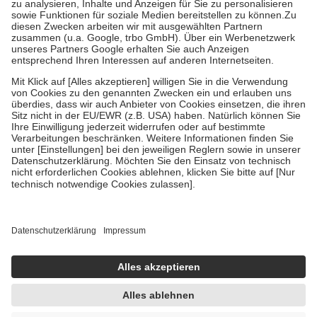
Bei Heilmitteln und häuslicher Krankenpflege beträgt die
Zuzahlung zehn Prozent der Kosten sowie zehn Euro je
Verordnung.
Um das Engagement der Versicherten für ihre eigene Gesundheit zu
stärken und die besondere Stellung der Familie zu unterstützen,
fallen
keine Zuzahlungen
an bei:
• Kindern und Jugendlichen bis zum vollendeten 18. Lebensjahr
mit Ausnahme der Fahrkosten
• Untersuchungen zur Vorsorge und Früherkennung, die von der
GKV getragen werden
• empfohlenen Schutzimpfungen
• Harn- und Blutteststreifen
Wir nutzen Trusted Shops als unabhängigen Dienstleister für die
Einholung von Bewertungen. Trusted Shops hat Maßnahmen
getroffen, um sicherzustellen, dass es sich um echte Bewertungen
handelt. Mehr Informationen findest du hier:
https://help.etrusted.com/hc/de/articles/4419944605341
Einige Bilder und Inhalte wurden unter Zuhilfenahme künstlicher
Intelligenz erstellt.