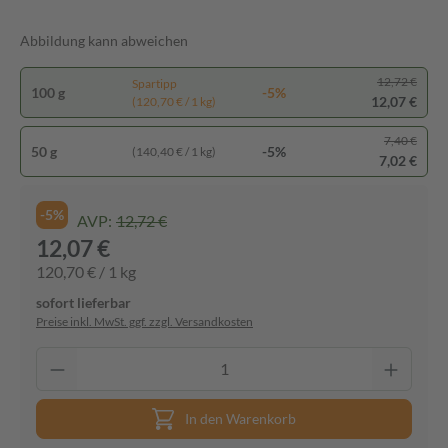
Abbildung kann abweichen
12,72 €
Spartipp
100 g
-5%
12,07 €
(120,70 € / 1 kg)
7,40 €
50 g
-5%
(140,40 € / 1 kg)
7,02 €
-5%
AVP:
12,72 €
12,07 €
120,70 € / 1 kg
sofort lieferbar
Preise inkl. MwSt. ggf. zzgl. Versandkosten
In den Warenkorb