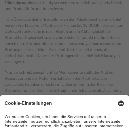
2
Biozidprodukte
vorsichtig verwenden. Vor Gebrauch stets Etikett
und Produktinformationen lesen.
3
Die Übergabe deiner Bestellung an den Paketdienstleister erfolgt
bei uns werktags von Montag bis Freitag bis 18:00 Uhr. Der genaue
Lieferzeitpunkt kann je nach Region und in Abhängigkeit der
Produktverfügbarkeit sowie vom Zustellzeitpunkt des Spediteurs
abweichen. Darüber hinaus können notwendige pharmazeutische
Prüfungen, die zu deiner Arzneimittelsicherheit dienen, die
Lieferfrist um die Dauer der Prüfungen einschließlich Klärungen
verlängern.
4
Für verschreibungspflichtige Medikamente stellt der Arzt ein
Rezept aus und der Patient erhält sie in der Apotheke. Die
gesetzliche Krankenversicherung übernimmt in der Regel die
Kosten dafür, der Versicherte trägt einen Teil davon als Zuzahlung
mit.
Grundsätzlich leisten Mitglieder Zuzahlungen in Höhe von zehn
Prozent des Abgabepreises,
mindestens
jedoch
fünf Euro
und
höchstens zehn Euro.
Es sind jedoch nie mehr als die tatsächlichen
Kosten der Leistung zu entrichten.
Diese Regeln gelten grundsätzlich auch für Online-Apotheken.