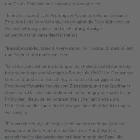
und Gratis-Beigaben nur solange der Vorrat reicht.
1
Eine pharmazeutische Prüfung der Arzneimittel und sonstigen
Produkte in deinem Warenkorb beinhaltet die Durchführung von
Wechselwirkungschecks und die Prüfung etwaiger
Anwendungshinweise des Herstellers.
2
Biozidprodukte
vorsichtig verwenden. Vor Gebrauch stets Etikett
und Produktinformationen lesen.
3
Die Übergabe deiner Bestellung an den Paketdienstleister erfolgt
bei uns werktags von Montag bis Freitag bis 18:00 Uhr. Der genaue
Lieferzeitpunkt kann je nach Region und in Abhängigkeit der
Produktverfügbarkeit sowie vom Zustellzeitpunkt des Spediteurs
abweichen. Darüber hinaus können notwendige pharmazeutische
Prüfungen, die zu deiner Arzneimittelsicherheit dienen, die
Lieferfrist um die Dauer der Prüfungen einschließlich Klärungen
verlängern.
4
Für verschreibungspflichtige Medikamente stellt der Arzt ein
Rezept aus und der Patient erhält sie in der Apotheke. Die
gesetzliche Krankenversicherung übernimmt in der Regel die