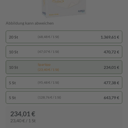
Abbildung kann abweichen
20 St
1.369,61 €
(68,48 € / 1 St)
10 St
470,72 €
(47,07 € / 1 St)
Spartipp
10 St
234,01 €
(23,40 € / 1 St)
5 St
477,38 €
(95,48 € / 1 St)
5 St
643,79 €
(128,76 € / 1 St)
234,01 €
23,40 € / 1 St