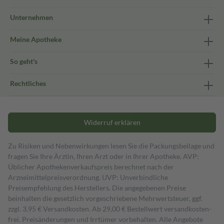
Unternehmen
Meine Apotheke
So geht's
Rechtliches
Widerruf erklären
Zu Risiken und Nebenwirkungen lesen Sie die Packungsbeilage und
fragen Sie Ihre Ärztin, Ihren Arzt oder in Ihrer Apotheke. AVP:
Üblicher Apothekenverkaufspreis berechnet nach der
Arzneimittelpreisverordnung. UVP: Unverbindliche
Preisempfehlung des Herstellers. Die angegebenen Preise
beinhalten die gesetzlich vorgeschriebene Mehrwertsteuer, ggf.
zzgl. 3,95 € Versandkosten. Ab 29,00 € Bestell­wert versand­kosten­
frei. Preisänderungen und Irrtümer vorbehalten. Alle Angebote