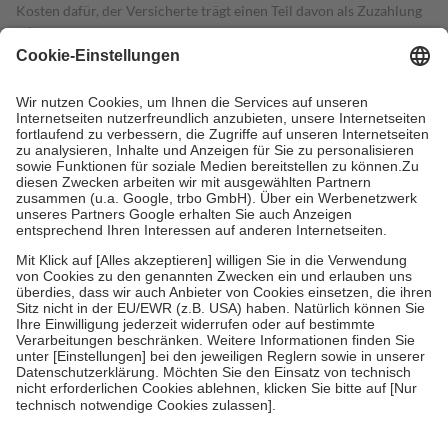
Kosten dafür, der Versicherte trägt einen Teil davon als Zuzahlung
mit.
Grundsätzlich leisten Mitglieder Zuzahlungen in Höhe von zehn
Prozent des Abgabepreises,
mindestens
jedoch
fünf Euro
und
höchstens zehn Euro.
Es sind jedoch nie mehr als die tatsächlichen
Kosten der Leistung zu entrichten.
Diese Regeln gelten grundsätzlich auch für Online-Apotheken.
Bei Heilmitteln und häuslicher Krankenpflege beträgt die
Zuzahlung zehn Prozent der Kosten sowie zehn Euro je
Verordnung.
Um das Engagement der Versicherten für ihre eigene Gesundheit zu
stärken und die besondere Stellung der Familie zu unterstützen,
fallen
keine Zuzahlungen
an bei:
• Kindern und Jugendlichen bis zum vollendeten 18. Lebensjahr
mit Ausnahme der Fahrkosten
• Untersuchungen zur Vorsorge und Früherkennung, die von der
GKV getragen werden
• empfohlenen Schutzimpfungen
• Harn- und Blutteststreifen
Wir nutzen Trusted Shops als unabhängigen Dienstleister für die
Einholung von Bewertungen. Trusted Shops hat Maßnahmen