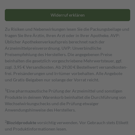
Widerruf erklären
Zu Risiken und Nebenwirkungen lesen Sie die Packungsbeilage und
fragen Sie Ihre Ärztin, Ihren Arzt oder in Ihrer Apotheke. AVP:
Üblicher Apothekenverkaufspreis berechnet nach der
Arzneimittelpreisverordnung. UVP: Unverbindliche
Preisempfehlung des Herstellers. Die angegebenen Preise
beinhalten die gesetzlich vorgeschriebene Mehrwertsteuer, ggf.
zzgl. 3,95 € Versandkosten. Ab 29,00 € Bestell­wert versand­kosten­
frei. Preisänderungen und Irrtümer vorbehalten. Alle Angebote
und Gratis-Beigaben nur solange der Vorrat reicht.
1
Eine pharmazeutische Prüfung der Arzneimittel und sonstigen
Produkte in deinem Warenkorb beinhaltet die Durchführung von
Wechselwirkungschecks und die Prüfung etwaiger
Anwendungshinweise des Herstellers.
2
Biozidprodukte
vorsichtig verwenden. Vor Gebrauch stets Etikett
und Produktinformationen lesen.