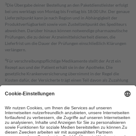
3
Die Übergabe deiner Bestellung an den Paketdienstleister erfolgt
bei uns werktags von Montag bis Freitag bis 18:00 Uhr. Der genaue
Lieferzeitpunkt kann je nach Region und in Abhängigkeit der
Produktverfügbarkeit sowie vom Zustellzeitpunkt des Spediteurs
abweichen. Darüber hinaus können notwendige pharmazeutische
Prüfungen, die zu deiner Arzneimittelsicherheit dienen, die
Lieferfrist um die Dauer der Prüfungen einschließlich Klärungen
verlängern.
4
Für verschreibungspflichtige Medikamente stellt der Arzt ein
Rezept aus und der Patient erhält sie in der Apotheke. Die
gesetzliche Krankenversicherung übernimmt in der Regel die
Kosten dafür, der Versicherte trägt einen Teil davon als Zuzahlung
mit.
Grundsätzlich leisten Mitglieder Zuzahlungen in Höhe von zehn
Prozent des Abgabepreises,
mindestens
jedoch
fünf Euro
und
höchstens zehn Euro.
Es sind jedoch nie mehr als die tatsächlichen
Kosten der Leistung zu entrichten.
Diese Regeln gelten grundsätzlich auch für Online-Apotheken.
Bei Heilmitteln und häuslicher Krankenpflege beträgt die
Zuzahlung zehn Prozent der Kosten sowie zehn Euro je