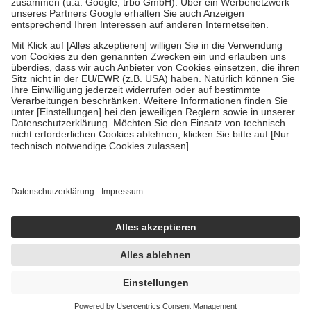
Verordnung.
Um das Engagement der Versicherten für ihre eigene Gesundheit zu
stärken und die besondere Stellung der Familie zu unterstützen,
fallen
keine Zuzahlungen
an bei:
• Kindern und Jugendlichen bis zum vollendeten 18. Lebensjahr
mit Ausnahme der Fahrkosten
• Untersuchungen zur Vorsorge und Früherkennung, die von der
GKV getragen werden
• empfohlenen Schutzimpfungen
• Harn- und Blutteststreifen
Wir nutzen Trusted Shops als unabhängigen Dienstleister für die
Einholung von Bewertungen. Trusted Shops hat Maßnahmen
getroffen, um sicherzustellen, dass es sich um echte Bewertungen
handelt. Mehr Informationen findest du hier:
https://help.etrusted.com/hc/de/articles/4419944605341
Einige Bilder und Inhalte wurden unter Zuhilfenahme künstlicher
Intelligenz erstellt.
4,14 €