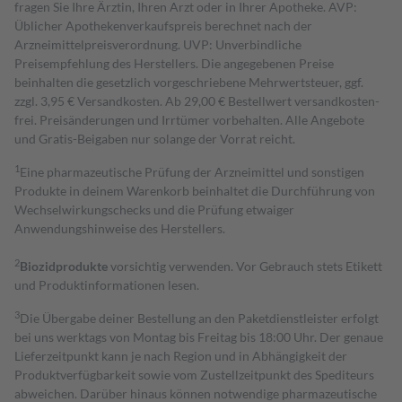
fragen Sie Ihre Ärztin, Ihren Arzt oder in Ihrer Apotheke. AVP:
Üblicher Apothekenverkaufspreis berechnet nach der
Arzneimittelpreisverordnung. UVP: Unverbindliche
Preisempfehlung des Herstellers. Die angegebenen Preise
beinhalten die gesetzlich vorgeschriebene Mehrwertsteuer, ggf.
zzgl. 3,95 € Versandkosten. Ab 29,00 € Bestell­wert versand­kosten­
frei. Preisänderungen und Irrtümer vorbehalten. Alle Angebote
und Gratis-Beigaben nur solange der Vorrat reicht.
1
Eine pharmazeutische Prüfung der Arzneimittel und sonstigen
Produkte in deinem Warenkorb beinhaltet die Durchführung von
Wechselwirkungschecks und die Prüfung etwaiger
Anwendungshinweise des Herstellers.
2
Biozidprodukte
vorsichtig verwenden. Vor Gebrauch stets Etikett
und Produktinformationen lesen.
3
Die Übergabe deiner Bestellung an den Paketdienstleister erfolgt
bei uns werktags von Montag bis Freitag bis 18:00 Uhr. Der genaue
Lieferzeitpunkt kann je nach Region und in Abhängigkeit der
Produktverfügbarkeit sowie vom Zustellzeitpunkt des Spediteurs
abweichen. Darüber hinaus können notwendige pharmazeutische