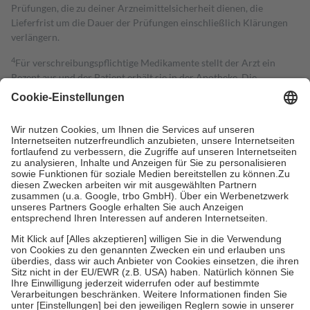
Prüfungen, die zu deiner Arzneimittelsicherheit dienen, die
Lieferfrist um die Dauer der Prüfungen einschließlich Klärungen
verlängern.
4
Für verschreibungspflichtige Medikamente stellt der Arzt ein
Rezept aus und der Patient erhält sie in der Apotheke. Die
gesetzliche Krankenversicherung übernimmt in der Regel die
Kosten dafür, der Versicherte trägt einen Teil davon als Zuzahlung
mit.
Grundsätzlich leisten Mitglieder Zuzahlungen in Höhe von zehn
Prozent des Abgabepreises,
mindestens
jedoch
fünf Euro
und
höchstens zehn Euro.
Es sind jedoch nie mehr als die tatsächlichen
Kosten der Leistung zu entrichten.
Diese Regeln gelten grundsätzlich auch für Online-Apotheken.
Bei Heilmitteln und häuslicher Krankenpflege beträgt die
Zuzahlung zehn Prozent der Kosten sowie zehn Euro je
Verordnung.
Um das Engagement der Versicherten für ihre eigene Gesundheit zu
stärken und die besondere Stellung der Familie zu unterstützen,
fallen
keine Zuzahlungen
an bei:
• Kindern und Jugendlichen bis zum vollendeten 18. Lebensjahr
mit Ausnahme der Fahrkosten