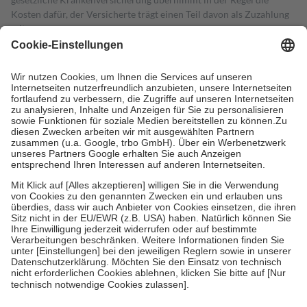
Kosten dafür, der Versicherte trägt einen Teil davon als Zuzahlung
mit.
Grundsätzlich leisten Mitglieder Zuzahlungen in Höhe von zehn
Prozent des Abgabepreises,
mindestens
jedoch
fünf Euro
und
höchstens zehn Euro.
Es sind jedoch nie mehr als die tatsächlichen
Kosten der Leistung zu entrichten.
Diese Regeln gelten grundsätzlich auch für Online-Apotheken.
Bei Heilmitteln und häuslicher Krankenpflege beträgt die
Zuzahlung zehn Prozent der Kosten sowie zehn Euro je
Verordnung.
Um das Engagement der Versicherten für ihre eigene Gesundheit zu
stärken und die besondere Stellung der Familie zu unterstützen,
fallen
keine Zuzahlungen
an bei:
• Kindern und Jugendlichen bis zum vollendeten 18. Lebensjahr
mit Ausnahme der Fahrkosten
• Untersuchungen zur Vorsorge und Früherkennung, die von der
GKV getragen werden
• empfohlenen Schutzimpfungen
• Harn- und Blutteststreifen
Wir nutzen Trusted Shops als unabhängigen Dienstleister für die