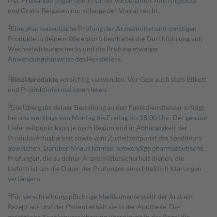
frei. Preisänderungen und Irrtümer vorbehalten. Alle Angebote
und Gratis-Beigaben nur solange der Vorrat reicht.
1
Eine pharmazeutische Prüfung der Arzneimittel und sonstigen
Produkte in deinem Warenkorb beinhaltet die Durchführung von
Wechselwirkungschecks und die Prüfung etwaiger
Anwendungshinweise des Herstellers.
2
Biozidprodukte
vorsichtig verwenden. Vor Gebrauch stets Etikett
und Produktinformationen lesen.
3
Die Übergabe deiner Bestellung an den Paketdienstleister erfolgt
bei uns werktags von Montag bis Freitag bis 18:00 Uhr. Der genaue
Lieferzeitpunkt kann je nach Region und in Abhängigkeit der
Produktverfügbarkeit sowie vom Zustellzeitpunkt des Spediteurs
abweichen. Darüber hinaus können notwendige pharmazeutische
Prüfungen, die zu deiner Arzneimittelsicherheit dienen, die
Lieferfrist um die Dauer der Prüfungen einschließlich Klärungen
verlängern.
4
Für verschreibungspflichtige Medikamente stellt der Arzt ein
Rezept aus und der Patient erhält sie in der Apotheke. Die
gesetzliche Krankenversicherung übernimmt in der Regel die