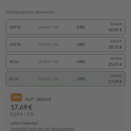
Abbildung kann abweichen
56,83 €
180 St
-24%
(0,24 € / 1 St)
42,95 €
43,17 €
120 St
-34%
(0,24 € / 1 St)
28,71 €
38,90 €
90 St
-34%
(0,28 € / 1 St)
25,59 €
28,81 €
60 St
-39%
(0,29 € / 1 St)
17,69 €
-39%
AVP:
28,81 €
17,69 €
0,29 € / 1 St
sofort lieferbar
Preise inkl. MwSt. ggf. zzgl. Versandkosten