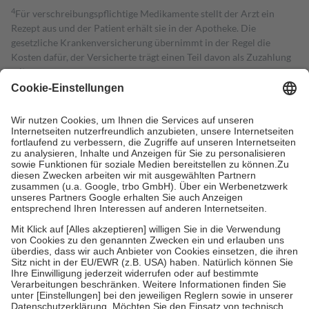
4
Für verschreibungspflichtige Medikamente stellt der Arzt ein
Rezept aus und der Patient erhält sie in der Apotheke. Die
gesetzliche Krankenversicherung übernimmt in der Regel die
Kosten dafür, der Versicherte trägt einen Teil davon als Zuzahlung
mit.
Grundsätzlich leisten Mitglieder Zuzahlungen in Höhe von zehn
Prozent des Abgabepreises,
mindestens
jedoch
fünf Euro
und
höchstens zehn Euro.
Es sind jedoch nie mehr als die tatsächlichen
Kosten der Leistung zu entrichten.
Diese Regeln gelten grundsätzlich auch für Online-Apotheken.
Bei Heilmitteln und häuslicher Krankenpflege beträgt die
Zuzahlung zehn Prozent der Kosten sowie zehn Euro je
Verordnung.
Um das Engagement der Versicherten für ihre eigene Gesundheit zu
stärken und die besondere Stellung der Familie zu unterstützen,
fallen
keine Zuzahlungen
an bei:
• Kindern und Jugendlichen bis zum vollendeten 18. Lebensjahr
mit Ausnahme der Fahrkosten
• Untersuchungen zur Vorsorge und Früherkennung, die von der
GKV getragen werden
• empfohlenen Schutzimpfungen