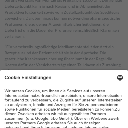
bei uns werktags von Montag bis Freitag bis 18:00 Uhr. Der genaue
Lieferzeitpunkt kann je nach Region und in Abhängigkeit der
Produktverfügbarkeit sowie vom Zustellzeitpunkt des Spediteurs
abweichen. Darüber hinaus können notwendige pharmazeutische
Prüfungen, die zu deiner Arzneimittelsicherheit dienen, die
Lieferfrist um die Dauer der Prüfungen einschließlich Klärungen
verlängern.
4
Für verschreibungspflichtige Medikamente stellt der Arzt ein
Rezept aus und der Patient erhält sie in der Apotheke. Die
gesetzliche Krankenversicherung übernimmt in der Regel die
Kosten dafür, der Versicherte trägt einen Teil davon als Zuzahlung
mit.
Grundsätzlich leisten Mitglieder Zuzahlungen in Höhe von zehn
Prozent des Abgabepreises,
mindestens
jedoch
fünf Euro
und
höchstens zehn Euro.
Es sind jedoch nie mehr als die tatsächlichen
Kosten der Leistung zu entrichten.
Diese Regeln gelten grundsätzlich auch für Online-Apotheken.
Bei Heilmitteln und häuslicher Krankenpflege beträgt die
Zuzahlung zehn Prozent der Kosten sowie zehn Euro je
Verordnung.
Um das Engagement der Versicherten für ihre eigene Gesundheit zu