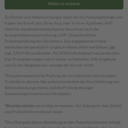
Widerruf erklären
Zu Risiken und Nebenwirkungen lesen Sie die Packungsbeilage und
fragen Sie Ihre Ärztin, Ihren Arzt oder in Ihrer Apotheke. AVP:
Üblicher Apothekenverkaufspreis berechnet nach der
Arzneimittelpreisverordnung. UVP: Unverbindliche
Preisempfehlung des Herstellers. Die angegebenen Preise
beinhalten die gesetzlich vorgeschriebene Mehrwertsteuer, ggf.
zzgl. 3,95 € Versandkosten. Ab 29,00 € Bestell­wert versand­kosten­
frei. Preisänderungen und Irrtümer vorbehalten. Alle Angebote
und Gratis-Beigaben nur solange der Vorrat reicht.
1
Eine pharmazeutische Prüfung der Arzneimittel und sonstigen
Produkte in deinem Warenkorb beinhaltet die Durchführung von
Wechselwirkungschecks und die Prüfung etwaiger
Anwendungshinweise des Herstellers.
2
Biozidprodukte
vorsichtig verwenden. Vor Gebrauch stets Etikett
und Produktinformationen lesen.
3
Die Übergabe deiner Bestellung an den Paketdienstleister erfolgt