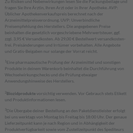
Zu Risiken und Nebenwirkungen lesen Sie die Packungsbeilage und
fragen Sie Ihre Ärztin, Ihren Arzt oder in Ihrer Apotheke. AVP:
Üblicher Apothekenverkaufspreis berechnet nach der
Arzneimittelpreisverordnung. UVP: Unverbindliche
Preisempfehlung des Herstellers. Die angegebenen Preise
beinhalten die gesetzlich vorgeschriebene Mehrwertsteuer, ggf.
zzgl. 3,95 € Versandkosten. Ab 29,00 € Bestell­wert versand­kosten­
frei. Preisänderungen und Irrtümer vorbehalten. Alle Angebote
und Gratis-Beigaben nur solange der Vorrat reicht.
1
Eine pharmazeutische Prüfung der Arzneimittel und sonstigen
Produkte in deinem Warenkorb beinhaltet die Durchführung von
Wechselwirkungschecks und die Prüfung etwaiger
Anwendungshinweise des Herstellers.
2
Biozidprodukte
vorsichtig verwenden. Vor Gebrauch stets Etikett
und Produktinformationen lesen.
3
Die Übergabe deiner Bestellung an den Paketdienstleister erfolgt
bei uns werktags von Montag bis Freitag bis 18:00 Uhr. Der genaue
Lieferzeitpunkt kann je nach Region und in Abhängigkeit der
Produktverfügbarkeit sowie vom Zustellzeitpunkt des Spediteurs