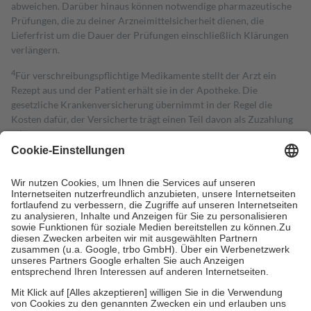
abweichen. Darüber hinaus können notwendige pharmazeutische
Prüfungen, die zu deiner Arzneimittelsicherheit dienen, die
Lieferfrist um die Dauer der Prüfungen einschließlich Klärungen
verlängern.
4
Für verschreibungspflichtige Medikamente stellt der Arzt ein
Rezept aus und der Patient erhält sie in der Apotheke. Die
gesetzliche Krankenversicherung übernimmt in der Regel die
Kosten dafür, der Versicherte trägt einen Teil davon als Zuzahlung
mit.
Grundsätzlich leisten Mitglieder Zuzahlungen in Höhe von zehn
Prozent des Abgabepreises,
mindestens
jedoch
fünf Euro
und
höchstens zehn Euro.
Es sind jedoch nie mehr als die tatsächlichen
Kosten der Leistung zu entrichten.
Diese Regeln gelten grundsätzlich auch für Online-Apotheken.
Bei Heilmitteln und häuslicher Krankenpflege beträgt die
Zuzahlung zehn Prozent der Kosten sowie zehn Euro je
Verordnung.
Um das Engagement der Versicherten für ihre eigene Gesundheit zu
stärken und die besondere Stellung der Familie zu unterstützen,
fallen
keine Zuzahlungen
an bei:
• Kindern und Jugendlichen bis zum vollendeten 18. Lebensjahr