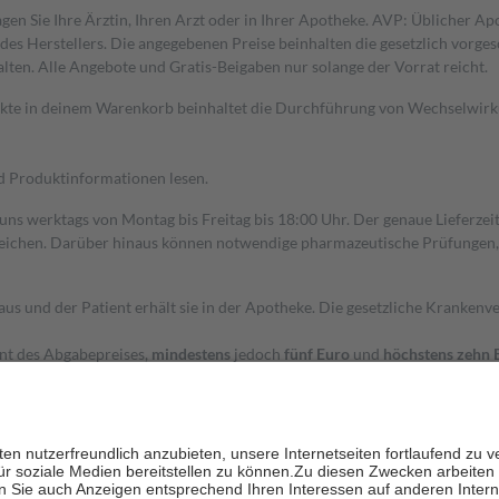
gen Sie Ihre Ärztin, Ihren Arzt oder in Ihrer Apotheke. AVP: Üblicher A
s Herstellers. Die angegebenen Preise beinhalten die gesetzlich vorgesc
alten. Alle Angebote und Gratis-Beigaben nur solange der Vorrat reicht.
dukte in deinem Warenkorb beinhaltet die Durchführung von Wechselwir
nd Produktinformationen lesen.
 uns werktags von Montag bis Freitag bis 18:00 Uhr. Der genaue Lieferze
ichen. Darüber hinaus können notwendige pharmazeutische Prüfungen, die
aus und der Patient erhält sie in der Apotheke. Die gesetzliche Krankenv
ent des Abgabepreises,
mindestens
jedoch
fünf Euro
und
höchstens zehn 
zehn Prozent der Kosten sowie zehn Euro je Verordnung.
rken und die besondere Stellung der Familie zu unterstützen, fallen
kein
 Ausnahme der Fahrkosten
 getragen werden