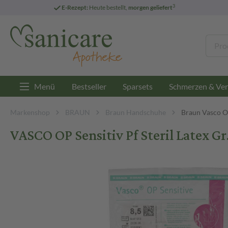
3
E-Rezept:
Heute bestellt,
morgen geliefert
Menü
Bestseller
Sparsets
Schmerzen & Ver
Markenshop
BRAUN
Braun Handschuhe
Braun Vasco O
VASCO OP Sensitiv Pf Steril Latex Gr