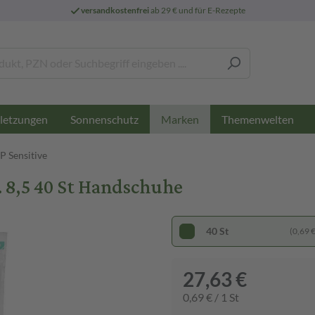
versandkostenfrei
ab 29 € und für E-Rezepte
letzungen
Sonnenschutz
Themenwelten
Marken
P Sensitive
. 8,5 40 St Handschuhe
40 St
(0,69 € 
27,63 €
0,69 € / 1 St