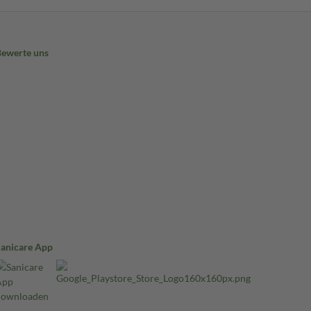
Bewerte uns
Sanicare App