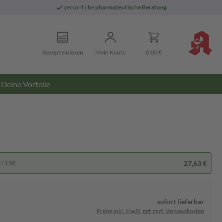
persönliche
pharmazeutische Beratung
Rezept einlösen
Mein Konto
0,00 €
Deine Vorteile
27,63 €
/ 1 St)
sofort lieferbar
Preise inkl. MwSt. ggf. zzgl. Versandkosten