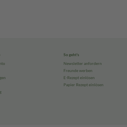
e
So geht's
nto
Newsletter anfordern
Freunde werben
gen
E-Rezept einlösen
Papier Rezept einlösen
g