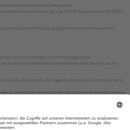
pothekenverkaufspreis berechnet nach der
hriebene Mehrwertsteuer, ggf. zzgl. 3,95 € Versandkosten. Ab 29,00 €
kungschecks und die Prüfung etwaiger Anwendungshinweise des
itpunkt kann je nach Region und in Abhängigkeit der
 zu deiner Arzneimittelsicherheit dienen, die Lieferfrist um die
ersicherung übernimmt in der Regel die Kosten dafür, der Versicherte
Euro.
Es sind jedoch nie mehr als die tatsächlichen Kosten der Leistung
e Zuzahlungen
an bei: