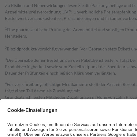
Zu Risiken und Nebenwirkungen lesen Sie die Packungsbeilage und fra
Arzneimittelpreisverordnung. UVP: Unverbindliche Preisempfehlung de
Bestell­wert versand­kosten­frei. Preisänderungen und Irrtümer vorbeh
1
Eine pharmazeutische Prüfung der Arzneimittel und sonstigen Pro
Herstellers.
2
Biozidprodukte
vorsichtig verwenden. Vor Gebrauch stets Etikett u
3
Die Übergabe deiner Bestellung an den Paketdienstleister erfolgt bei
Produktverfügbarkeit sowie vom Zustellzeitpunkt des Spediteurs abwe
Dauer der Prüfungen einschließlich Klärungen verlängern.
4
Für verschreibungspflichtige Medikamente stellt der Arzt ein Rezept 
trägt einen Teil davon als Zuzahlung mit.
Grundsätzlich leisten Mitglieder Zuzahlungen in Höhe von zehn Proz
zu entrichten.
Diese Regeln gelten grundsätzlich auch für Online-Apotheken.
Bei Heilmitteln und häuslicher Krankenpflege beträgt die Zuzahlung 
Um das Engagement der Versicherten für ihre eigene Gesundheit zu stä
• Kindern und Jugendlichen bis zum vollendeten 18. Lebensjahr mit
• Untersuchungen zur Vorsorge und Früherkennung, die von der GKV