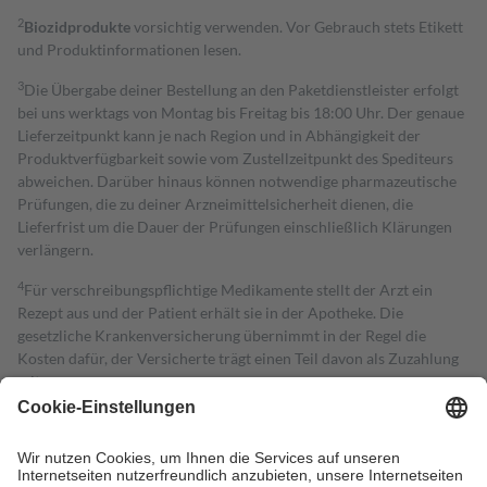
2
Biozidprodukte
vorsichtig verwenden. Vor Gebrauch stets Etikett
und Produktinformationen lesen.
3
Die Übergabe deiner Bestellung an den Paketdienstleister erfolgt
bei uns werktags von Montag bis Freitag bis 18:00 Uhr. Der genaue
Lieferzeitpunkt kann je nach Region und in Abhängigkeit der
Produktverfügbarkeit sowie vom Zustellzeitpunkt des Spediteurs
abweichen. Darüber hinaus können notwendige pharmazeutische
Prüfungen, die zu deiner Arzneimittelsicherheit dienen, die
Lieferfrist um die Dauer der Prüfungen einschließlich Klärungen
verlängern.
4
Für verschreibungspflichtige Medikamente stellt der Arzt ein
Rezept aus und der Patient erhält sie in der Apotheke. Die
gesetzliche Krankenversicherung übernimmt in der Regel die
Kosten dafür, der Versicherte trägt einen Teil davon als Zuzahlung
mit.
Grundsätzlich leisten Mitglieder Zuzahlungen in Höhe von zehn
Prozent des Abgabepreises,
mindestens
jedoch
fünf Euro
und
höchstens zehn Euro.
Es sind jedoch nie mehr als die tatsächlichen
Kosten der Leistung zu entrichten.