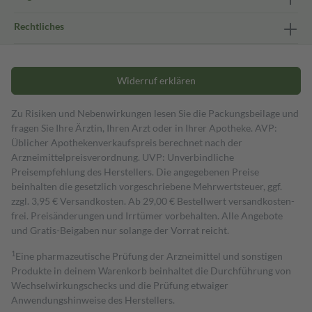
Rechtliches
Widerruf erklären
Zu Risiken und Nebenwirkungen lesen Sie die Packungsbeilage und
fragen Sie Ihre Ärztin, Ihren Arzt oder in Ihrer Apotheke. AVP:
Üblicher Apothekenverkaufspreis berechnet nach der
Arzneimittelpreisverordnung. UVP: Unverbindliche
Preisempfehlung des Herstellers. Die angegebenen Preise
beinhalten die gesetzlich vorgeschriebene Mehrwertsteuer, ggf.
zzgl. 3,95 € Versandkosten. Ab 29,00 € Bestell­wert versand­kosten­
frei. Preisänderungen und Irrtümer vorbehalten. Alle Angebote
und Gratis-Beigaben nur solange der Vorrat reicht.
1
Eine pharmazeutische Prüfung der Arzneimittel und sonstigen
Produkte in deinem Warenkorb beinhaltet die Durchführung von
Wechselwirkungschecks und die Prüfung etwaiger
Anwendungshinweise des Herstellers.