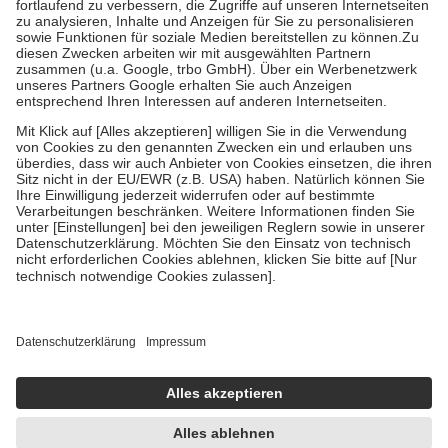
Diese Regeln gelten grundsätzlich auch für Online-Apotheken.
Bei Heilmitteln und häuslicher Krankenpflege beträgt die
Zuzahlung zehn Prozent der Kosten sowie zehn Euro je
Verordnung.
Um das Engagement der Versicherten für ihre eigene Gesundheit zu
stärken und die besondere Stellung der Familie zu unterstützen,
fallen
keine Zuzahlungen
an bei:
• Kindern und Jugendlichen bis zum vollendeten 18. Lebensjahr
mit Ausnahme der Fahrkosten
• Untersuchungen zur Vorsorge und Früherkennung, die von der
GKV getragen werden
• empfohlenen Schutzimpfungen
• Harn- und Blutteststreifen
Wir nutzen Trusted Shops als unabhängigen Dienstleister für die
Einholung von Bewertungen. Trusted Shops hat Maßnahmen
getroffen, um sicherzustellen, dass es sich um echte Bewertungen
handelt. Mehr Informationen findest du hier:
https://help.etrusted.com/hc/de/articles/4419944605341
Einige Bilder und Inhalte wurden unter Zuhilfenahme künstlicher
Intelligenz erstellt.