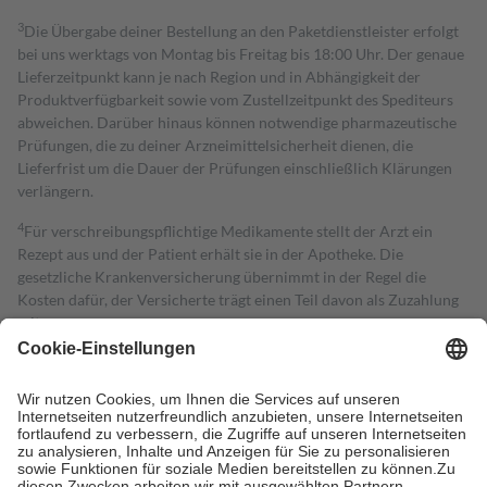
3
Die Übergabe deiner Bestellung an den Paketdienstleister erfolgt
bei uns werktags von Montag bis Freitag bis 18:00 Uhr. Der genaue
Lieferzeitpunkt kann je nach Region und in Abhängigkeit der
Produktverfügbarkeit sowie vom Zustellzeitpunkt des Spediteurs
abweichen. Darüber hinaus können notwendige pharmazeutische
Prüfungen, die zu deiner Arzneimittelsicherheit dienen, die
Lieferfrist um die Dauer der Prüfungen einschließlich Klärungen
verlängern.
4
Für verschreibungspflichtige Medikamente stellt der Arzt ein
Rezept aus und der Patient erhält sie in der Apotheke. Die
gesetzliche Krankenversicherung übernimmt in der Regel die
Kosten dafür, der Versicherte trägt einen Teil davon als Zuzahlung
mit.
Grundsätzlich leisten Mitglieder Zuzahlungen in Höhe von zehn
Prozent des Abgabepreises,
mindestens
jedoch
fünf Euro
und
höchstens zehn Euro.
Es sind jedoch nie mehr als die tatsächlichen
Kosten der Leistung zu entrichten.
Diese Regeln gelten grundsätzlich auch für Online-Apotheken.
Bei Heilmitteln und häuslicher Krankenpflege beträgt die
Zuzahlung zehn Prozent der Kosten sowie zehn Euro je