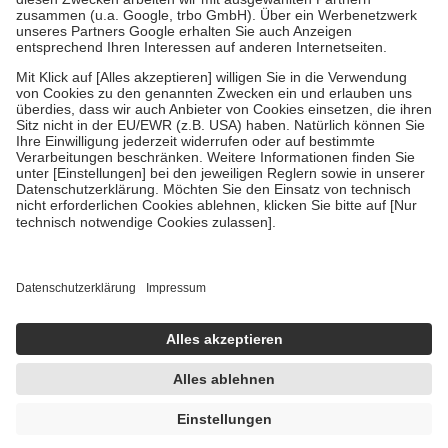
Verordnung.
Um das Engagement der Versicherten für ihre eigene Gesundheit zu
stärken und die besondere Stellung der Familie zu unterstützen,
fallen
keine Zuzahlungen
an bei:
• Kindern und Jugendlichen bis zum vollendeten 18. Lebensjahr
mit Ausnahme der Fahrkosten
• Untersuchungen zur Vorsorge und Früherkennung, die von der
GKV getragen werden
• empfohlenen Schutzimpfungen
• Harn- und Blutteststreifen
Wir nutzen Trusted Shops als unabhängigen Dienstleister für die
Einholung von Bewertungen. Trusted Shops hat Maßnahmen
getroffen, um sicherzustellen, dass es sich um echte Bewertungen
handelt. Mehr Informationen findest du hier:
https://help.etrusted.com/hc/de/articles/4419944605341
Einige Bilder und Inhalte wurden unter Zuhilfenahme künstlicher
Intelligenz erstellt.
UVP:
26,50 €