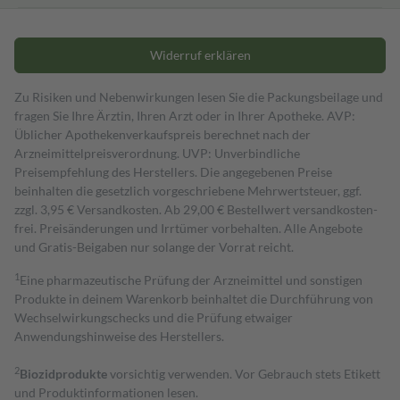
Widerruf erklären
Zu Risiken und Nebenwirkungen lesen Sie die Packungsbeilage und
fragen Sie Ihre Ärztin, Ihren Arzt oder in Ihrer Apotheke. AVP:
Üblicher Apothekenverkaufspreis berechnet nach der
Arzneimittelpreisverordnung. UVP: Unverbindliche
Preisempfehlung des Herstellers. Die angegebenen Preise
beinhalten die gesetzlich vorgeschriebene Mehrwertsteuer, ggf.
zzgl. 3,95 € Versandkosten. Ab 29,00 € Bestell­wert versand­kosten­
frei. Preisänderungen und Irrtümer vorbehalten. Alle Angebote
und Gratis-Beigaben nur solange der Vorrat reicht.
1
Eine pharmazeutische Prüfung der Arzneimittel und sonstigen
Produkte in deinem Warenkorb beinhaltet die Durchführung von
Wechselwirkungschecks und die Prüfung etwaiger
Anwendungshinweise des Herstellers.
2
Biozidprodukte
vorsichtig verwenden. Vor Gebrauch stets Etikett
und Produktinformationen lesen.