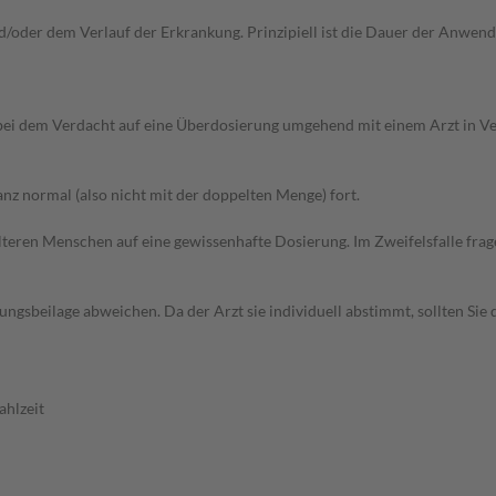
der dem Verlauf der Erkrankung. Prinzipiell ist die Dauer der Anwendun
 bei dem Verdacht auf eine Überdosierung umgehend mit einem Arzt in V
z normal (also nicht mit der doppelten Menge) fort.
d älteren Menschen auf eine gewissenhafte Dosierung. Im Zweifelsfalle f
gsbeilage abweichen. Da der Arzt sie individuell abstimmt, sollten Si
ahlzeit