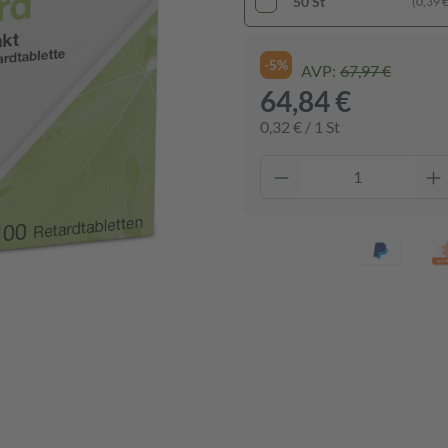
50 St
(0,39 € 
-5%
AVP:
67,97 €
64,84 €
0,32 € / 1 St