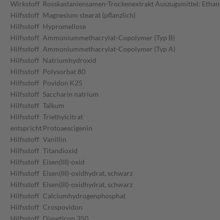
Wirkstoff
Rosskastaniensamen-Trockenextrakt Auszugsmittel: Ethan
Hilfsstoff
Magnesium stearat (pflanzlich)
Hilfsstoff
Hypromellose
Hilfsstoff
Ammoniummethacrylat-Copolymer (Typ B)
Hilfsstoff
Ammoniummethacrylat-Copolymer (Typ A)
Hilfsstoff
Natriumhydroxid
Hilfsstoff
Polysorbat 80
Hilfsstoff
Povidon K25
Hilfsstoff
Saccharin natrium
Hilfsstoff
Talkum
Hilfsstoff
Triethylcitrat
entspricht
Protoaescigenin
Hilfsstoff
Vanillin
Hilfsstoff
Titandioxid
Hilfsstoff
Eisen(III)-oxid
Hilfsstoff
Eisen(III)-oxidhydrat, schwarz
Hilfsstoff
Eisen(III)-oxidhydrat, schwarz
Hilfsstoff
Calciumhydrogenphosphat
Hilfsstoff
Crospovidon
Hilfsstoff
Dimeticon 350