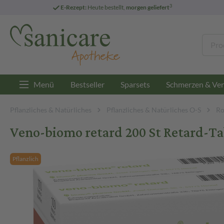
3
E-Rezept:
Heute bestellt,
morgen geliefert
Menü
Bestseller
Sparsets
Schmerzen & Ver
Pflanzliches & Natürliches
Pflanzliches & Natürliches O-S
Ro
Veno-biomo retard 200 St Retard-Ta
Pflanzlich