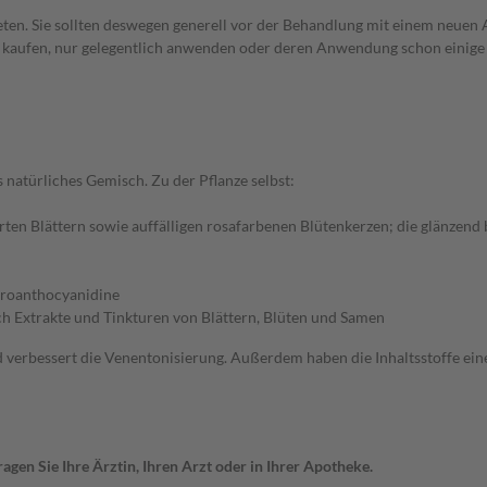
en. Sie sollten deswegen generell vor der Behandlung mit einem neuen A
st kaufen, nur gelegentlich anwenden oder deren Anwendung schon einige 
 natürliches Gemisch. Zu der Pflanze selbst:
en Blättern sowie auffälligen rosafarbenen Blütenkerzen; die glänzend 
 Proanthocyanidine
h Extrakte und Tinkturen von Blättern, Blüten und Samen
erbessert die Venentonisierung. Außerdem haben die Inhaltsstoffe e
gen Sie Ihre Ärztin, Ihren Arzt oder in Ihrer Apotheke.