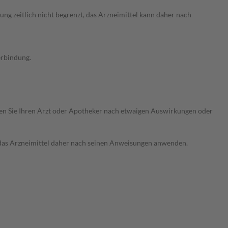
g zeitlich nicht begrenzt, das Arzneimittel kann daher nach
erbindung.
ragen Sie Ihren Arzt oder Apotheker nach etwaigen Auswirkungen oder
e das Arzneimittel daher nach seinen Anweisungen anwenden.