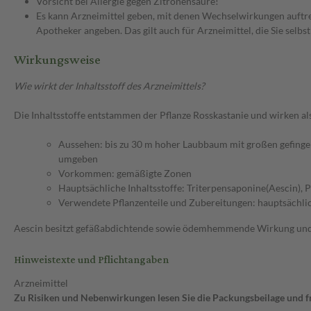
Vorsicht bei Allergie gegen Zitronensäure!
Es kann Arzneimittel geben, mit denen Wechselwirkungen auftret
Apotheker angeben. Das gilt auch für Arzneimittel, die Sie selb
Wirkungsweise
Wie wirkt der Inhaltsstoff des Arzneimittels?
Die Inhaltsstoffe entstammen der Pflanze Rosskastanie und wirken als
Aussehen: bis zu 30 m hoher Laubbaum mit großen gefingert
umgeben
Vorkommen: gemäßigte Zonen
Hauptsächliche Inhaltsstoffe: Triterpensaponine(Aescin),
Verwendete Pflanzenteile und Zubereitungen: hauptsächlic
Aescin besitzt gefäßabdichtende sowie ödemhemmende Wirkung und v
Hinweistexte und Pflichtangaben
Arzneimittel
Zu Risiken und Nebenwirkungen lesen Sie die Packungsbeilage und fra