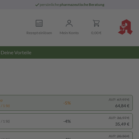
persönliche
pharmazeutische Beratung
Rezept einlösen
Mein Konto
0,00 €
Deine Vorteile
AVP:
67,97 €
pp
-5%
64,84 €
/ 1 St)
AVP:
36,97 €
-4%
/ 1 St)
35,49 €
AVP:
20,50 €