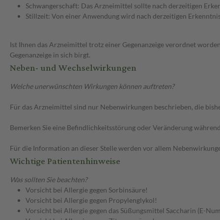
Schwangerschaft: Das Arzneimittel sollte nach derzeitigen Erk
Stillzeit: Von einer Anwendung wird nach derzeitigen Erkenntniss
Ist Ihnen das Arzneimittel trotz einer Gegenanzeige verordnet worden
Gegenanzeige in sich birgt.
Neben- und Wechselwirkungen
Welche unerwünschten Wirkungen können auftreten?
Für das Arzneimittel sind nur Nebenwirkungen beschrieben, die bishe
Bemerken Sie eine Befindlichkeitsstörung oder Veränderung während 
Für die Information an dieser Stelle werden vor allem Nebenwirkunge
Wichtige Patientenhinweise
Was sollten Sie beachten?
Vorsicht bei Allergie gegen Sorbinsäure!
Vorsicht bei Allergie gegen Propylenglykol!
Vorsicht bei Allergie gegen das Süßungsmittel Saccharin (E-Nu