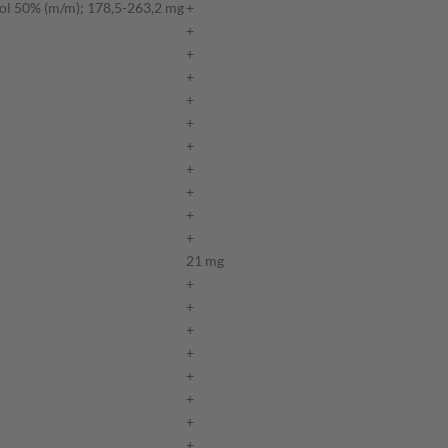
ol 50% (m/m); 178,5-263,2 mg
+
+
+
+
+
+
+
+
+
+
+
21 mg
+
+
+
+
+
+
+
+