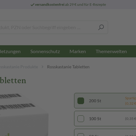
versandkostenfrei
ab 29 € und für E-Rezepte
letzungen
Sonnenschutz
Marken
Themenwelten
sskastanie Produkte
Rosskastanie Tabletten
bletten
Sparti
200 St
(0,32 € 
100 St
(0,35 € 