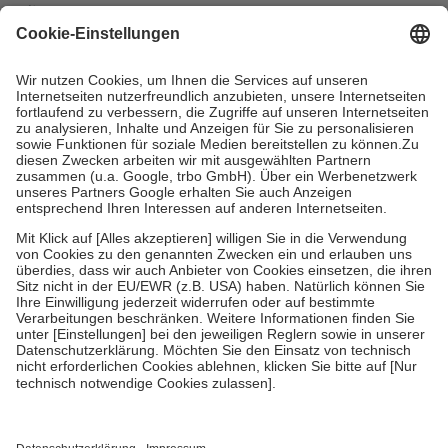
mit.
Grundsätzlich leisten Mitglieder Zuzahlungen in Höhe von zehn
Prozent des Abgabepreises,
mindestens
jedoch
fünf Euro
und
höchstens zehn Euro.
Es sind jedoch nie mehr als die tatsächlichen
Kosten der Leistung zu entrichten.
Diese Regeln gelten grundsätzlich auch für Online-Apotheken.
Bei Heilmitteln und häuslicher Krankenpflege beträgt die
Zuzahlung zehn Prozent der Kosten sowie zehn Euro je
Verordnung.
Um das Engagement der Versicherten für ihre eigene Gesundheit zu
stärken und die besondere Stellung der Familie zu unterstützen,
fallen
keine Zuzahlungen
an bei:
• Kindern und Jugendlichen bis zum vollendeten 18. Lebensjahr
mit Ausnahme der Fahrkosten
• Untersuchungen zur Vorsorge und Früherkennung, die von der
GKV getragen werden
• empfohlenen Schutzimpfungen
• Harn- und Blutteststreifen
Wir nutzen Trusted Shops als unabhängigen Dienstleister für die
Einholung von Bewertungen. Trusted Shops hat Maßnahmen
getroffen, um sicherzustellen, dass es sich um echte Bewertungen