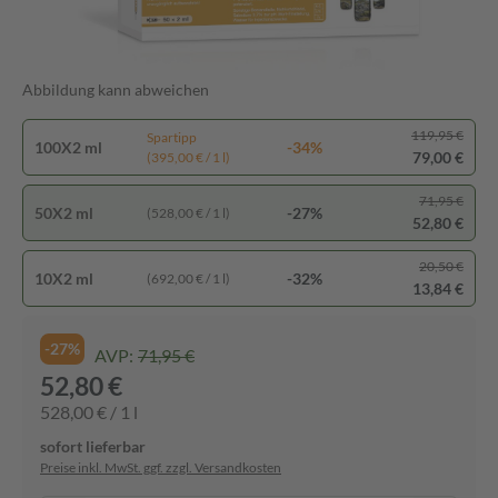
Abbildung kann abweichen
119,95 €
Spartipp
100X2 ml
-34%
79,00 €
(395,00 € / 1 l)
71,95 €
50X2 ml
-27%
(528,00 € / 1 l)
52,80 €
20,50 €
10X2 ml
-32%
(692,00 € / 1 l)
13,84 €
-27%
AVP:
71,95 €
52,80 €
528,00 € / 1 l
sofort lieferbar
Preise inkl. MwSt. ggf. zzgl. Versandkosten