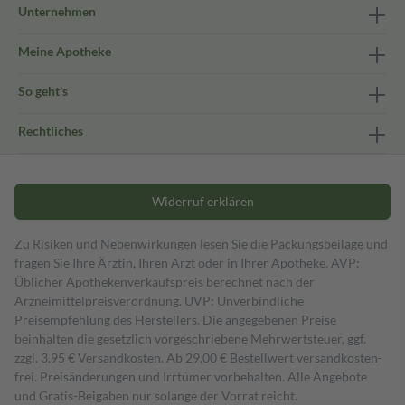
Unternehmen
Meine Apotheke
So geht's
Rechtliches
Widerruf erklären
Zu Risiken und Nebenwirkungen lesen Sie die Packungsbeilage und
fragen Sie Ihre Ärztin, Ihren Arzt oder in Ihrer Apotheke. AVP:
Üblicher Apothekenverkaufspreis berechnet nach der
Arzneimittelpreisverordnung. UVP: Unverbindliche
Preisempfehlung des Herstellers. Die angegebenen Preise
beinhalten die gesetzlich vorgeschriebene Mehrwertsteuer, ggf.
zzgl. 3,95 € Versandkosten. Ab 29,00 € Bestell­wert versand­kosten­
frei. Preisänderungen und Irrtümer vorbehalten. Alle Angebote
und Gratis-Beigaben nur solange der Vorrat reicht.