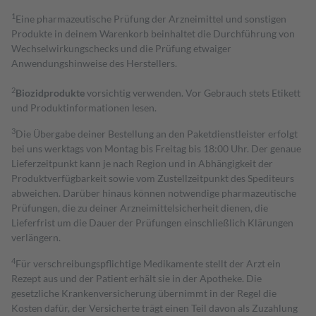
1
Eine pharmazeutische Prüfung der Arzneimittel und sonstigen
Produkte in deinem Warenkorb beinhaltet die Durchführung von
Wechselwirkungschecks und die Prüfung etwaiger
Anwendungshinweise des Herstellers.
2
Biozidprodukte
vorsichtig verwenden. Vor Gebrauch stets Etikett
und Produktinformationen lesen.
3
Die Übergabe deiner Bestellung an den Paketdienstleister erfolgt
bei uns werktags von Montag bis Freitag bis 18:00 Uhr. Der genaue
Lieferzeitpunkt kann je nach Region und in Abhängigkeit der
Produktverfügbarkeit sowie vom Zustellzeitpunkt des Spediteurs
abweichen. Darüber hinaus können notwendige pharmazeutische
Prüfungen, die zu deiner Arzneimittelsicherheit dienen, die
Lieferfrist um die Dauer der Prüfungen einschließlich Klärungen
verlängern.
4
Für verschreibungspflichtige Medikamente stellt der Arzt ein
Rezept aus und der Patient erhält sie in der Apotheke. Die
gesetzliche Krankenversicherung übernimmt in der Regel die
Kosten dafür, der Versicherte trägt einen Teil davon als Zuzahlung