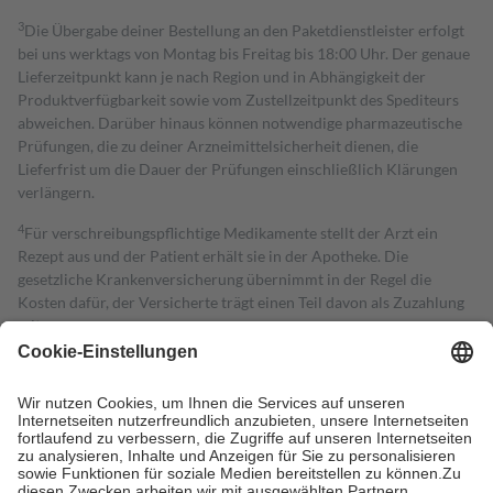
3
Die Übergabe deiner Bestellung an den Paketdienstleister erfolgt
bei uns werktags von Montag bis Freitag bis 18:00 Uhr. Der genaue
Lieferzeitpunkt kann je nach Region und in Abhängigkeit der
Produktverfügbarkeit sowie vom Zustellzeitpunkt des Spediteurs
abweichen. Darüber hinaus können notwendige pharmazeutische
Prüfungen, die zu deiner Arzneimittelsicherheit dienen, die
Lieferfrist um die Dauer der Prüfungen einschließlich Klärungen
verlängern.
4
Für verschreibungspflichtige Medikamente stellt der Arzt ein
Rezept aus und der Patient erhält sie in der Apotheke. Die
gesetzliche Krankenversicherung übernimmt in der Regel die
Kosten dafür, der Versicherte trägt einen Teil davon als Zuzahlung
mit.
Grundsätzlich leisten Mitglieder Zuzahlungen in Höhe von zehn
Prozent des Abgabepreises,
mindestens
jedoch
fünf Euro
und
höchstens zehn Euro.
Es sind jedoch nie mehr als die tatsächlichen
Kosten der Leistung zu entrichten.
Diese Regeln gelten grundsätzlich auch für Online-Apotheken.
Bei Heilmitteln und häuslicher Krankenpflege beträgt die
Zuzahlung zehn Prozent der Kosten sowie zehn Euro je