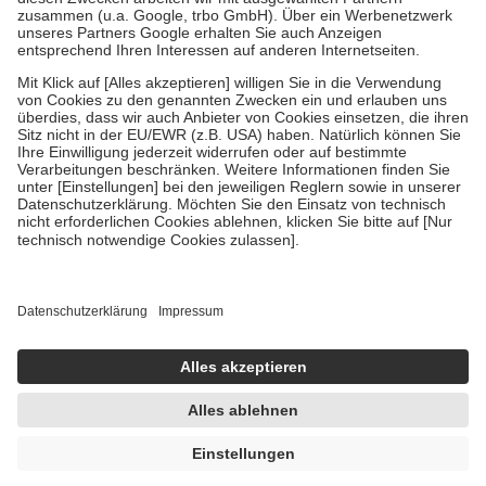
Verordnung.
Um das Engagement der Versicherten für ihre eigene Gesundheit zu
stärken und die besondere Stellung der Familie zu unterstützen,
fallen
keine Zuzahlungen
an bei:
• Kindern und Jugendlichen bis zum vollendeten 18. Lebensjahr
mit Ausnahme der Fahrkosten
• Untersuchungen zur Vorsorge und Früherkennung, die von der
GKV getragen werden
• empfohlenen Schutzimpfungen
• Harn- und Blutteststreifen
Wir nutzen Trusted Shops als unabhängigen Dienstleister für die
Einholung von Bewertungen. Trusted Shops hat Maßnahmen
getroffen, um sicherzustellen, dass es sich um echte Bewertungen
handelt. Mehr Informationen findest du hier:
https://help.etrusted.com/hc/de/articles/4419944605341
Einige Bilder und Inhalte wurden unter Zuhilfenahme künstlicher
Intelligenz erstellt.
UVP:
13,90 €