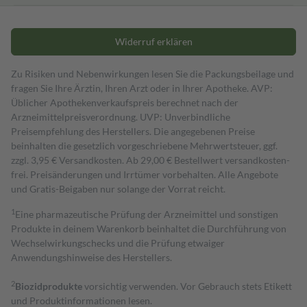
Widerruf erklären
Zu Risiken und Nebenwirkungen lesen Sie die Packungsbeilage und
fragen Sie Ihre Ärztin, Ihren Arzt oder in Ihrer Apotheke. AVP:
Üblicher Apothekenverkaufspreis berechnet nach der
Arzneimittelpreisverordnung. UVP: Unverbindliche
Preisempfehlung des Herstellers. Die angegebenen Preise
beinhalten die gesetzlich vorgeschriebene Mehrwertsteuer, ggf.
zzgl. 3,95 € Versandkosten. Ab 29,00 € Bestell­wert versand­kosten­
frei. Preisänderungen und Irrtümer vorbehalten. Alle Angebote
und Gratis-Beigaben nur solange der Vorrat reicht.
1
Eine pharmazeutische Prüfung der Arzneimittel und sonstigen
Produkte in deinem Warenkorb beinhaltet die Durchführung von
Wechselwirkungschecks und die Prüfung etwaiger
Anwendungshinweise des Herstellers.
2
Biozidprodukte
vorsichtig verwenden. Vor Gebrauch stets Etikett
und Produktinformationen lesen.