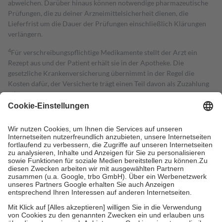
abweichen. Darüber hinaus können notwendige pharmazeutische
Prüfungen, die zu deiner Arzneimittelsicherheit dienen, die
Lieferfrist um die Dauer der Prüfungen einschließlich Klärungen
verlängern.
4
Für verschreibungspflichtige Medikamente stellt der Arzt ein
Rezept aus und der Patient erhält sie in der Apotheke. Die
gesetzliche Krankenversicherung übernimmt in der Regel die
Kosten dafür, der Versicherte trägt einen Teil davon als Zuzahlung
mit.
Grundsätzlich leisten Mitglieder Zuzahlungen in Höhe von zehn
Prozent des Abgabepreises,
mindestens
jedoch
fünf Euro
und
höchstens zehn Euro.
Es sind jedoch nie mehr als die tatsächlichen
Kosten der Leistung zu entrichten.
Diese Regeln gelten grundsätzlich auch für Online-Apotheken.
Bei Heilmitteln und häuslicher Krankenpflege beträgt die
Zuzahlung zehn Prozent der Kosten sowie zehn Euro je
Verordnung.
Um das Engagement der Versicherten für ihre eigene Gesundheit zu
stärken und die besondere Stellung der Familie zu unterstützen,
fallen
keine Zuzahlungen
an bei:
• Kindern und Jugendlichen bis zum vollendeten 18. Lebensjahr