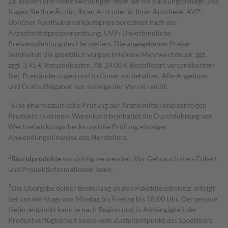
Zu Risiken und Nebenwirkungen lesen Sie die Packungsbeilage und
fragen Sie Ihre Ärztin, Ihren Arzt oder in Ihrer Apotheke. AVP:
Üblicher Apothekenverkaufspreis berechnet nach der
Arzneimittelpreisverordnung. UVP: Unverbindliche
Preisempfehlung des Herstellers. Die angegebenen Preise
beinhalten die gesetzlich vorgeschriebene Mehrwertsteuer, ggf.
zzgl. 3,95 € Versandkosten. Ab 29,00 € Bestell­wert versand­kosten­
frei. Preisänderungen und Irrtümer vorbehalten. Alle Angebote
und Gratis-Beigaben nur solange der Vorrat reicht.
1
Eine pharmazeutische Prüfung der Arzneimittel und sonstigen
Produkte in deinem Warenkorb beinhaltet die Durchführung von
Wechselwirkungschecks und die Prüfung etwaiger
Anwendungshinweise des Herstellers.
2
Biozidprodukte
vorsichtig verwenden. Vor Gebrauch stets Etikett
und Produktinformationen lesen.
3
Die Übergabe deiner Bestellung an den Paketdienstleister erfolgt
bei uns werktags von Montag bis Freitag bis 18:00 Uhr. Der genaue
Lieferzeitpunkt kann je nach Region und in Abhängigkeit der
Produktverfügbarkeit sowie vom Zustellzeitpunkt des Spediteurs