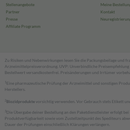
Stellenangebote
Meine Bestellun
Partner
Kontakt
Presse
Neuregistrierun
Affiliate Programm
Zu Risiken und Nebenwirkungen lesen Sie die Packungsbeilage und fra
Arzneimittelpreisverordnung. UVP: Unverbindliche Preisempfehlung de
Bestell­wert versand­kosten­frei. Preisänderungen und Irrtümer vorbeh
1
Eine pharmazeutische Prüfung der Arzneimittel und sonstigen Pro
Herstellers.
2
Biozidprodukte
vorsichtig verwenden. Vor Gebrauch stets Etikett u
3
Die Übergabe deiner Bestellung an den Paketdienstleister erfolgt bei
Produktverfügbarkeit sowie vom Zustellzeitpunkt des Spediteurs abwe
Dauer der Prüfungen einschließlich Klärungen verlängern.