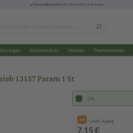
versandkostenfrei
ab 29 € und für E-Rezepte
letzungen
Sonnenschutz
Marken
Themenwelten
eb 13157 Param 1 St
1 St
-6%
UVP:
7,59 €
7,15 €