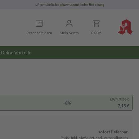
persönliche
pharmazeutische Beratung
Rezept einlösen
Mein Konto
0,00 €
Deine Vorteile
UVP:
7,59 €
-6%
7,15 €
sofort lieferbar
Preise inkl. MwSt. ggf. zzgl. Versandkosten