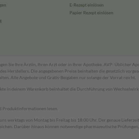
gen
E-Rezept einlösen
Papier Rezept einlösen
g
gen Sie Ihre Ärztin, Ihren Arzt oder in Ihrer Apotheke. AVP: Üblicher A
s Herstellers. Die angegebenen Preise beinhalten die gesetzlich vorgesc
alten. Alle Angebote und Gratis-Beigaben nur solange der Vorrat reicht.
dukte in deinem Warenkorb beinhaltet die Durchführung von Wechselwir
nd Produktinformationen lesen.
 uns werktags von Montag bis Freitag bis 18:00 Uhr. Der genaue Lieferze
ichen. Darüber hinaus können notwendige pharmazeutische Prüfungen, die