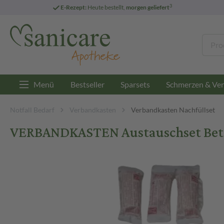
3
E-Rezept:
Heute bestellt,
morgen geliefert
Menü
Bestseller
Sparsets
Schmerzen & Ver
Notfall Bedarf
Verbandkasten
Verbandkasten Nachfüllset
VERBANDKASTEN Austauschset Betri