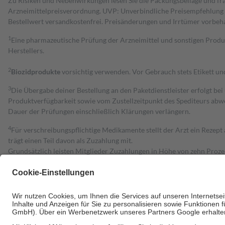
Zu Risiken und Nebenwirkungen lesen Sie die Packungsbeilage und fra
Arzneimittelpreisverordnung. UVP: Unverbindliche Preisempfehlung de
Bestell­wert versand­kosten­frei. Preisänderungen und Irrtümer vorbeh
1
Eine pharmazeutische Prüfung der Arzneimittel und sonstigen Pro
Herstellers.
2
Biozidprodukte
vorsichtig verwenden. Vor Gebrauch stets Etikett u
3
Die Übergabe deiner Bestellung an den Paketdienstleister erfolgt bei
Produktverfügbarkeit sowie vom Zustellzeitpunkt des Spediteurs abwe
Dauer der Prüfungen einschließlich Klärungen verlängern.
4
Für verschreibungspflichtige Medikamente stellt der Arzt ein Rezept 
trägt einen Teil davon als Zuzahlung mit.
Grundsätzlich leisten Mitglieder Zuzahlungen in Höhe von zehn Proz
zu entrichten.
Diese Regeln gelten grundsätzlich auch für Online-Apotheken.
Bei Heilmitteln und häuslicher Krankenpflege beträgt die Zuzahlung 
Um das Engagement der Versicherten für ihre eigene Gesundheit zu stä
• Kindern und Jugendlichen bis zum vollendeten 18. Lebensjahr mit
• Untersuchungen zur Vorsorge und Früherkennung, die von der GKV
• empfohlenen Schutzimpfungen