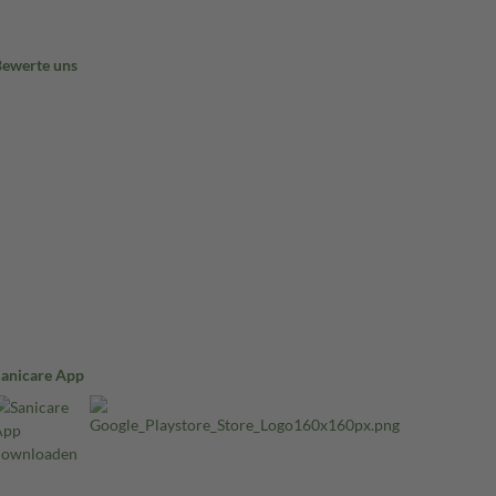
Bewerte uns
Sanicare App