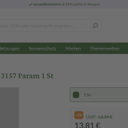
versandkostenfrei
ab 29 € und für E-Rezepte
letzungen
Sonnenschutz
Marken
Themenwelten
3157 Param 1 St
1 St
-4%
UVP:
14,39 €
13,81 €