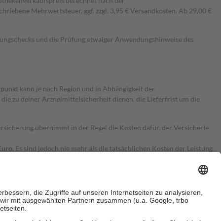
pothekenverkaufspreis berechnet nach der
hriebene Mehrwertsteuer, ggf. zzgl. 3,95 € Versandkosten. Ab 29,00 €
kungschecks und die Prüfung etwaiger Anwendungshinweise des
itpunkt kann je nach Region und in Abhängigkeit der
 zu deiner Arzneimittelsicherheit dienen, die Lieferfrist um die
ersicherung übernimmt in der Regel die Kosten dafür, der Versicherte
Euro.
Es sind jedoch nie mehr als die tatsächlichen Kosten der Leistung
e Zuzahlungen
an bei: