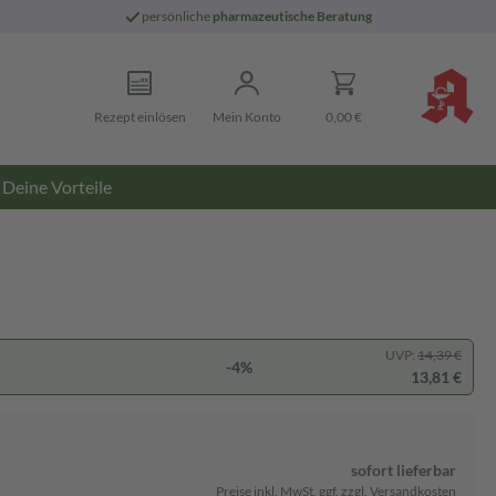
persönliche
pharmazeutische Beratung
Rezept einlösen
Mein Konto
0,00 €
Deine Vorteile
UVP:
14,39 €
-4%
13,81 €
sofort lieferbar
Preise inkl. MwSt. ggf. zzgl. Versandkosten