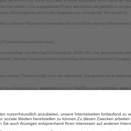
gen Sie Ihre Ärztin, Ihren Arzt oder in Ihrer Apotheke. AVP: Üblicher A
s Herstellers. Die angegebenen Preise beinhalten die gesetzlich vorgesc
alten. Alle Angebote und Gratis-Beigaben nur solange der Vorrat reicht.
dukte in deinem Warenkorb beinhaltet die Durchführung von Wechselwir
nd Produktinformationen lesen.
 uns werktags von Montag bis Freitag bis 18:00 Uhr. Der genaue Lieferze
ichen. Darüber hinaus können notwendige pharmazeutische Prüfungen, die
aus und der Patient erhält sie in der Apotheke. Die gesetzliche Krankenv
ent des Abgabepreises,
mindestens
jedoch
fünf Euro
und
höchstens zehn 
zehn Prozent der Kosten sowie zehn Euro je Verordnung.
rken und die besondere Stellung der Familie zu unterstützen, fallen
kein
 Ausnahme der Fahrkosten
 getragen werden