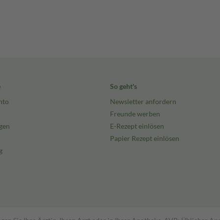
e
So geht's
nto
Newsletter anfordern
Freunde werben
gen
E-Rezept einlösen
Papier Rezept einlösen
g