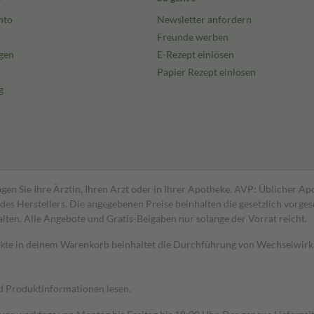
nto
Newsletter anfordern
Freunde werben
gen
E-Rezept einlösen
Papier Rezept einlösen
g
gen Sie Ihre Ärztin, Ihren Arzt oder in Ihrer Apotheke. AVP: Üblicher A
s Herstellers. Die angegebenen Preise beinhalten die gesetzlich vorgesc
alten. Alle Angebote und Gratis-Beigaben nur solange der Vorrat reicht.
dukte in deinem Warenkorb beinhaltet die Durchführung von Wechselwir
nd Produktinformationen lesen.