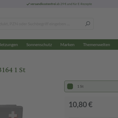
versandkostenfrei
ab 29 € und für E-Rezepte
letzungen
Sonnenschutz
Marken
Themenwelten
164 1 St
1 St
10,80 €