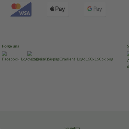
Folge uns
e
So geht's