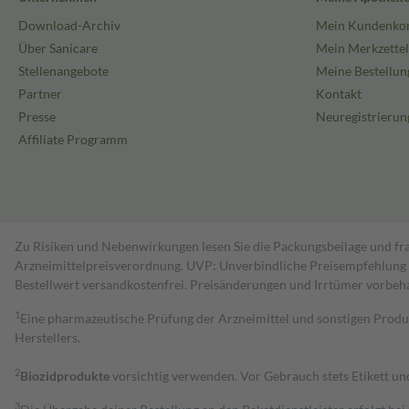
Download-Archiv
Mein Kundenko
Über Sanicare
Mein Merkzettel
Stellenangebote
Meine Bestellun
Partner
Kontakt
Presse
Neuregistrierun
Affiliate Programm
Zu Risiken und Nebenwirkungen lesen Sie die Packungsbeilage und fra
Arzneimittelpreisverordnung. UVP: Unverbindliche Preisempfehlung de
Bestell­wert versand­kosten­frei. Preisänderungen und Irrtümer vorbeh
1
Eine pharmazeutische Prüfung der Arzneimittel und sonstigen Pro
Herstellers.
2
Biozidprodukte
vorsichtig verwenden. Vor Gebrauch stets Etikett u
3