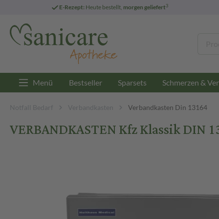
3
E-Rezept:
Heute bestellt,
morgen geliefert
Menü
Bestseller
Sparsets
Schmerzen & Ver
Notfall Bedarf
Verbandkasten
Verbandkasten Din 13164
VERBANDKASTEN Kfz Klassik DIN 13