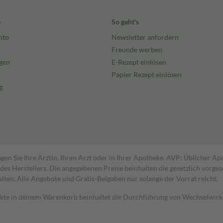
e
So geht's
nto
Newsletter anfordern
Freunde werben
gen
E-Rezept einlösen
Papier Rezept einlösen
g
gen Sie Ihre Ärztin, Ihren Arzt oder in Ihrer Apotheke. AVP: Üblicher A
s Herstellers. Die angegebenen Preise beinhalten die gesetzlich vorgesc
alten. Alle Angebote und Gratis-Beigaben nur solange der Vorrat reicht.
dukte in deinem Warenkorb beinhaltet die Durchführung von Wechselwir