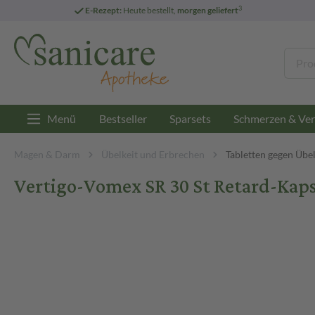
3
E-Rezept:
Heute bestellt,
morgen geliefert
Menü
Bestseller
Sparsets
Schmerzen & Ver
Magen & Darm
Übelkeit und Erbrechen
Tabletten gegen Übel
Vertigo-Vomex SR 30 St Retard-Kap