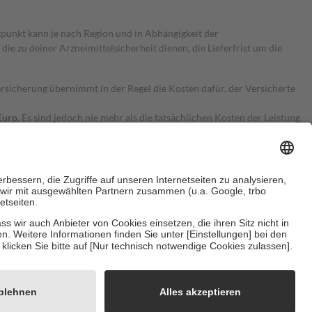
itpunkt kann je nach Region und in Abhängigkeit der
 zu deiner Arzneimittelsicherheit dienen, die Lieferfrist um die
ersicherung übernimmt in der Regel die Kosten dafür, der Versicherte
Euro.
Es sind jedoch nie mehr als die tatsächlichen Kosten der Leistung
e Zuzahlungen
an bei:
herzustellen, dass es sich um echte Bewertungen handelt. Mehr