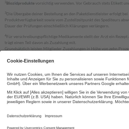
2
Biozidprodukte
vorsichtig verwenden. Vor Gebrauch stets Etikett u
3
Die Übergabe deiner Bestellung an den Paketdienstleister erfolgt bei
Produktverfügbarkeit sowie vom Zustellzeitpunkt des Spediteurs abwe
Dauer der Prüfungen einschließlich Klärungen verlängern.
4
Für verschreibungspflichtige Medikamente stellt der Arzt ein Rezept 
trägt einen Teil davon als Zuzahlung mit.
Grundsätzlich leisten Mitglieder Zuzahlungen in Höhe von zehn Proz
zu entrichten.
Diese Regeln gelten grundsätzlich auch für Online-Apotheken.
Bei Heilmitteln und häuslicher Krankenpflege beträgt die Zuzahlung 
Um das Engagement der Versicherten für ihre eigene Gesundheit zu stä
• Kindern und Jugendlichen bis zum vollendeten 18. Lebensjahr mit
• Untersuchungen zur Vorsorge und Früherkennung, die von der GKV
• empfohlenen Schutzimpfungen
• Harn- und Blutteststreifen
Wir nutzen Trusted Shops als unabhängigen Dienstleister für die Ein
Informationen findest du hier: https://help.etrusted.com/hc/de/arti
Einige Bilder und Inhalte wurden unter Zuhilfenahme künstlicher Intell