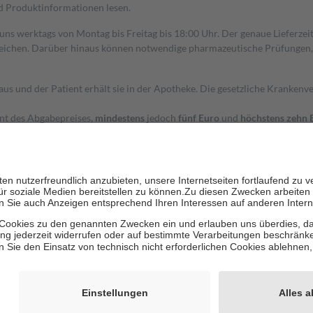
nd Produktinformationen lesen.
 uns werktags von Montag bis Freitag bis 18:00 Uhr. Der genaue Lieferze
ichen. Darüber hinaus können notwendige pharmazeutische Prüfungen, die
aus und der Patient erhält sie in der Apotheke. Die gesetzliche Krankenv
ent des Abgabepreises,
mindestens
jedoch
fünf Euro
und
höchstens zehn 
zehn Prozent der Kosten sowie zehn Euro je Verordnung.
rken und die besondere Stellung der Familie zu unterstützen, fallen
kein
 Ausnahme der Fahrkosten
 getragen werden
holung von Bewertungen. Trusted Shops hat Maßnahmen getroffen, um sic
cles/4419944605341
igenz erstellt.