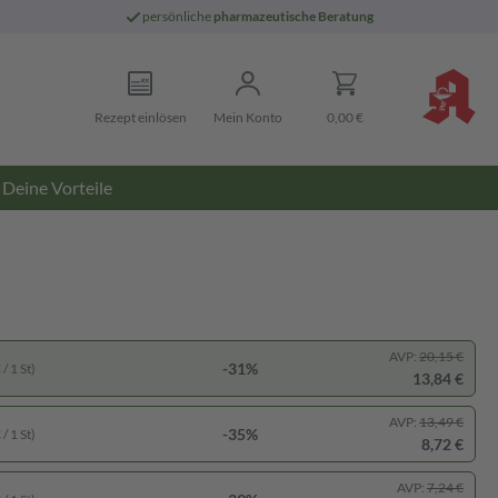
persönliche
pharmazeutische Beratung
Rezept einlösen
Mein Konto
0,00 €
Deine Vorteile
AVP:
20,15 €
-31%
/ 1 St)
13,84 €
AVP:
13,49 €
-35%
/ 1 St)
8,72 €
AVP:
7,24 €