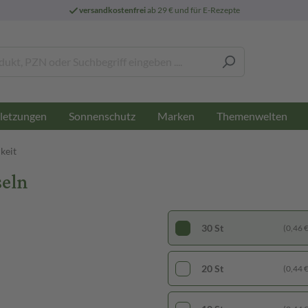
versandkostenfrei
ab 29 € und für E-Rezepte
letzungen
Sonnenschutz
Marken
Themenwelten
keit
seln
30 St
(0,46 € 
20 St
(0,44 € 