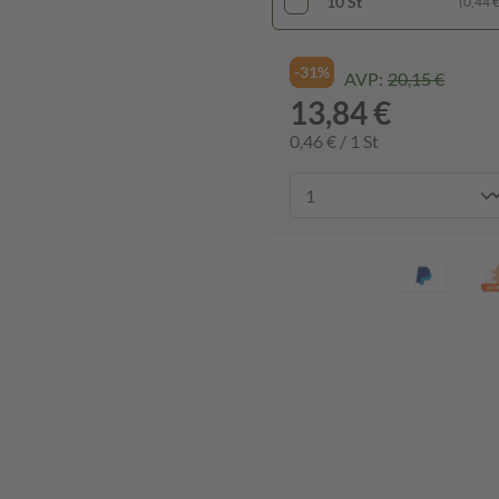
10 St
(0,44 € 
-31%
AVP:
20,15 €
13,84 €
0,46 € / 1 St