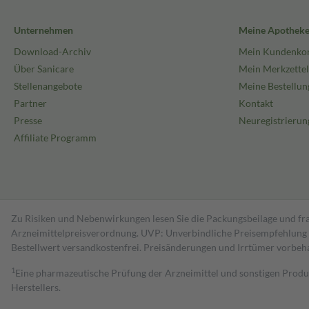
Unternehmen
Meine Apothek
Download-Archiv
Mein Kundenko
Über Sanicare
Mein Merkzettel
Stellenangebote
Meine Bestellun
Partner
Kontakt
Presse
Neuregistrierun
Affiliate Programm
Zu Risiken und Nebenwirkungen lesen Sie die Packungsbeilage und fra
Arzneimittelpreisverordnung. UVP: Unverbindliche Preisempfehlung de
Bestell­wert versand­kosten­frei. Preisänderungen und Irrtümer vorbeh
1
Eine pharmazeutische Prüfung der Arzneimittel und sonstigen Pro
Herstellers.