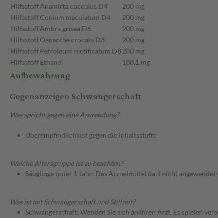
Hilfsstoff
Anamirta cocculus D4
200 mg
Hilfsstoff
Conium maculatum D4
200 mg
Hilfsstoff
Ambra grisea D6
200 mg
Hilfsstoff
Oenanthe crocata D3
200 mg
Hilfsstoff
Petroleum rectificatum D8
200 mg
Hilfsstoff
Ethanol
188,1 mg
Aufbewahrung
Gegenanzeigen Schwangerschaft
Was spricht gegen eine Anwendung?
Überempfindlichkeit gegen die Inhaltsstoffe
Welche Altersgruppe ist zu beachten?
Säuglinge unter 1 Jahr: Das Arzneimittel darf nicht angewendet
Was ist mit Schwangerschaft und Stillzeit?
Schwangerschaft: Wenden Sie sich an Ihren Arzt. Es spielen ve