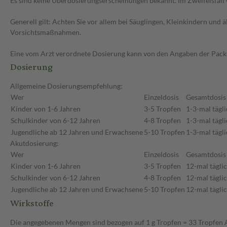
Es sind keine Überdosierungserscheinungen bekannt. Im Zweifelsfall 
Generell gilt: Achten Sie vor allem bei Säuglingen, Kleinkindern un
Vorsichtsmaßnahmen.
Eine vom Arzt verordnete Dosierung kann von den Angaben der Packun
Dosierung
Allgemeine Dosierungsempfehlung:
Wer
Einzeldosis
Gesamtdosis
Kinder von 1-6 Jahren
3-5 Tropfen
1-3-mal tägl
Schulkinder von 6-12 Jahren
4-8 Tropfen
1-3-mal tägl
Jugendliche ab 12 Jahren und Erwachsene
5-10 Tropfen
1-3-mal tägl
Akutdosierung:
Wer
Einzeldosis
Gesamtdosis
Kinder von 1-6 Jahren
3-5 Tropfen
12-mal tägli
Schulkinder von 6-12 Jahren
4-8 Tropfen
12-mal tägli
Jugendliche ab 12 Jahren und Erwachsene
5-10 Tropfen
12-mal tägli
Wirkstoffe
Die angegebenen Mengen sind bezogen auf 1 g Tropfen = 33 Tropfen