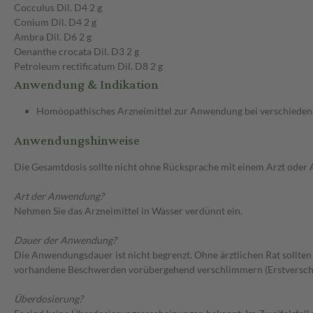
Cocculus Dil. D4 2 g
Conium Dil. D4 2 g
Ambra Dil. D6 2 g
Oenanthe crocata Dil. D3 2 g
Petroleum rectificatum Dil. D8 2 g
Anwendung & Indikation
Homöopathisches Arzneimittel zur Anwendung bei verschiede
Anwendungshinweise
Die Gesamtdosis sollte nicht ohne Rücksprache mit einem Arzt oder
Art der Anwendung?
Nehmen Sie das Arzneimittel in Wasser verdünnt ein.
Dauer der Anwendung?
Die Anwendungsdauer ist nicht begrenzt. Ohne ärztlichen Rat sollte
vorhandene Beschwerden vorübergehend verschlimmern (Erstverschlimm
Überdosierung?