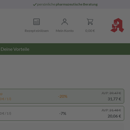
persönliche
pharmazeutische Beratung
Rezept einlösen
Mein Konto
0,00 €
Deine Vorteile
AVP:
39,47 €
pp
-20%
31,77 €
 € / 1 l)
AVP:
21,48 €
-7%
 € / 1 l)
20,06 €