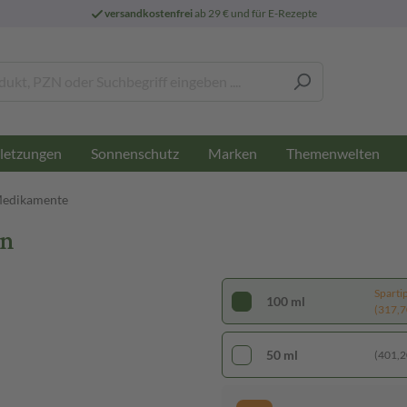
versandkostenfrei
ab 29 € und für E-Rezepte
letzungen
Sonnenschutz
Marken
Themenwelten
Medikamente
en
Sparti
100 ml
(317,70
50 ml
(401,20