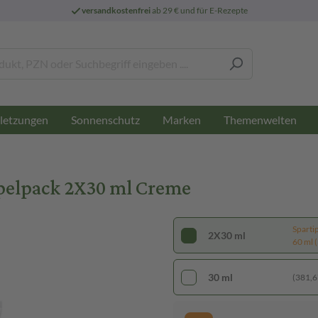
versandkostenfrei
ab 29 € und für E-Rezepte
letzungen
Sonnenschutz
Marken
Themenwelten
pelpack 2X30 ml Creme
Sparti
2X30 ml
60 ml (
30 ml
(381,67