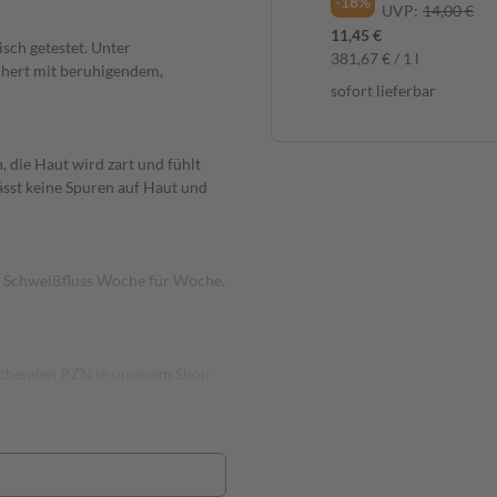
-18%
UVP:
14,00 €
11,45 €
h getestet. Unter
381,67 € / 1 l
chert mit beruhigendem,
sofort lieferbar
n, die Haut wird zart und fühlt
ässt keine Spuren auf Haut und
er Schweißfluss Woche für Woche.
prechenden PZN in unserem Shop