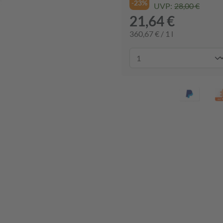
-23%
UVP:
28,00 €
21,64 €
360,67 € / 1 l