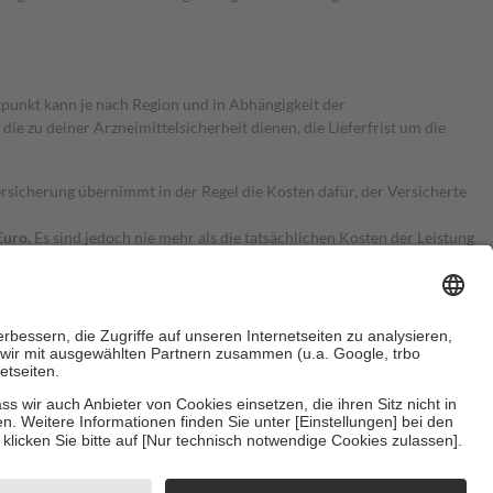
itpunkt kann je nach Region und in Abhängigkeit der
 zu deiner Arzneimittelsicherheit dienen, die Lieferfrist um die
ersicherung übernimmt in der Regel die Kosten dafür, der Versicherte
Euro.
Es sind jedoch nie mehr als die tatsächlichen Kosten der Leistung
e Zuzahlungen
an bei:
herzustellen, dass es sich um echte Bewertungen handelt. Mehr