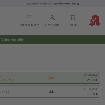
persönliche
pharmazeutische Beratung
Rezept einlösen
Mein Konto
0,00 €
Deine Vorteile
UVP:
28,00 €
pp
-23%
21,64 €
360,67 € / 1 l)
UVP:
14,00 €
-18%
 € / 1 l)
11,45 €