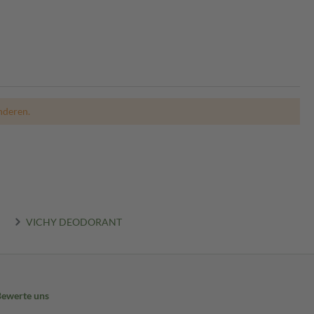
nderen.
VICHY DEODORANT
Bewerte uns