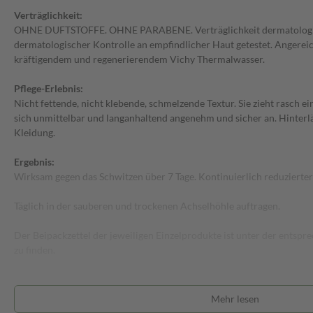
Verträglichkeit:
OHNE DUFTSTOFFE. OHNE PARABENE. Verträglichkeit dermatologisc
dermatologischer Kontrolle an empfindlicher Haut getestet. Angerei
kräftigendem und regenerierendem Vichy Thermalwasser.
Pflege-Erlebnis:
Nicht fettende, nicht klebende, schmelzende Textur. Sie zieht rasch ei
sich unmittelbar und langanhaltend angenehm und sicher an. Hinterl
Kleidung.
Ergebnis:
Wirksam gegen das Schwitzen über 7 Tage. Kontinuierlich reduziert
Täglich in der sauberen und trockenen Achselhöhle auftragen.
Der Beipackzettel der jeweiligen Einzelprodukte ist unter der ents
zu finden.
Mehr lesen