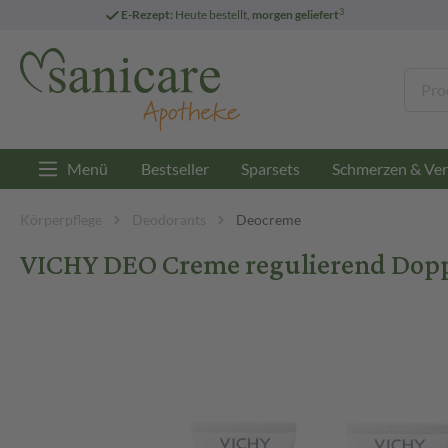
3
E-Rezept:
Heute bestellt,
morgen geliefert
Menü
Bestseller
Sparsets
Schmerzen & Ver
Körperpflege
Deodorants
Deocreme
VICHY DEO Creme regulierend Dop