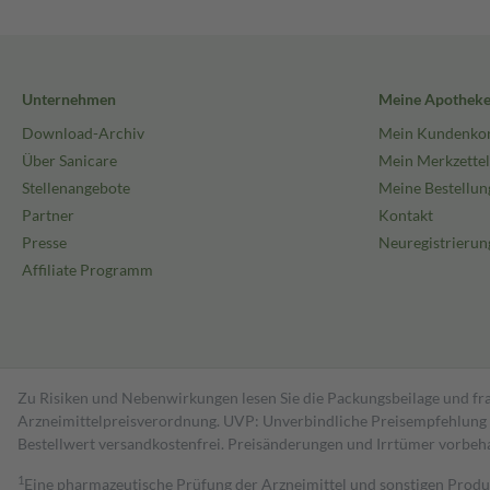
Unternehmen
Meine Apothek
Download-Archiv
Mein Kundenko
Über Sanicare
Mein Merkzettel
Stellenangebote
Meine Bestellun
Partner
Kontakt
Presse
Neuregistrierun
Affiliate Programm
Zu Risiken und Nebenwirkungen lesen Sie die Packungsbeilage und fra
Arzneimittelpreisverordnung. UVP: Unverbindliche Preisempfehlung de
Bestell­wert versand­kosten­frei. Preisänderungen und Irrtümer vorbeh
1
Eine pharmazeutische Prüfung der Arzneimittel und sonstigen Pro