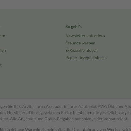
e
So geht's
nto
Newsletter anfordern
Freunde werben
gen
E-Rezept einlösen
Papier Rezept einlösen
g
gen Sie Ihre Ärztin, Ihren Arzt oder in Ihrer Apotheke. AVP: Üblicher A
s Herstellers. Die angegebenen Preise beinhalten die gesetzlich vorgesc
alten. Alle Angebote und Gratis-Beigaben nur solange der Vorrat reicht.
dukte in deinem Warenkorb beinhaltet die Durchführung von Wechselwir