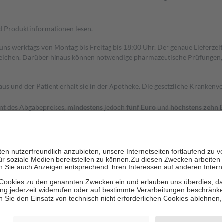
nd Produktinformationen lesen.
 uns werktags von Montag bis Freitag bis 18:00 Uhr. Der genaue Lieferze
ichen. Darüber hinaus können notwendige pharmazeutische Prüfungen, die
aus und der Patient erhält sie in der Apotheke. Die gesetzliche Krankenv
ent des Abgabepreises,
mindestens
jedoch
fünf Euro
und
höchstens zehn 
zehn Prozent der Kosten sowie zehn Euro je Verordnung.
rken und die besondere Stellung der Familie zu unterstützen, fallen
kein
 Ausnahme der Fahrkosten
 getragen werden
holung von Bewertungen. Trusted Shops hat Maßnahmen getroffen, um sic
cles/4419944605341