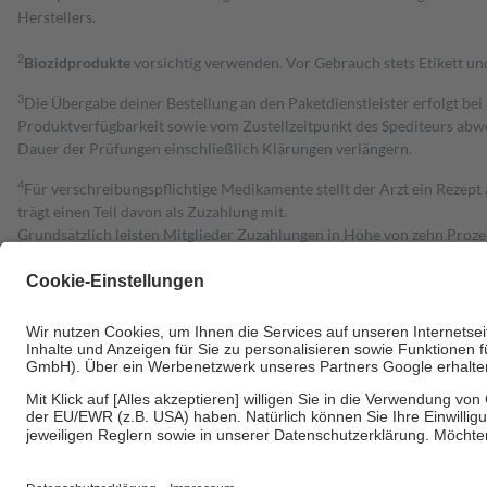
Herstellers.
2
Biozidprodukte
vorsichtig verwenden. Vor Gebrauch stets Etikett u
3
Die Übergabe deiner Bestellung an den Paketdienstleister erfolgt bei
Produktverfügbarkeit sowie vom Zustellzeitpunkt des Spediteurs abwe
Dauer der Prüfungen einschließlich Klärungen verlängern.
4
Für verschreibungspflichtige Medikamente stellt der Arzt ein Rezept 
trägt einen Teil davon als Zuzahlung mit.
Grundsätzlich leisten Mitglieder Zuzahlungen in Höhe von zehn Proz
zu entrichten.
Diese Regeln gelten grundsätzlich auch für Online-Apotheken.
Bei Heilmitteln und häuslicher Krankenpflege beträgt die Zuzahlung 
Um das Engagement der Versicherten für ihre eigene Gesundheit zu stä
• Kindern und Jugendlichen bis zum vollendeten 18. Lebensjahr mit
• Untersuchungen zur Vorsorge und Früherkennung, die von der GKV
• empfohlenen Schutzimpfungen
• Harn- und Blutteststreifen
Wir nutzen Trusted Shops als unabhängigen Dienstleister für die Ein
Informationen findest du hier: https://help.etrusted.com/hc/de/arti