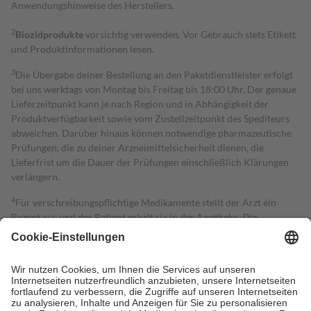
Anwendungshinweise des Herstellers.
2
Biozidprodukte
vorsichtig verwenden. Vor Gebrauch stets Etikett
und Produktinformationen lesen.
3
Die Übergabe deiner Bestellung an den Paketdienstleister erfolgt
bei uns werktags von Montag bis Freitag bis 18:00 Uhr. Der genaue
Lieferzeitpunkt kann je nach Region und in Abhängigkeit der
Produktverfügbarkeit sowie vom Zustellzeitpunkt des Spediteurs
abweichen. Darüber hinaus können notwendige pharmazeutische
Prüfungen, die zu deiner Arzneimittelsicherheit dienen, die
Lieferfrist um die Dauer der Prüfungen einschließlich Klärungen
verlängern.
4
Für verschreibungspflichtige Medikamente stellt der Arzt ein
Rezept aus und der Patient erhält sie in der Apotheke. Die
gesetzliche Krankenversicherung übernimmt in der Regel die
Kosten dafür, der Versicherte trägt einen Teil davon als Zuzahlung
mit.
Grundsätzlich leisten Mitglieder Zuzahlungen in Höhe von zehn
Prozent des Abgabepreises,
mindestens
jedoch
fünf Euro
und
höchstens zehn Euro.
Es sind jedoch nie mehr als die tatsächlichen