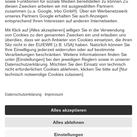
Kosten der Leistung zu entrichten.
Diese Regeln gelten grundsätzlich auch für Online-Apotheken.
Bei Heilmitteln und häuslicher Krankenpflege beträgt die
Zuzahlung zehn Prozent der Kosten sowie zehn Euro je
Verordnung.
Um das Engagement der Versicherten für ihre eigene Gesundheit zu
stärken und die besondere Stellung der Familie zu unterstützen,
fallen
keine Zuzahlungen
an bei:
• Kindern und Jugendlichen bis zum vollendeten 18. Lebensjahr
mit Ausnahme der Fahrkosten
• Untersuchungen zur Vorsorge und Früherkennung, die von der
GKV getragen werden
• empfohlenen Schutzimpfungen
• Harn- und Blutteststreifen
Wir nutzen Trusted Shops als unabhängigen Dienstleister für die
Einholung von Bewertungen. Trusted Shops hat Maßnahmen
getroffen, um sicherzustellen, dass es sich um echte Bewertungen
handelt. Mehr Informationen findest du hier:
https://help.etrusted.com/hc/de/articles/4419944605341