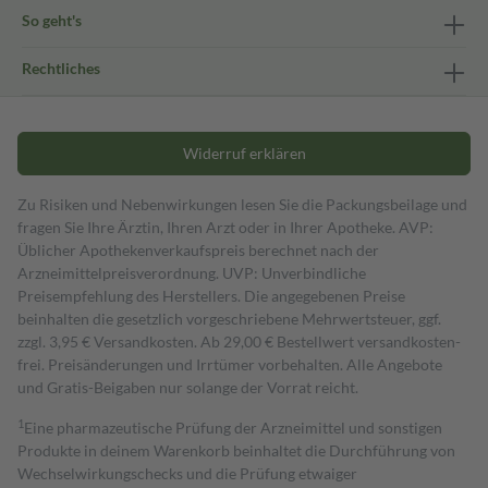
So geht's
Rechtliches
Widerruf erklären
Zu Risiken und Nebenwirkungen lesen Sie die Packungsbeilage und
fragen Sie Ihre Ärztin, Ihren Arzt oder in Ihrer Apotheke. AVP:
Üblicher Apothekenverkaufspreis berechnet nach der
Arzneimittelpreisverordnung. UVP: Unverbindliche
Preisempfehlung des Herstellers. Die angegebenen Preise
beinhalten die gesetzlich vorgeschriebene Mehrwertsteuer, ggf.
zzgl. 3,95 € Versandkosten. Ab 29,00 € Bestell­wert versand­kosten­
frei. Preisänderungen und Irrtümer vorbehalten. Alle Angebote
und Gratis-Beigaben nur solange der Vorrat reicht.
1
Eine pharmazeutische Prüfung der Arzneimittel und sonstigen
Produkte in deinem Warenkorb beinhaltet die Durchführung von
Wechselwirkungschecks und die Prüfung etwaiger