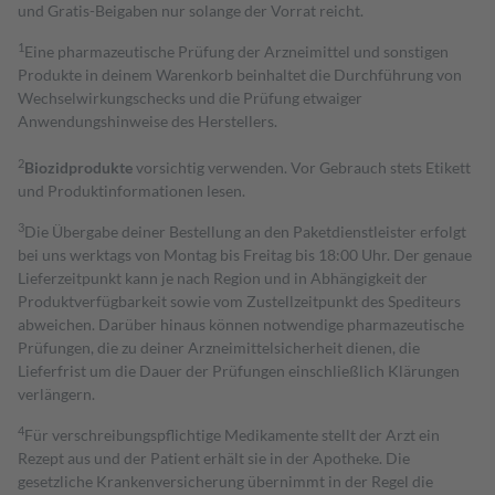
und Gratis-Beigaben nur solange der Vorrat reicht.
1
Eine pharmazeutische Prüfung der Arzneimittel und sonstigen
Produkte in deinem Warenkorb beinhaltet die Durchführung von
Wechselwirkungschecks und die Prüfung etwaiger
Anwendungshinweise des Herstellers.
2
Biozidprodukte
vorsichtig verwenden. Vor Gebrauch stets Etikett
und Produktinformationen lesen.
3
Die Übergabe deiner Bestellung an den Paketdienstleister erfolgt
bei uns werktags von Montag bis Freitag bis 18:00 Uhr. Der genaue
Lieferzeitpunkt kann je nach Region und in Abhängigkeit der
Produktverfügbarkeit sowie vom Zustellzeitpunkt des Spediteurs
abweichen. Darüber hinaus können notwendige pharmazeutische
Prüfungen, die zu deiner Arzneimittelsicherheit dienen, die
Lieferfrist um die Dauer der Prüfungen einschließlich Klärungen
verlängern.
4
Für verschreibungspflichtige Medikamente stellt der Arzt ein
Rezept aus und der Patient erhält sie in der Apotheke. Die
gesetzliche Krankenversicherung übernimmt in der Regel die