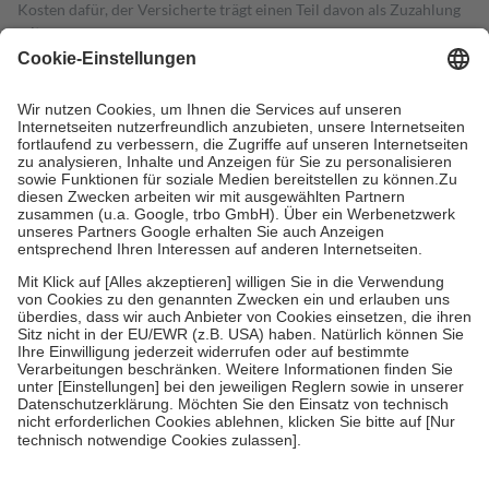
Kosten dafür, der Versicherte trägt einen Teil davon als Zuzahlung
mit.
Grundsätzlich leisten Mitglieder Zuzahlungen in Höhe von zehn
Prozent des Abgabepreises,
mindestens
jedoch
fünf Euro
und
höchstens zehn Euro.
Es sind jedoch nie mehr als die tatsächlichen
Kosten der Leistung zu entrichten.
Diese Regeln gelten grundsätzlich auch für Online-Apotheken.
Bei Heilmitteln und häuslicher Krankenpflege beträgt die
Zuzahlung zehn Prozent der Kosten sowie zehn Euro je
Verordnung.
Um das Engagement der Versicherten für ihre eigene Gesundheit zu
stärken und die besondere Stellung der Familie zu unterstützen,
fallen
keine Zuzahlungen
an bei:
• Kindern und Jugendlichen bis zum vollendeten 18. Lebensjahr
mit Ausnahme der Fahrkosten
• Untersuchungen zur Vorsorge und Früherkennung, die von der
GKV getragen werden
• empfohlenen Schutzimpfungen
• Harn- und Blutteststreifen
Wir nutzen Trusted Shops als unabhängigen Dienstleister für die
Einholung von Bewertungen. Trusted Shops hat Maßnahmen