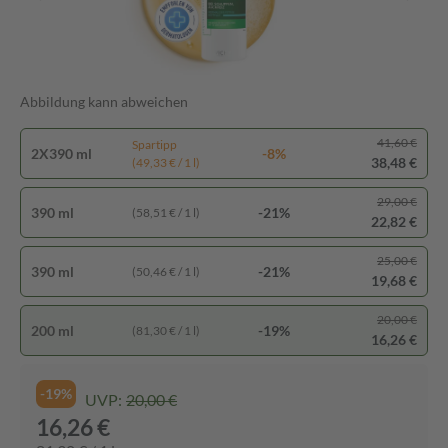
Abbildung kann abweichen
41,60 €
Spartipp
2X390 ml
-8%
38,48 €
(49,33 € / 1 l)
29,00 €
390 ml
-21%
(58,51 € / 1 l)
22,82 €
25,00 €
390 ml
-21%
(50,46 € / 1 l)
19,68 €
20,00 €
200 ml
-19%
(81,30 € / 1 l)
16,26 €
-19%
UVP:
20,00 €
16,26 €