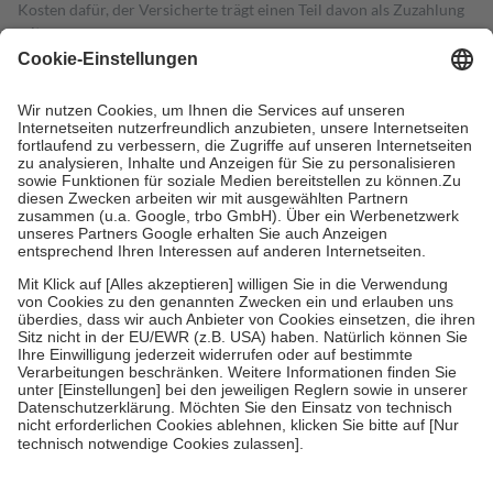
Kosten dafür, der Versicherte trägt einen Teil davon als Zuzahlung
mit.
Grundsätzlich leisten Mitglieder Zuzahlungen in Höhe von zehn
Prozent des Abgabepreises,
mindestens
jedoch
fünf Euro
und
höchstens zehn Euro.
Es sind jedoch nie mehr als die tatsächlichen
Kosten der Leistung zu entrichten.
Diese Regeln gelten grundsätzlich auch für Online-Apotheken.
Bei Heilmitteln und häuslicher Krankenpflege beträgt die
Zuzahlung zehn Prozent der Kosten sowie zehn Euro je
Verordnung.
Um das Engagement der Versicherten für ihre eigene Gesundheit zu
stärken und die besondere Stellung der Familie zu unterstützen,
fallen
keine Zuzahlungen
an bei:
• Kindern und Jugendlichen bis zum vollendeten 18. Lebensjahr
mit Ausnahme der Fahrkosten
• Untersuchungen zur Vorsorge und Früherkennung, die von der
GKV getragen werden
• empfohlenen Schutzimpfungen
• Harn- und Blutteststreifen
Wir nutzen Trusted Shops als unabhängigen Dienstleister für die
Einholung von Bewertungen. Trusted Shops hat Maßnahmen