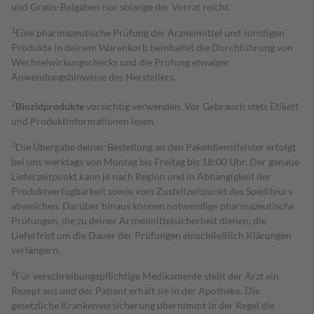
und Gratis-Beigaben nur solange der Vorrat reicht.
1
Eine pharmazeutische Prüfung der Arzneimittel und sonstigen
Produkte in deinem Warenkorb beinhaltet die Durchführung von
Wechselwirkungschecks und die Prüfung etwaiger
Anwendungshinweise des Herstellers.
2
Biozidprodukte
vorsichtig verwenden. Vor Gebrauch stets Etikett
und Produktinformationen lesen.
3
Die Übergabe deiner Bestellung an den Paketdienstleister erfolgt
bei uns werktags von Montag bis Freitag bis 18:00 Uhr. Der genaue
Lieferzeitpunkt kann je nach Region und in Abhängigkeit der
Produktverfügbarkeit sowie vom Zustellzeitpunkt des Spediteurs
abweichen. Darüber hinaus können notwendige pharmazeutische
Prüfungen, die zu deiner Arzneimittelsicherheit dienen, die
Lieferfrist um die Dauer der Prüfungen einschließlich Klärungen
verlängern.
4
Für verschreibungspflichtige Medikamente stellt der Arzt ein
Rezept aus und der Patient erhält sie in der Apotheke. Die
gesetzliche Krankenversicherung übernimmt in der Regel die