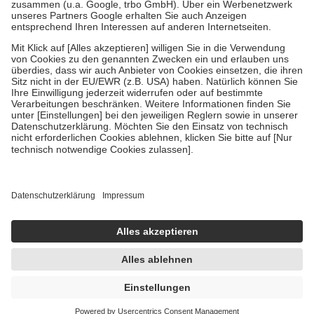
Verordnung.
Um das Engagement der Versicherten für ihre eigene Gesundheit zu
stärken und die besondere Stellung der Familie zu unterstützen,
fallen
keine Zuzahlungen
an bei:
• Kindern und Jugendlichen bis zum vollendeten 18. Lebensjahr
mit Ausnahme der Fahrkosten
• Untersuchungen zur Vorsorge und Früherkennung, die von der
GKV getragen werden
• empfohlenen Schutzimpfungen
• Harn- und Blutteststreifen
Wir nutzen Trusted Shops als unabhängigen Dienstleister für die
Einholung von Bewertungen. Trusted Shops hat Maßnahmen
getroffen, um sicherzustellen, dass es sich um echte Bewertungen
handelt. Mehr Informationen findest du hier:
https://help.etrusted.com/hc/de/articles/4419944605341
Einige Bilder und Inhalte wurden unter Zuhilfenahme künstlicher
Intelligenz erstellt.
UVP:
29,50 €
23,95 €