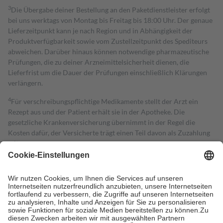
3
Die Übergabe deiner Bestellung an den Paketdienstleister erfolgt
bei uns werktags von Montag bis Freitag bis 18:00 Uhr. Der genaue
Lieferzeitpunkt kann je nach Region und in Abhängigkeit der
Produktverfügbarkeit sowie vom Zustellzeitpunkt des Spediteurs
abweichen. Darüber hinaus können notwendige pharmazeutische
Prüfungen, die zu deiner Arzneimittelsicherheit dienen, die
Lieferfrist um die Dauer der Prüfungen einschließlich Klärungen
verlängern.
4
Für verschreibungspflichtige Medikamente stellt der Arzt ein
Rezept aus und der Patient erhält sie in der Apotheke. Die
gesetzliche Krankenversicherung übernimmt in der Regel die
Kosten dafür, der Versicherte trägt einen Teil davon als Zuzahlung
mit.
Grundsätzlich leisten Mitglieder Zuzahlungen in Höhe von zehn
Prozent des Abgabepreises,
mindestens
jedoch
fünf Euro
und
höchstens zehn Euro.
Es sind jedoch nie mehr als die tatsächlichen
Kosten der Leistung zu entrichten.
Diese Regeln gelten grundsätzlich auch für Online-Apotheken.
Bei Heilmitteln und häuslicher Krankenpflege beträgt die
Zuzahlung zehn Prozent der Kosten sowie zehn Euro je