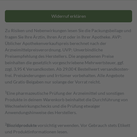
Widerruf erklären
Zu Risiken und Nebenwirkungen lesen Sie die Packungsbeilage und
fragen Sie Ihre Ärztin, Ihren Arzt oder in Ihrer Apotheke. AVP:
Üblicher Apothekenverkaufspreis berechnet nach der
Arzneimittelpreisverordnung. UVP: Unverbindliche
Preisempfehlung des Herstellers. Die angegebenen Preise
beinhalten die gesetzlich vorgeschriebene Mehrwertsteuer, ggf.
zzgl. 3,95 € Versandkosten. Ab 29,00 € Bestell­wert versand­kosten­
frei. Preisänderungen und Irrtümer vorbehalten. Alle Angebote
und Gratis-Beigaben nur solange der Vorrat reicht.
1
Eine pharmazeutische Prüfung der Arzneimittel und sonstigen
Produkte in deinem Warenkorb beinhaltet die Durchführung von
Wechselwirkungschecks und die Prüfung etwaiger
Anwendungshinweise des Herstellers.
2
Biozidprodukte
vorsichtig verwenden. Vor Gebrauch stets Etikett
und Produktinformationen lesen.