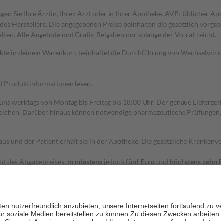
gen Sie Ihre Ärztin, Ihren Arzt oder in Ihrer Apotheke. AVP: Üblicher A
s Herstellers. Die angegebenen Preise beinhalten die gesetzlich vorgesc
alten. Alle Angebote und Gratis-Beigaben nur solange der Vorrat reicht.
dukte in deinem Warenkorb beinhaltet die Durchführung von Wechselwir
nd Produktinformationen lesen.
 uns werktags von Montag bis Freitag bis 18:00 Uhr. Der genaue Lieferze
ichen. Darüber hinaus können notwendige pharmazeutische Prüfungen, die
aus und der Patient erhält sie in der Apotheke. Die gesetzliche Krankenv
ent des Abgabepreises,
mindestens
jedoch
fünf Euro
und
höchstens zehn 
zehn Prozent der Kosten sowie zehn Euro je Verordnung.
rken und die besondere Stellung der Familie zu unterstützen, fallen
kein
 Ausnahme der Fahrkosten