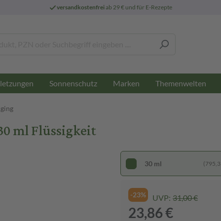
versandkostenfrei
ab 29 € und für E-Rezepte
letzungen
Sonnenschutz
Marken
Themenwelten
Aging
30 ml Flüssigkeit
30 ml
(795,33
-23%
UVP:
31,00 €
23,86 €