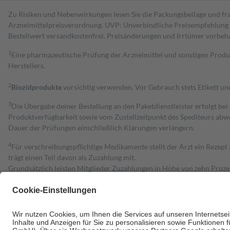
Zu Risiken und Nebenwirkungen lesen Sie die Packungsbeilage und fra
Arzneimittelpreisverordnung. UVP: Unverbindliche Preisempfehlung de
Bestell­wert versand­kosten­frei. Preisänderungen und Irrtümer vorbeh
1
Eine pharmazeutische Prüfung der Arzneimittel und sonstigen Pro
Herstellers.
2
Biozidprodukte
vorsichtig verwenden. Vor Gebrauch stets Etikett u
3
Die Übergabe deiner Bestellung an den Paketdienstleister erfolgt bei
Produktverfügbarkeit sowie vom Zustellzeitpunkt des Spediteurs abwe
Dauer der Prüfungen einschließlich Klärungen verlängern.
4
Für verschreibungspflichtige Medikamente stellt der Arzt ein Rezept 
trägt einen Teil davon als Zuzahlung mit.
Grundsätzlich leisten Mitglieder Zuzahlungen in Höhe von zehn Proz
zu entrichten.
Diese Regeln gelten grundsätzlich auch für Online-Apotheken.
Bei Heilmitteln und häuslicher Krankenpflege beträgt die Zuzahlung 
Um das Engagement der Versicherten für ihre eigene Gesundheit zu stä
• Kindern und Jugendlichen bis zum vollendeten 18. Lebensjahr mit