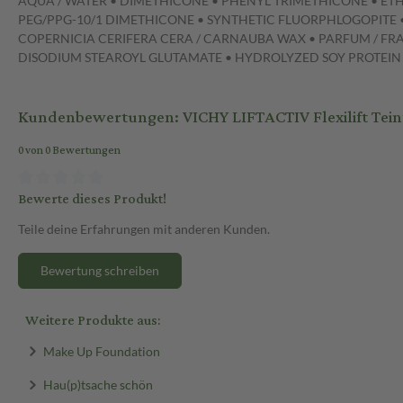
AQUA / WATER • DIMETHICONE • PHENYL TRIMETHICONE • ET
PEG/PPG-10/1 DIMETHICONE • SYNTHETIC FLUORPHLOGOPITE • 
COPERNICIA CERIFERA CERA / CARNAUBA WAX • PARFUM / F
DISODIUM STEAROYL GLUTAMATE • HYDROLYZED SOY PROTEIN
Kundenbewertungen: VICHY LIFTACTIV Flexilift Teint
0 von 0 Bewertungen
Bewerte dieses Produkt!
Teile deine Erfahrungen mit anderen Kunden.
Bewertung schreiben
Weitere Produkte aus:
Make Up Foundation
Hau(p)tsache schön