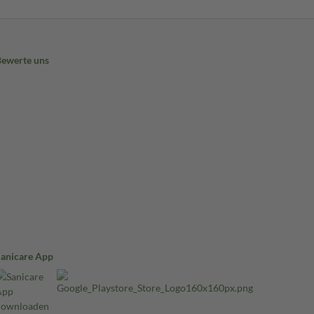
Bewerte uns
Sanicare App