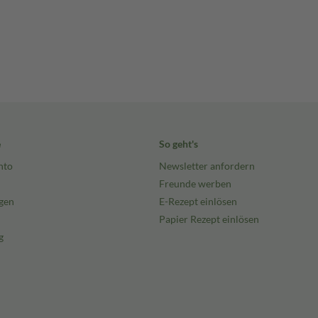
e
So geht's
nto
Newsletter anfordern
Freunde werben
gen
E-Rezept einlösen
Papier Rezept einlösen
g