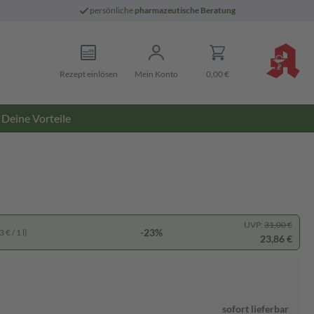
persönliche
pharmazeutische Beratung
Rezept einlösen
Mein Konto
0,00 €
Deine Vorteile
UVP:
31,00 €
-23%
 € / 1 l)
23,86 €
sofort lieferbar