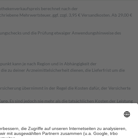
pothekenverkaufspreis berechnet nach der
hriebene Mehrwertsteuer, ggf. zzgl. 3,95 € Versandkosten. Ab 29,00 €
kungschecks und die Prüfung etwaiger Anwendungshinweise des
itpunkt kann je nach Region und in Abhängigkeit der
 zu deiner Arzneimittelsicherheit dienen, die Lieferfrist um die
ersicherung übernimmt in der Regel die Kosten dafür, der Versicherte
Euro.
Es sind jedoch nie mehr als die tatsächlichen Kosten der Leistung
e Zuzahlungen
an bei: