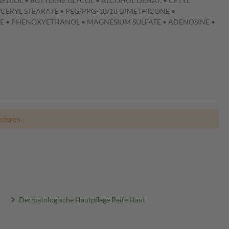
DIOL • BUTYLENE GLYCOL • ALCOHOL DENAT. • CETYL
YCERYL STEARATE • PEG/PPG-18/18 DIMETHICONE •
E • PHENOXYETHANOL • MAGNESIUM SULFATE • ADENOSINE •
nderen.
Dermatologische Hautpflege Reife Haut