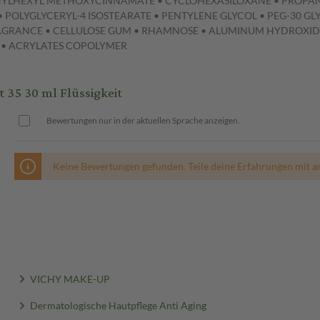
HYLHEXYL METHOXYCINNAMATE • CYCLOHEXASILOXANE • PROPANE
POLYGLYCERYL-4 ISOSTEARATE • PENTYLENE GLYCOL • PEG-30 GL
RAGRANCE • CELLULOSE GUM • RHAMNOSE • ALUMINUM HYDROXID
 • ACRYLATES COPOLYMER
 35 30 ml Flüssigkeit
Bewertungen nur in der aktuellen Sprache anzeigen.
Keine Bewertungen gefunden. Teile deine Erfahrungen mit a
VICHY MAKE-UP
Dermatologische Hautpflege Anti Aging