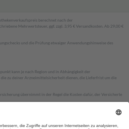
pothekenverkaufspreis berechnet nach der
hriebene Mehrwertsteuer, ggf. zzgl. 3,95 € Versandkosten. Ab 29,00 €
kungschecks und die Prüfung etwaiger Anwendungshinweise des
itpunkt kann je nach Region und in Abhängigkeit der
 zu deiner Arzneimittelsicherheit dienen, die Lieferfrist um die
ersicherung übernimmt in der Regel die Kosten dafür, der Versicherte
Euro.
Es sind jedoch nie mehr als die tatsächlichen Kosten der Leistung