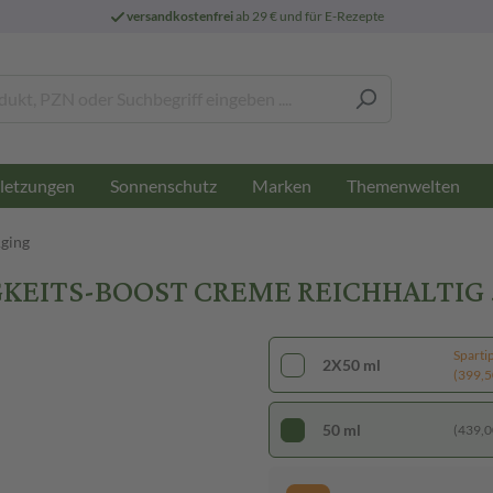
versandkostenfrei
ab 29 € und für E-Rezepte
letzungen
Sonnenschutz
Marken
Themenwelten
Aging
GKEITS-BOOST CREME REICHHALTIG 
Sparti
2X50 ml
(399,50
50 ml
(439,00