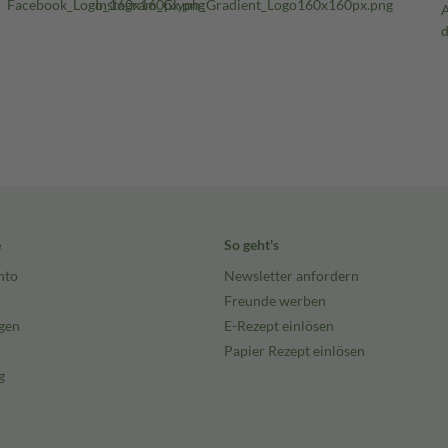
e
So geht's
nto
Newsletter anfordern
Freunde werben
gen
E-Rezept einlösen
Papier Rezept einlösen
g