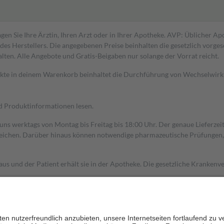
gen Sie Ihre Ärztin, Ihren Arzt oder in Ihrer Apotheke. AVP: Üblicher A
s Herstellers. Die angegebenen Preise beinhalten die gesetzlich vorgesc
alten. Alle Angebote und Gratis-Beigaben nur solange der Vorrat reicht.
dukte in deinem Warenkorb beinhaltet die Durchführung von Wechselwir
nd Produktinformationen lesen.
 uns werktags von Montag bis Freitag bis 18:00 Uhr. Der genaue Lieferze
ichen. Darüber hinaus können notwendige pharmazeutische Prüfungen, die
aus und der Patient erhält sie in der Apotheke. Die gesetzliche Krankenv
ent des Abgabepreises,
mindestens
jedoch
fünf Euro
und
höchstens zehn 
zehn Prozent der Kosten sowie zehn Euro je Verordnung.