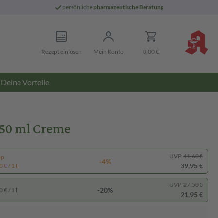
persönliche
pharmazeutische Beratung
Rezept einlösen
Mein Konto
0,00 €
Deine Vorteile
50 ml Creme
UVP:
41,60 €
pp
-4%
39,95 €
 € / 1 l)
UVP:
27,50 €
-20%
 € / 1 l)
21,95 €