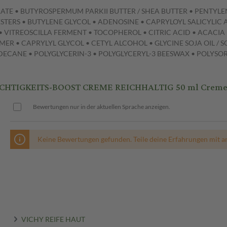
ARATE • BUTYROSPERMUM PARKII BUTTER / SHEA BUTTER • PENTYLE
ESTERS • BUTYLENE GLYCOL • ADENOSINE • CAPRYLOYL SALICYLI
 VITREOSCILLA FERMENT • TOCOPHEROL • CITRIC ACID • ACAC
 • CAPRYLYL GLYCOL • CETYL ALCOHOL • GLYCINE SOJA OIL / S
CANE • POLYGLYCERIN-3 • POLYGLYCERYL-3 BEESWAX • POLYSOR
UCHTIGKEITS-BOOST CREME REICHHALTIG 50 ml Crem
Bewertungen nur in der aktuellen Sprache anzeigen.
Keine Bewertungen gefunden. Teile deine Erfahrungen mit a
VICHY REIFE HAUT