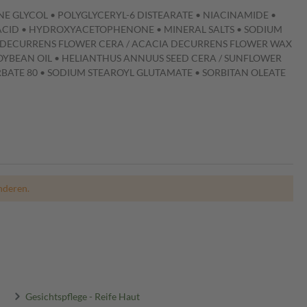
NE GLYCOL • POLYGLYCERYL-6 DISTEARATE • NIACINAMIDE •
C ACID • HYDROXYACETOPHENONE • MINERAL SALTS • SODIUM
IA DECURRENS FLOWER CERA / ACACIA DECURRENS FLOWER WAX
OYBEAN OIL • HELIANTHUS ANNUUS SEED CERA / SUNFLOWER
BATE 80 • SODIUM STEAROYL GLUTAMATE • SORBITAN OLEATE
e
nderen.
Gesichtspflege - Reife Haut