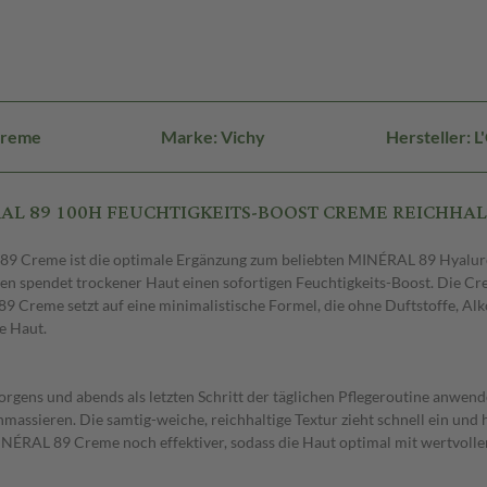
Creme
Marke: Vichy
Hersteller: 
NERAL 89 100H FEUCHTIGKEITS-BOOST CREME REICHHAL
L 89 Creme ist die optimale Ergänzung zum beliebten MINÉRAL 89 Hyalur
en spendet trockener Haut einen sofortigen Feuchtigkeits-Boost. Die Cre
9 Creme setzt auf eine minimalistische Formel, die ohne Duftstoffe, Alk
e Haut.
ens und abends als letzten Schritt der täglichen Pflegeroutine anwenden
massieren. Die samtig-weiche, reichhaltige Textur zieht schnell ein und 
AL 89 Creme noch effektiver, sodass die Haut optimal mit wertvoller 