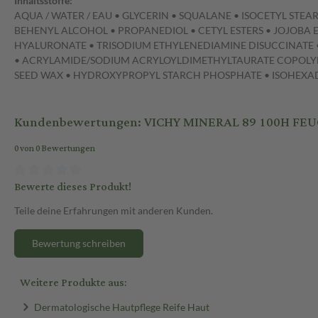
Inhaltsstoffe:
AQUA / WATER / EAU • GLYCERIN • SQUALANE • ISOCETYL STE
BEHENYL ALCOHOL • PROPANEDIOL • CETYL ESTERS • JOJOBA 
HYALURONATE • TRISODIUM ETHYLENEDIAMINE DISUCCINATE •
• ACRYLAMIDE/SODIUM ACRYLOYLDIMETHYLTAURATE COPOLYMER
SEED WAX • HYDROXYPROPYL STARCH PHOSPHATE • ISOHEXADE
Kundenbewertungen: VICHY MINERAL 89 100H FE
0 von 0 Bewertungen
Bewerte dieses Produkt!
Teile deine Erfahrungen mit anderen Kunden.
Bewertung schreiben
Weitere Produkte aus:
Dermatologische Hautpflege Reife Haut