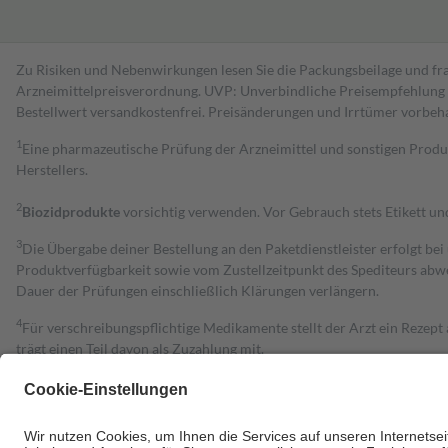
Zu Risiken und Nebenwirkungen lesen Sie die Packungsbeilage und fra
Arzneimittelpreisverordnung. UVP: Unverbindliche Preisempfehlung de
Bestell­wert versand­kosten­frei. Preisänderungen und Irrtümer vorbeh
1
Eine pharmazeutische Prüfung der Arzneimittel und sonstigen Pro
Herstellers.
2
Biozidprodukte
vorsichtig verwenden. Vor Gebrauch stets Etikett u
3
Die Übergabe deiner Bestellung an den Paketdienstleister erfolgt bei
Produktverfügbarkeit sowie vom Zustellzeitpunkt des Spediteurs abwe
Dauer der Prüfungen einschließlich Klärungen verlängern.
4
Für verschreibungspflichtige Medikamente stellt der Arzt ein Rezept 
trägt einen Teil davon als Zuzahlung mit.
Grundsätzlich leisten Mitglieder Zuzahlungen in Höhe von zehn Proz
zu entrichten.
Diese Regeln gelten grundsätzlich auch für Online-Apotheken.
Bei Heilmitteln und häuslicher Krankenpflege beträgt die Zuzahlung 