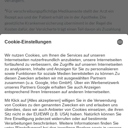
verlängern.
4
Für verschreibungspflichtige Medikamente stellt der Arzt ein
Rezept aus und der Patient erhält sie in der Apotheke. Die
gesetzliche Krankenversicherung übernimmt in der Regel die
Kosten dafür, der Versicherte trägt einen Teil davon als Zuzahlung
mit.
Grundsätzlich leisten Mitglieder Zuzahlungen in Höhe von zehn
Prozent des Abgabepreises,
mindestens
jedoch
fünf Euro
und
höchstens zehn Euro.
Es sind jedoch nie mehr als die tatsächlichen
Kosten der Leistung zu entrichten.
Diese Regeln gelten grundsätzlich auch für Online-Apotheken.
Bei Heilmitteln und häuslicher Krankenpflege beträgt die
Zuzahlung zehn Prozent der Kosten sowie zehn Euro je
Verordnung.
Um das Engagement der Versicherten für ihre eigene Gesundheit zu
stärken und die besondere Stellung der Familie zu unterstützen,
fallen
keine Zuzahlungen
an bei:
• Kindern und Jugendlichen bis zum vollendeten 18. Lebensjahr
mit Ausnahme der Fahrkosten
• Untersuchungen zur Vorsorge und Früherkennung, die von der
GKV getragen werden