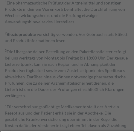
1
Eine pharmazeutische Prüfung der Arzneimittel und sonstigen
Produkte in deinem Warenkorb beinhaltet die Durchführung von
Wechselwirkungschecks und die Prüfung etwaiger
Anwendungshinweise des Herstellers.
2
Biozidprodukte
vorsichtig verwenden. Vor Gebrauch stets Etikett
und Produktinformationen lesen.
3
Die Übergabe deiner Bestellung an den Paketdienstleister erfolgt
bei uns werktags von Montag bis Freitag bis 18:00 Uhr. Der genaue
Lieferzeitpunkt kann je nach Region und in Abhängigkeit der
Produktverfügbarkeit sowie vom Zustellzeitpunkt des Spediteurs
abweichen. Darüber hinaus können notwendige pharmazeutische
Prüfungen, die zu deiner Arzneimittelsicherheit dienen, die
Lieferfrist um die Dauer der Prüfungen einschließlich Klärungen
verlängern.
4
Für verschreibungspflichtige Medikamente stellt der Arzt ein
Rezept aus und der Patient erhält sie in der Apotheke. Die
gesetzliche Krankenversicherung übernimmt in der Regel die
Kosten dafür, der Versicherte trägt einen Teil davon als Zuzahlung
mit.