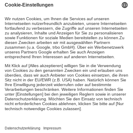
Grundsätzlich leisten Mitglieder Zuzahlungen in Höhe von zehn
Prozent des Abgabepreises,
mindestens
jedoch
fünf Euro
und
höchstens zehn Euro.
Es sind jedoch nie mehr als die tatsächlichen
Kosten der Leistung zu entrichten.
Diese Regeln gelten grundsätzlich auch für Online-Apotheken.
Bei Heilmitteln und häuslicher Krankenpflege beträgt die
Zuzahlung zehn Prozent der Kosten sowie zehn Euro je
Verordnung.
Um das Engagement der Versicherten für ihre eigene Gesundheit zu
stärken und die besondere Stellung der Familie zu unterstützen,
fallen
keine Zuzahlungen
an bei:
• Kindern und Jugendlichen bis zum vollendeten 18. Lebensjahr
mit Ausnahme der Fahrkosten
• Untersuchungen zur Vorsorge und Früherkennung, die von der
GKV getragen werden
• empfohlenen Schutzimpfungen
• Harn- und Blutteststreifen
Wir nutzen Trusted Shops als unabhängigen Dienstleister für die
Einholung von Bewertungen. Trusted Shops hat Maßnahmen
getroffen, um sicherzustellen, dass es sich um echte Bewertungen