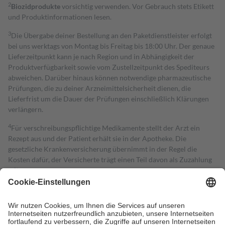
2
Biozidprodukte
vorsichtig verwenden. Vor Gebrauch stets Etikett
und Produktinformationen lesen.
3
Die Übergabe deiner Bestellung an den Paketdienstleister erfolgt
bei uns werktags von Montag bis Freitag bis 18:00 Uhr. Der genaue
Lieferzeitpunkt kann je nach Region und in Abhängigkeit der
Produktverfügbarkeit sowie vom Zustellzeitpunkt des Spediteurs
abweichen. Darüber hinaus können notwendige pharmazeutische
Prüfungen, die zu deiner Arzneimittelsicherheit dienen, die
Lieferfrist um die Dauer der Prüfungen einschließlich Klärungen
verlängern.
4
Für verschreibungspflichtige Medikamente stellt der Arzt ein
Rezept aus und der Patient erhält sie in der Apotheke. Die
gesetzliche Krankenversicherung übernimmt in der Regel die
Kosten dafür, der Versicherte trägt einen Teil davon als Zuzahlung
mit.
Grundsätzlich leisten Mitglieder Zuzahlungen in Höhe von zehn
Prozent des Abgabepreises,
mindestens
jedoch
fünf Euro
und
höchstens zehn Euro.
Es sind jedoch nie mehr als die tatsächlichen
Kosten der Leistung zu entrichten.
Diese Regeln gelten grundsätzlich auch für Online-Apotheken.