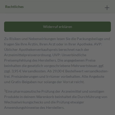
Rechtliches
Widerruf erklären
Zu Risiken und Nebenwirkungen lesen Sie die Packungsbeilage und
fragen Sie Ihre Ärztin, Ihren Arzt oder in Ihrer Apotheke. AVP:
Üblicher Apothekenverkaufspreis berechnet nach der
Arzneimittelpreisverordnung. UVP: Unverbindliche
Preisempfehlung des Herstellers. Die angegebenen Preise
beinhalten die gesetzlich vorgeschriebene Mehrwertsteuer, ggf.
zzgl. 3,95 € Versandkosten. Ab 29,00 € Bestell­wert versand­kosten­
frei. Preisänderungen und Irrtümer vorbehalten. Alle Angebote
und Gratis-Beigaben nur solange der Vorrat reicht.
1
Eine pharmazeutische Prüfung der Arzneimittel und sonstigen
Produkte in deinem Warenkorb beinhaltet die Durchführung von
Wechselwirkungschecks und die Prüfung etwaiger
Anwendungshinweise des Herstellers.