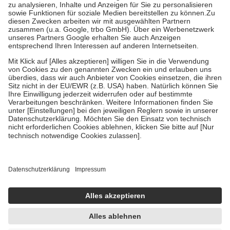
Bei Heilmitteln und häuslicher Krankenpflege beträgt die
Zuzahlung zehn Prozent der Kosten sowie zehn Euro je
Verordnung.
Um das Engagement der Versicherten für ihre eigene Gesundheit zu
stärken und die besondere Stellung der Familie zu unterstützen,
fallen
keine Zuzahlungen
an bei:
• Kindern und Jugendlichen bis zum vollendeten 18. Lebensjahr
mit Ausnahme der Fahrkosten
• Untersuchungen zur Vorsorge und Früherkennung, die von der
GKV getragen werden
• empfohlenen Schutzimpfungen
• Harn- und Blutteststreifen
Wir nutzen Trusted Shops als unabhängigen Dienstleister für die
Einholung von Bewertungen. Trusted Shops hat Maßnahmen
getroffen, um sicherzustellen, dass es sich um echte Bewertungen
handelt. Mehr Informationen findest du hier:
https://help.etrusted.com/hc/de/articles/4419944605341
Einige Bilder und Inhalte wurden unter Zuhilfenahme künstlicher
Intelligenz erstellt.