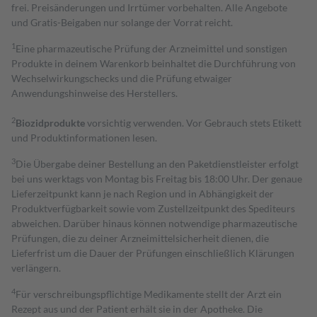
frei. Preisänderungen und Irrtümer vorbehalten. Alle Angebote
und Gratis-Beigaben nur solange der Vorrat reicht.
1
Eine pharmazeutische Prüfung der Arzneimittel und sonstigen
Produkte in deinem Warenkorb beinhaltet die Durchführung von
Wechselwirkungschecks und die Prüfung etwaiger
Anwendungshinweise des Herstellers.
2
Biozidprodukte
vorsichtig verwenden. Vor Gebrauch stets Etikett
und Produktinformationen lesen.
3
Die Übergabe deiner Bestellung an den Paketdienstleister erfolgt
bei uns werktags von Montag bis Freitag bis 18:00 Uhr. Der genaue
Lieferzeitpunkt kann je nach Region und in Abhängigkeit der
Produktverfügbarkeit sowie vom Zustellzeitpunkt des Spediteurs
abweichen. Darüber hinaus können notwendige pharmazeutische
Prüfungen, die zu deiner Arzneimittelsicherheit dienen, die
Lieferfrist um die Dauer der Prüfungen einschließlich Klärungen
verlängern.
4
Für verschreibungspflichtige Medikamente stellt der Arzt ein
Rezept aus und der Patient erhält sie in der Apotheke. Die