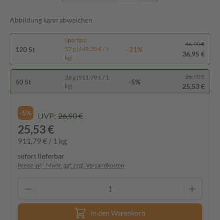
Abbildung kann abweichen
Spartipp
46,90 €
120 St
-21%
57 g (648,25 € / 1
36,95 €
kg)
26,90 €
28 g (911,79 € / 1
60 St
-5%
25,53 €
kg)
-5%
UVP:
26,90 €
25,53 €
911,79 € / 1 kg
sofort lieferbar
Preise inkl. MwSt. ggf. zzgl. Versandkosten
In den Warenkorb