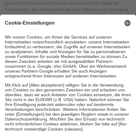
gesetzliche Krankenversicherung übernimmt in der Regel die
Kosten dafür, der Versicherte trägt einen Teil davon als Zuzahlung
mit.
Grundsätzlich leisten Mitglieder Zuzahlungen in Höhe von zehn
Prozent des Abgabepreises,
mindestens
jedoch
fünf Euro
und
höchstens zehn Euro.
Es sind jedoch nie mehr als die tatsächlichen
Kosten der Leistung zu entrichten.
Diese Regeln gelten grundsätzlich auch für Online-Apotheken.
Bei Heilmitteln und häuslicher Krankenpflege beträgt die
Zuzahlung zehn Prozent der Kosten sowie zehn Euro je
Verordnung.
Um das Engagement der Versicherten für ihre eigene Gesundheit zu
stärken und die besondere Stellung der Familie zu unterstützen,
fallen
keine Zuzahlungen
an bei:
• Kindern und Jugendlichen bis zum vollendeten 18. Lebensjahr
mit Ausnahme der Fahrkosten
• Untersuchungen zur Vorsorge und Früherkennung, die von der
GKV getragen werden
• empfohlenen Schutzimpfungen
• Harn- und Blutteststreifen
Wir nutzen Trusted Shops als unabhängigen Dienstleister für die