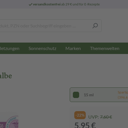
versandkostenfrei
ab 29 € und für E-Rezepte
letzungen
Sonnenschutz
Marken
Themenwelten
albe
Sparti
15 ml
(396,67
-22%
UVP:
7,60 €
5,95 €