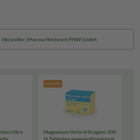
Hersteller: Pharma Netzwerk PNW GmbH
Bestseller
otion Ultra
Magnesium Verla N Dragées 200
eife
St Tabletten magensaftresistent