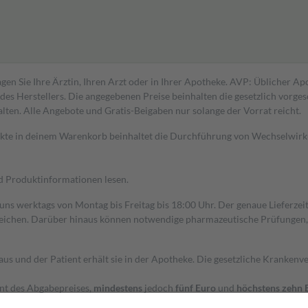
gen Sie Ihre Ärztin, Ihren Arzt oder in Ihrer Apotheke. AVP: Üblicher A
s Herstellers. Die angegebenen Preise beinhalten die gesetzlich vorgesc
alten. Alle Angebote und Gratis-Beigaben nur solange der Vorrat reicht.
dukte in deinem Warenkorb beinhaltet die Durchführung von Wechselwir
nd Produktinformationen lesen.
 uns werktags von Montag bis Freitag bis 18:00 Uhr. Der genaue Lieferze
ichen. Darüber hinaus können notwendige pharmazeutische Prüfungen, die
aus und der Patient erhält sie in der Apotheke. Die gesetzliche Krankenv
ent des Abgabepreises,
mindestens
jedoch
fünf Euro
und
höchstens zehn 