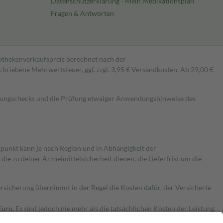
Datenschutzerklärung - Mein Medikationsplan
Fragen & Antworten
pothekenverkaufspreis berechnet nach der
hriebene Mehrwertsteuer, ggf. zzgl. 3,95 € Versandkosten. Ab 29,00 €
kungschecks und die Prüfung etwaiger Anwendungshinweise des
itpunkt kann je nach Region und in Abhängigkeit der
 zu deiner Arzneimittelsicherheit dienen, die Lieferfrist um die
ersicherung übernimmt in der Regel die Kosten dafür, der Versicherte
Euro.
Es sind jedoch nie mehr als die tatsächlichen Kosten der Leistung