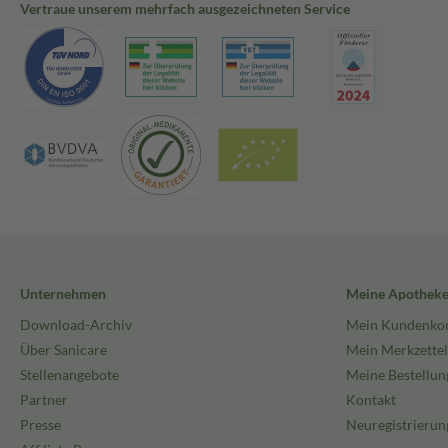
Vertraue unserem mehrfach ausgezeichneten Service
Butter, Colfoidal Qatmeal, Stearic Acid, Dimethicone, Glyceryl Distear
Phenoxyethanol, Caprylyl Glycol,Acrylates/C10 30 Altyl Acrylate. C
EDTA, Sodium Hydroxide, Latic Acid.
Unternehmen
Meine Apothek
Download-Archiv
Mein Kundenko
Über Sanicare
Mein Merkzettel
Stellenangebote
Meine Bestellun
Partner
Kontakt
Presse
Neuregistrierun