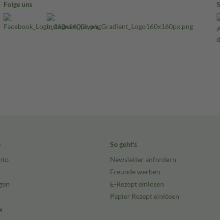
Folge uns
ate, Glyceryl Stearate,
rosspolymer, Glycerin, Disodium
e
So geht's
nto
Newsletter anfordern
Freunde werben
gen
E-Rezept einlösen
Papier Rezept einlösen
g