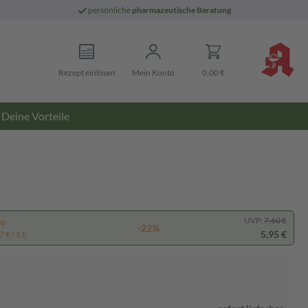
persönliche
pharmazeutische Beratung
Rezept einlösen
Mein Konto
0,00 €
Deine Vorteile
UVP:
7,60 €
pp
-22%
5,95 €
 € / 1 l)