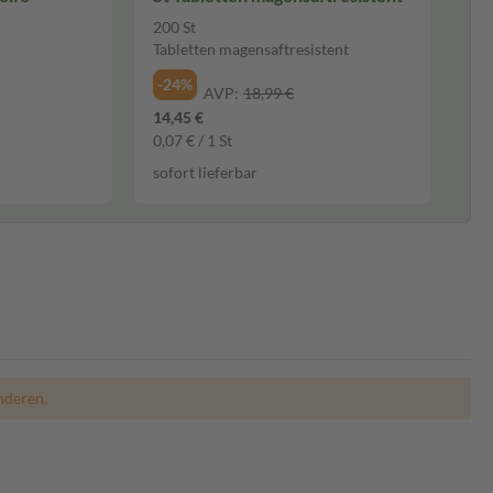
200 St
Tabletten magensaftresistent
-24%
AVP:
18,99 €
14,45 €
0,07 € / 1 St
sofort lieferbar
nderen.