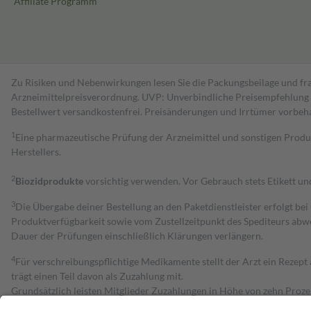
Affiliate Programm
Zu Risiken und Nebenwirkungen lesen Sie die Packungsbeilage und fra
Arzneimittelpreisverordnung. UVP: Unverbindliche Preisempfehlung de
Bestell­wert versand­kosten­frei. Preisänderungen und Irrtümer vorbeh
1
Eine pharmazeutische Prüfung der Arzneimittel und sonstigen Pro
Herstellers.
2
Biozidprodukte
vorsichtig verwenden. Vor Gebrauch stets Etikett u
3
Die Übergabe deiner Bestellung an den Paketdienstleister erfolgt bei
Produktverfügbarkeit sowie vom Zustellzeitpunkt des Spediteurs abwe
Dauer der Prüfungen einschließlich Klärungen verlängern.
4
Für verschreibungspflichtige Medikamente stellt der Arzt ein Rezept 
trägt einen Teil davon als Zuzahlung mit.
Grundsätzlich leisten Mitglieder Zuzahlungen in Höhe von zehn Proz
zu entrichten.