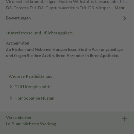
Viropect bei krampfartigem Husten Wirkstoffe: Ipecacuanha Trit.
D3, Drosera Trit. D1, Cuprum aceticum Trit. D3. Viropec…
Mehr
Bewertungen
Hinweistexte und Pflichtangaben
Arzneimittel
Zu Risiken und Nebenwirkungen lesen Sie die Packungsbeilage
und fragen Sie Ihre Ärztin, Ihren Arzt oder in Ihrer Apotheke.
Weitere Produkte aus:
DHU Komplexmittel
Homöopathie Husten
Versandarten
i.d.R. am nächsten Werktag