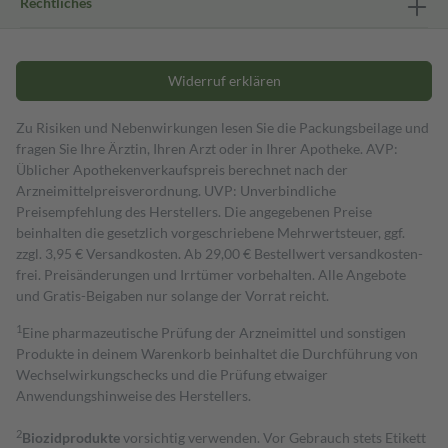
Rechtliches
Widerruf erklären
Zu Risiken und Nebenwirkungen lesen Sie die Packungsbeilage und
fragen Sie Ihre Ärztin, Ihren Arzt oder in Ihrer Apotheke. AVP:
Üblicher Apothekenverkaufspreis berechnet nach der
Arzneimittelpreisverordnung. UVP: Unverbindliche
Preisempfehlung des Herstellers. Die angegebenen Preise
beinhalten die gesetzlich vorgeschriebene Mehrwertsteuer, ggf.
zzgl. 3,95 € Versandkosten. Ab 29,00 € Bestell­wert versand­kosten­
frei. Preisänderungen und Irrtümer vorbehalten. Alle Angebote
und Gratis-Beigaben nur solange der Vorrat reicht.
1
Eine pharmazeutische Prüfung der Arzneimittel und sonstigen
Produkte in deinem Warenkorb beinhaltet die Durchführung von
Wechselwirkungschecks und die Prüfung etwaiger
Anwendungshinweise des Herstellers.
2
Biozidprodukte
vorsichtig verwenden. Vor Gebrauch stets Etikett