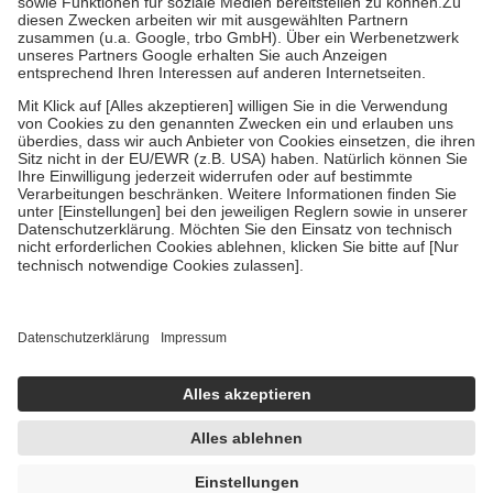
Zuzahlung zehn Prozent der Kosten sowie zehn Euro je
Verordnung.
Um das Engagement der Versicherten für ihre eigene Gesundheit zu
stärken und die besondere Stellung der Familie zu unterstützen,
fallen
keine Zuzahlungen
an bei:
• Kindern und Jugendlichen bis zum vollendeten 18. Lebensjahr
mit Ausnahme der Fahrkosten
• Untersuchungen zur Vorsorge und Früherkennung, die von der
GKV getragen werden
• empfohlenen Schutzimpfungen
• Harn- und Blutteststreifen
Wir nutzen Trusted Shops als unabhängigen Dienstleister für die
Einholung von Bewertungen. Trusted Shops hat Maßnahmen
getroffen, um sicherzustellen, dass es sich um echte Bewertungen
handelt. Mehr Informationen findest du hier:
https://help.etrusted.com/hc/de/articles/4419944605341
Einige Bilder und Inhalte wurden unter Zuhilfenahme künstlicher
Intelligenz erstellt.