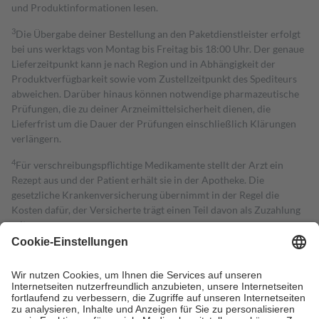
und Produktinformationen lesen.
3
Die Übergabe deiner Bestellung an den Paketdienstleister erfolgt
bei uns werktags von Montag bis Freitag bis 18:00 Uhr. Der genaue
Lieferzeitpunkt kann je nach Region und in Abhängigkeit der
Produktverfügbarkeit sowie vom Zustellzeitpunkt des Spediteurs
abweichen. Darüber hinaus können notwendige pharmazeutische
Prüfungen, die zu deiner Arzneimittelsicherheit dienen, die
Lieferfrist um die Dauer der Prüfungen einschließlich Klärungen
verlängern.
4
Für verschreibungspflichtige Medikamente stellt der Arzt ein
Rezept aus und der Patient erhält sie in der Apotheke. Die
gesetzliche Krankenversicherung übernimmt in der Regel die
Kosten dafür, der Versicherte trägt einen Teil davon als Zuzahlung
mit.
Grundsätzlich leisten Mitglieder Zuzahlungen in Höhe von zehn
Prozent des Abgabepreises,
mindestens
jedoch
fünf Euro
und
höchstens zehn Euro.
Es sind jedoch nie mehr als die tatsächlichen
Kosten der Leistung zu entrichten.
Diese Regeln gelten grundsätzlich auch für Online-Apotheken.
Bei Heilmitteln und häuslicher Krankenpflege beträgt die