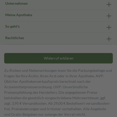
Unternehmen
Meine Apotheke
So geht's
Rechtliches
Widerruf erklären
Zu Risiken und Nebenwirkungen lesen Sie die Packungsbeilage und
fragen Sie Ihre Ärztin, Ihren Arzt oder in Ihrer Apotheke. AVP:
Üblicher Apothekenverkaufspreis berechnet nach der
Arzneimittelpreisverordnung. UVP: Unverbindliche
Preisempfehlung des Herstellers. Die angegebenen Preise
beinhalten die gesetzlich vorgeschriebene Mehrwertsteuer, ggf.
zzgl. 3,95 € Versandkosten. Ab 29,00 € Bestell­wert versand­kosten­
frei. Preisänderungen und Irrtümer vorbehalten. Alle Angebote
und Gratis-Beigaben nur solange der Vorrat reicht.