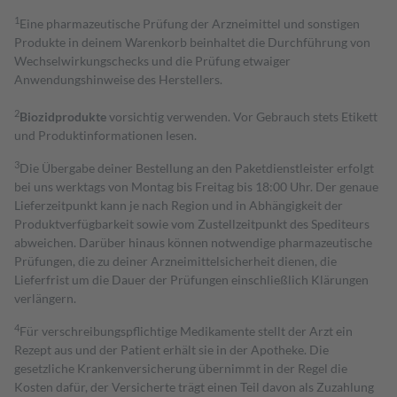
1
Eine pharmazeutische Prüfung der Arzneimittel und sonstigen
Produkte in deinem Warenkorb beinhaltet die Durchführung von
Wechselwirkungschecks und die Prüfung etwaiger
Anwendungshinweise des Herstellers.
2
Biozidprodukte
vorsichtig verwenden. Vor Gebrauch stets Etikett
und Produktinformationen lesen.
3
Die Übergabe deiner Bestellung an den Paketdienstleister erfolgt
bei uns werktags von Montag bis Freitag bis 18:00 Uhr. Der genaue
Lieferzeitpunkt kann je nach Region und in Abhängigkeit der
Produktverfügbarkeit sowie vom Zustellzeitpunkt des Spediteurs
abweichen. Darüber hinaus können notwendige pharmazeutische
Prüfungen, die zu deiner Arzneimittelsicherheit dienen, die
Lieferfrist um die Dauer der Prüfungen einschließlich Klärungen
verlängern.
4
Für verschreibungspflichtige Medikamente stellt der Arzt ein
Rezept aus und der Patient erhält sie in der Apotheke. Die
gesetzliche Krankenversicherung übernimmt in der Regel die
Kosten dafür, der Versicherte trägt einen Teil davon als Zuzahlung