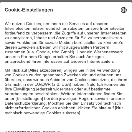
mit.
Grundsätzlich leisten Mitglieder Zuzahlungen in Höhe von zehn
Prozent des Abgabepreises,
mindestens
jedoch
fünf Euro
und
höchstens zehn Euro.
Es sind jedoch nie mehr als die tatsächlichen
Kosten der Leistung zu entrichten.
Diese Regeln gelten grundsätzlich auch für Online-Apotheken.
Bei Heilmitteln und häuslicher Krankenpflege beträgt die
Zuzahlung zehn Prozent der Kosten sowie zehn Euro je
Verordnung.
Um das Engagement der Versicherten für ihre eigene Gesundheit zu
stärken und die besondere Stellung der Familie zu unterstützen,
fallen
keine Zuzahlungen
an bei:
• Kindern und Jugendlichen bis zum vollendeten 18. Lebensjahr
mit Ausnahme der Fahrkosten
• Untersuchungen zur Vorsorge und Früherkennung, die von der
GKV getragen werden
• empfohlenen Schutzimpfungen
• Harn- und Blutteststreifen
Wir nutzen Trusted Shops als unabhängigen Dienstleister für die
Einholung von Bewertungen. Trusted Shops hat Maßnahmen
getroffen, um sicherzustellen, dass es sich um echte Bewertungen