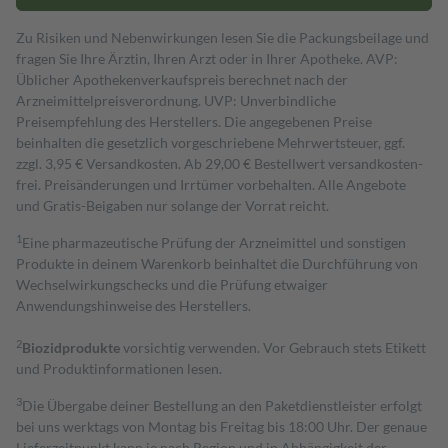
Zu Risiken und Nebenwirkungen lesen Sie die Packungsbeilage und
fragen Sie Ihre Ärztin, Ihren Arzt oder in Ihrer Apotheke. AVP:
Üblicher Apothekenverkaufspreis berechnet nach der
Arzneimittelpreisverordnung. UVP: Unverbindliche
Preisempfehlung des Herstellers. Die angegebenen Preise
beinhalten die gesetzlich vorgeschriebene Mehrwertsteuer, ggf.
zzgl. 3,95 € Versandkosten. Ab 29,00 € Bestell­wert versand­kosten­
frei. Preisänderungen und Irrtümer vorbehalten. Alle Angebote
und Gratis-Beigaben nur solange der Vorrat reicht.
1
Eine pharmazeutische Prüfung der Arzneimittel und sonstigen
Produkte in deinem Warenkorb beinhaltet die Durchführung von
Wechselwirkungschecks und die Prüfung etwaiger
Anwendungshinweise des Herstellers.
2
Biozidprodukte
vorsichtig verwenden. Vor Gebrauch stets Etikett
und Produktinformationen lesen.
3
Die Übergabe deiner Bestellung an den Paketdienstleister erfolgt
bei uns werktags von Montag bis Freitag bis 18:00 Uhr. Der genaue
Lieferzeitpunkt kann je nach Region und in Abhängigkeit der