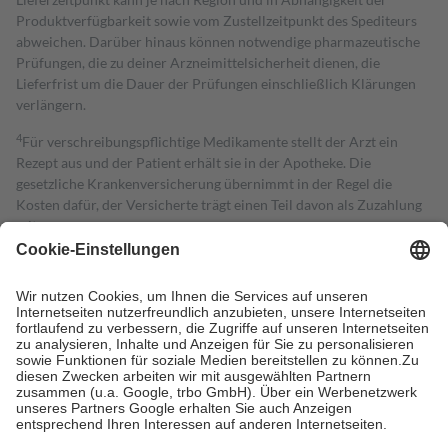
Produktverfügbarkeit sowie vom Zustellzeitpunkt des Spediteurs
abweichen. Darüber hinaus können notwendige pharmazeutische
Prüfungen, die zu deiner Arzneimittelsicherheit dienen, die
Lieferfrist um die Dauer der Prüfungen einschließlich Klärungen
verlängern.
4
Für verschreibungspflichtige Medikamente stellt der Arzt ein
Rezept aus und der Patient erhält sie in der Apotheke. Die
gesetzliche Krankenversicherung übernimmt in der Regel die
Kosten dafür, der Versicherte trägt einen Teil davon als Zuzahlung
mit.
Grundsätzlich leisten Mitglieder Zuzahlungen in Höhe von zehn
Prozent des Abgabepreises,
mindestens
jedoch
fünf Euro
und
höchstens zehn Euro.
Es sind jedoch nie mehr als die tatsächlichen
Kosten der Leistung zu entrichten.
Diese Regeln gelten grundsätzlich auch für Online-Apotheken.
Bei Heilmitteln und häuslicher Krankenpflege beträgt die
Zuzahlung zehn Prozent der Kosten sowie zehn Euro je
Verordnung.
Um das Engagement der Versicherten für ihre eigene Gesundheit zu
stärken und die besondere Stellung der Familie zu unterstützen,