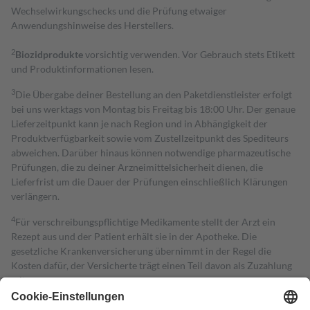
Wechselwirkungschecks und die Prüfung etwaiger
Anwendungshinweise des Herstellers.
2
Biozidprodukte
vorsichtig verwenden. Vor Gebrauch stets Etikett
und Produktinformationen lesen.
3
Die Übergabe deiner Bestellung an den Paketdienstleister erfolgt
bei uns werktags von Montag bis Freitag bis 18:00 Uhr. Der genaue
Lieferzeitpunkt kann je nach Region und in Abhängigkeit der
Produktverfügbarkeit sowie vom Zustellzeitpunkt des Spediteurs
abweichen. Darüber hinaus können notwendige pharmazeutische
Prüfungen, die zu deiner Arzneimittelsicherheit dienen, die
Lieferfrist um die Dauer der Prüfungen einschließlich Klärungen
verlängern.
4
Für verschreibungspflichtige Medikamente stellt der Arzt ein
Rezept aus und der Patient erhält sie in der Apotheke. Die
gesetzliche Krankenversicherung übernimmt in der Regel die
Kosten dafür, der Versicherte trägt einen Teil davon als Zuzahlung
mit.
Grundsätzlich leisten Mitglieder Zuzahlungen in Höhe von zehn
Prozent des Abgabepreises,
mindestens
jedoch
fünf Euro
und