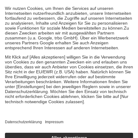
höchstens zehn Euro.
Es sind jedoch nie mehr als die tatsächlichen
Kosten der Leistung zu entrichten.
Diese Regeln gelten grundsätzlich auch für Online-Apotheken.
Bei Heilmitteln und häuslicher Krankenpflege beträgt die
Zuzahlung zehn Prozent der Kosten sowie zehn Euro je
Verordnung.
Um das Engagement der Versicherten für ihre eigene Gesundheit zu
stärken und die besondere Stellung der Familie zu unterstützen,
fallen
keine Zuzahlungen
an bei:
• Kindern und Jugendlichen bis zum vollendeten 18. Lebensjahr
mit Ausnahme der Fahrkosten
• Untersuchungen zur Vorsorge und Früherkennung, die von der
GKV getragen werden
• empfohlenen Schutzimpfungen
• Harn- und Blutteststreifen
Wir nutzen Trusted Shops als unabhängigen Dienstleister für die
Einholung von Bewertungen. Trusted Shops hat Maßnahmen
getroffen, um sicherzustellen, dass es sich um echte Bewertungen
handelt. Mehr Informationen findest du hier:
https://help.etrusted.com/hc/de/articles/4419944605341