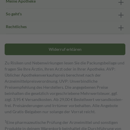
Meine Apotheke
So geht's
Rechtliches
Widerruf erklären
Zu Risiken und Nebenwirkungen lesen Sie die Packungsbeilage und
fragen Sie Ihre Ärztin, Ihren Arzt oder in Ihrer Apotheke. AVP:
Üblicher Apothekenverkaufspreis berechnet nach der
Arzneimittelpreisverordnung. UVP: Unverbindliche
Preisempfehlung des Herstellers. Die angegebenen Preise
beinhalten die gesetzlich vorgeschriebene Mehrwertsteuer, ggf.
zzgl. 3,95 € Versandkosten. Ab 29,00 € Bestell­wert versand­kosten­
frei. Preisänderungen und Irrtümer vorbehalten. Alle Angebote
und Gratis-Beigaben nur solange der Vorrat reicht.
1
Eine pharmazeutische Prüfung der Arzneimittel und sonstigen
Produkte in deinem Warenkorb beinhaltet die Durchführung von